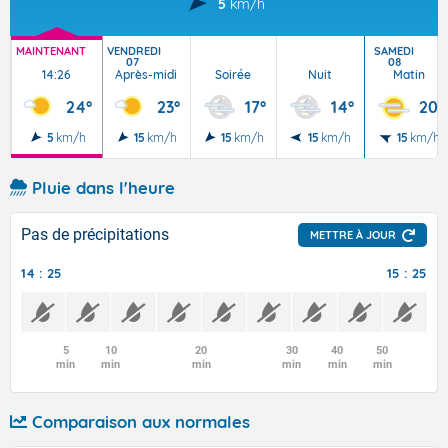
5
km/h
MAINTENANT
VENDREDI
SAMEDI
07
08
14:26
Après-midi
Soirée
Nuit
Matin
24°
23°
17°
14°
20°
5
km/h
15
km/h
15
km/h
15
km/h
15
km/h
Pluie dans l'heure
Pas de précipitations
METTRE À JOUR
14 : 25
15 : 25
5
10
20
30
40
50
min
min
min
min
min
min
Comparaison aux normales