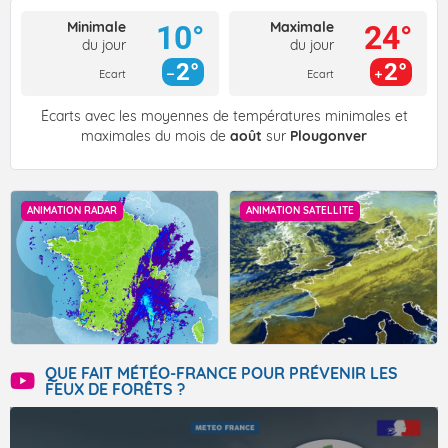
Minimale
Maximale
10°
24°
du jour
du jour
2°
2°
Ecart
Ecart
Écarts avec les moyennes de températures minimales et
maximales du mois de
août
sur
Plougonver
ANIMATION RADAR
ANIMATION SATELLITE
QUE FAIT MÉTÉO-FRANCE POUR PRÉVENIR LES
FEUX DE FORÊTS ?