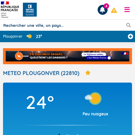
4
23°
Plougonver
Prévisions
TOUS LES RÉSULTATS
METEO PLOUGONVER (22810)
Articles
24°
Peu nuageux