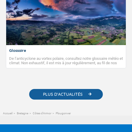
Glossaire
De l’anticyclone au vortex polaire, consultez notre glossaire météo et
climat. Non exhaustif, il est mis à jour régulièrement, au fil de nos
publications. Vous y trouverez également des liens utiles vers nos
contenus pédagogiques concernant les phénomènes
météorologiques et des informations scientifiques sur le
changement climatique.
PLUS D'ACTUALITÉS
Accueil
Bretagne
Côtes d'Armor
Plougonver