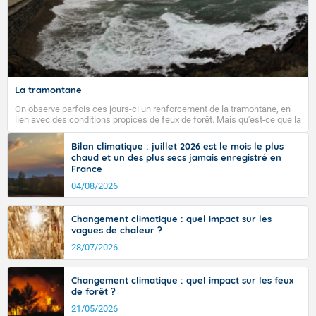
La tramontane
On observe parfois ces jours-ci un renforcement de la tramontane, en
lien avec des conditions propices de feux de forêt. Mais qu'est-ce que la
tramontane ? Quelles sont ses caractéristiques ? La tramontane est un
vent turbulent soufflant de secteur nord-ouest à nord, ou ouest à nord-
Bilan climatique : juillet 2026 est le mois le plus
ouest, dans un secteur qui part du Roussillon à la vallée de l’Aude et à
chaud et un des plus secs jamais enregistré en
l’ouest de l’Hérault. L’étymologie de ce vent vient du latin trasmontanus,
France
signifiant au-delà des monts, en allusion aux régions montagneuses
d’où provient ce vent.
04/08/2026
Changement climatique : quel impact sur les
vagues de chaleur ?
28/07/2026
Changement climatique : quel impact sur les feux
de forêt ?
21/05/2026