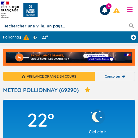
4
23°
Pollionnay
Prévisions
TOUS LES RÉSULTATS
VIGILANCE ORANGE EN COURS
Consulter
Articles
METEO POLLIONNAY (69290)
22°
Ciel clair