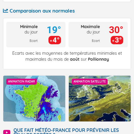
Comparaison aux normales
Minimale
Maximale
19°
30°
du jour
du jour
4°
3°
Ecart
Ecart
Écarts avec les moyennes de températures minimales et
maximales du mois de
août
sur
Pollionnay
ANIMATION RADAR
ANIMATION SATELLITE
QUE FAIT MÉTÉO-FRANCE POUR PRÉVENIR LES