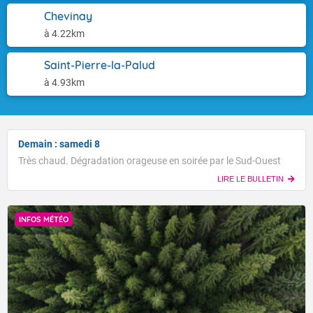
Chevinay
à 4.22km
Saint-Pierre-la-Palud
à 4.93km
Demain : samedi 8
Très chaud. Dégradation orageuse en soirée par le Sud-Ouest
LIRE LE BULLETIN
INFOS MÉTÉO