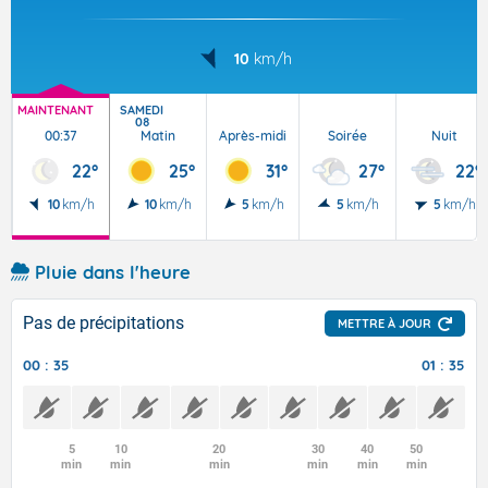
10
km/h
MAINTENANT
SAMEDI
08
00:37
Matin
Après-midi
Soirée
Nuit
22°
25°
31°
27°
22°
10
km/h
10
km/h
5
km/h
5
km/h
5
km/h
Pluie dans l'heure
Pas de précipitations
METTRE À JOUR
00 : 35
01 : 35
5
10
20
30
40
50
min
min
min
min
min
min