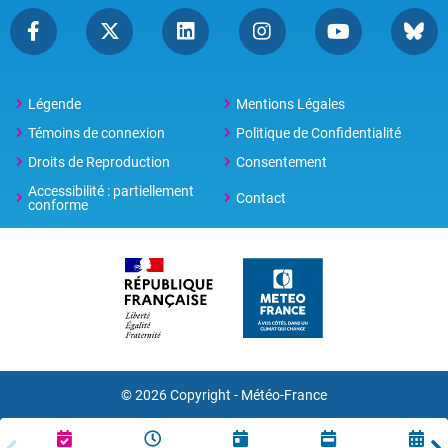
Légende
Mentions Légales
Témoins de connexion
Politique de Confidentialité
Droits de Reproduction
Consentement
Accessibilité : partiellement
Contact
conforme
© 2026 Copyright -
Météo-France