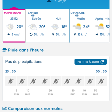
5
km/h
MAINTENANT
SAMEDI
DIMANCHE
08
09
23:52
Soirée
Nuit
Matin
Après-midi
20°
20°
18°
24°
32°
5
km/h
5
km/h
5
km/h
15
km/h
15
km/h
Pluie dans l'heure
Pas de précipitations
METTRE À JOUR
23 : 50
00 : 50
5
10
20
30
40
50
min
min
min
min
min
min
Comparaison aux normales