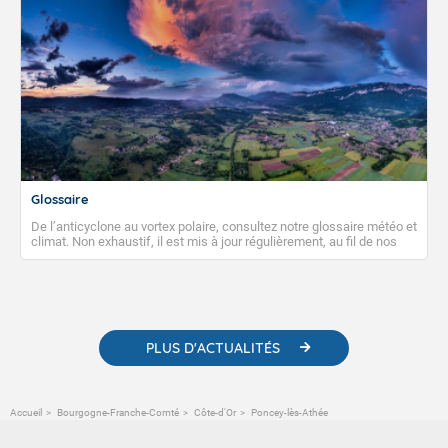
Glossaire
De l’anticyclone au vortex polaire, consultez notre glossaire météo et
climat. Non exhaustif, il est mis à jour régulièrement, au fil de nos
publications. Vous y trouverez également des liens utiles vers nos
contenus pédagogiques concernant les phénomènes
météorologiques et des informations scientifiques sur le
changement climatique.
PLUS D'ACTUALITÉS
Accueil
Bourgogne-Franche-Comté
Côte-d'Or
Poncey-lès-Athée