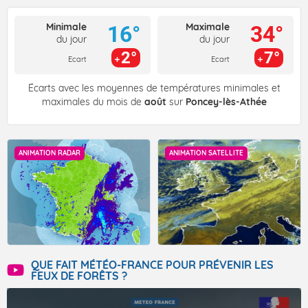
Minimale
Maximale
16°
34°
du jour
du jour
2°
7°
Ecart
Ecart
Écarts avec les moyennes de températures minimales et
maximales du mois de
août
sur
Poncey-lès-Athée
ANIMATION RADAR
ANIMATION SATELLITE
QUE FAIT MÉTÉO-FRANCE POUR PRÉVENIR LES
FEUX DE FORÊTS ?