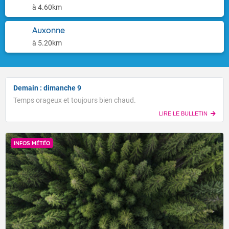
à 4.60km
Auxonne
à 5.20km
Demain : dimanche 9
Temps orageux et toujours bien chaud.
LIRE LE BULLETIN
INFOS MÉTÉO