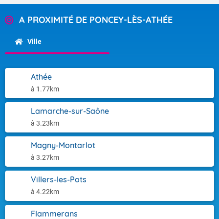
A PROXIMITÉ DE PONCEY-LÈS-ATHÉE
Ville
Athée
à 1.77km
Lamarche-sur-Saône
à 3.23km
Magny-Montarlot
à 3.27km
Villers-les-Pots
à 4.22km
Flammerans