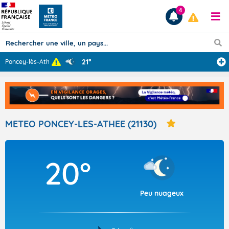
4
21°
Poncey-lès-Athé
...
Prévisions
TOUS LES RÉSULTATS
METEO PONCEY-LES-ATHEE (21130)
Articles
20°
Peu nuageux