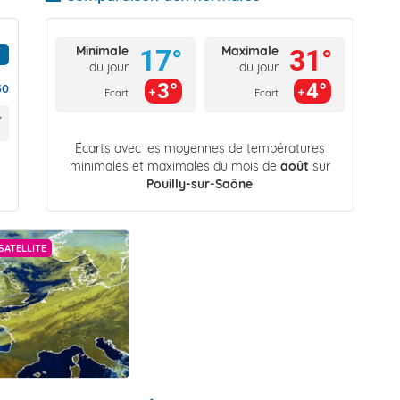
Minimale
Maximale
17°
31°
du jour
du jour
3°
4°
30
Ecart
Ecart
Écarts avec les moyennes de températures
minimales et maximales du mois de
août
sur
Pouilly-sur-Saône
SATELLITE