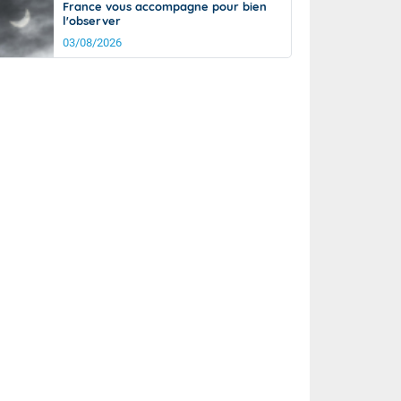
France vous accompagne pour bien
l'observer
03/08/2026
rée
Nuit
24°
18°
km/h
15
km/h