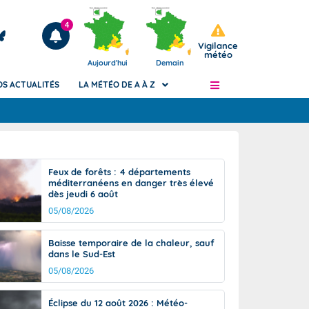
4
Vigilance
météo
Aujourd'hui
Demain
OS ACTUALITÉS
LA MÉTÉO DE A À Z
Articles
ngers
Feux de forêts : 4 départements
Phénomènes dangereux de J+2 à J+7
méditerranéens en danger très élevé
civile
dès jeudi 6 août
Avertissement pluies intenses à l'échelle
des communes (Apic)
05/08/2026
és
Bulletins Marine
Baisse temporaire de la chaleur, sauf
ateur de
Bulletins d'estimation du risque
dans le Sud-Est
d'avalanche
05/08/2026
-pompier
Météo des forêts
Vigicrues
Éclipse du 12 août 2026 : Météo-