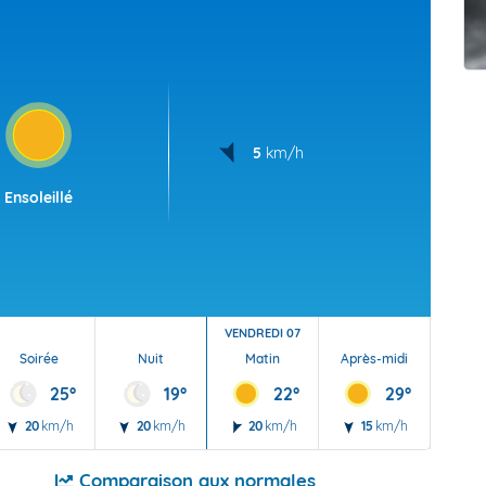
t Futuna
oid
5
km/h
Ensoleillé
VENDREDI 07
Soirée
Nuit
Matin
Après-midi
Soi
25°
19°
22°
29°
20
km/h
20
km/h
20
km/h
15
km/h
20
Comparaison aux normales