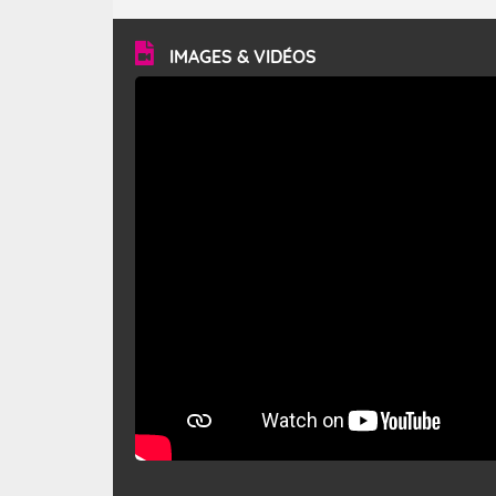
turbulent et généralement sec, pouvant souffler à une
vitesse moyenne de 50 km/h et atteindre 80 à 100 km/h
en rafales, parfois davantage. Il parcourt la basse vallée
du Rhône et la Provence et envahit le littoral
IMAGES & VIDÉOS
méditerranéen à partir de la Camargue.