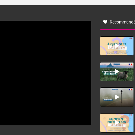
turbulent soufflant de secteur nord-ouest à nord, ou ouest
à nord-ouest, dans un secteur qui part du Roussillon à la
vallée de l’Aude et à l’ouest de l’Hérault. L’étymologie de
ce vent vient du latin trasmontanus, signifiant au-delà des
monts, en allusion aux régions montagneuses d’où
Recommandé
provient ce vent.