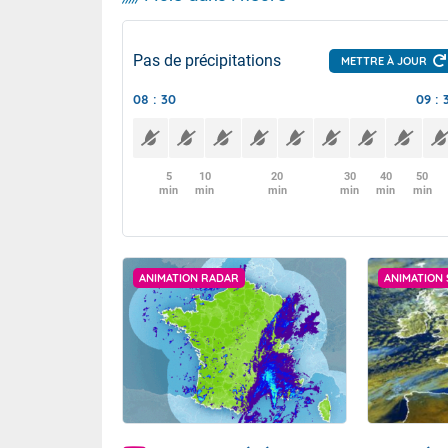
Pas de précipitations
METTRE À JOUR
08 : 30
09 : 
5
10
20
30
40
50
min
min
min
min
min
min
ANIMATION RADAR
ANIMATION 