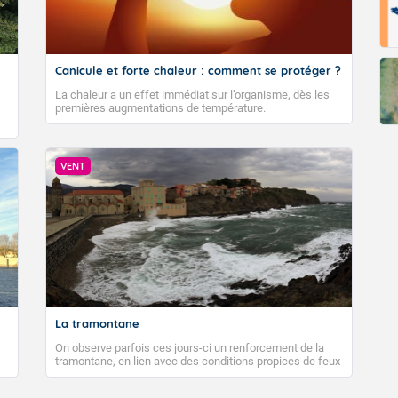
Canicule et forte chaleur : comment se protéger ?
La chaleur a un effet immédiat sur l’organisme, dès les
premières augmentations de température.
VENT
La tramontane
On observe parfois ces jours-ci un renforcement de la
tramontane, en lien avec des conditions propices de feux
de forêt. Mais qu'est-ce que la tramontane ? Quelles sont
ses caractéristiques ? La tramontane est un vent