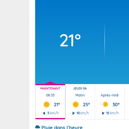
Wallis e
Grand fr
21°
MAINTENANT
JEUDI 06
08:33
Matin
Après-midi
21°
25°
30°
5
km/h
10
km/h
15
km/h
Pluie dans l'heure