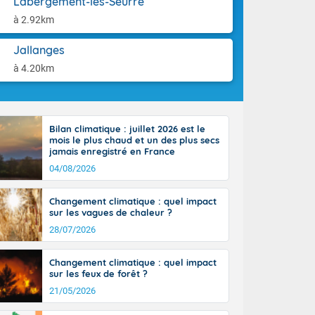
Labergement-lès-Seurre
la Garonne.
aison.
un débordement
à 2.92km
n ensoleillée,
 nuages
Jallanges
sionner une
à 4.20km
lpes
iques, le vent
et tramontane
 L'après-midi,
Bilan climatique : juillet 2026 est le
e-Alpes avec
mois le plus chaud et un des plus secs
r. Du nord de
jamais enregistré en France
0 degrés dans
04/08/2026
Changement climatique : quel impact
sur les vagues de chaleur ?
28/07/2026
Changement climatique : quel impact
sur les feux de forêt ?
21/05/2026