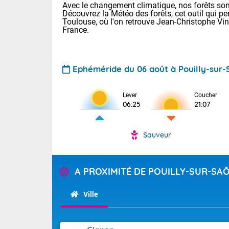
Avec le changement climatique, nos forêts sont
Découvrez la Météo des forêts, cet outil qui pe
Toulouse, où l'on retrouve Jean-Christophe Vi
France.
Ephéméride du 06 août à Pouilly-sur
Voici les tem
Lever
Coucher
06:25
21:07
: 11/23 Paris
Clermont-Fd :
Limoges : 15/
Sauveur
Lille : 15/24
TENDANCE P
Aujourd'hui j
Pour la sema
A PROXIMITÉ DE POUILLY-SUR-SA
Risque orag
orange cani
Cette semain
devrait rester
du-Sud (2A)
Ville
(69), Var (8
Tendance des
2026 :
Sur le Sud-Ou