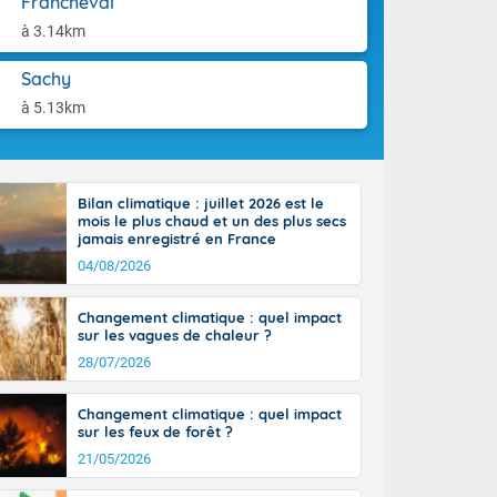
Francheval
ttoral l'après-
aison.
n général, 14
à 3.14km
r
sse, il fait
Sachy
ouvent 30 à 35
à 5.13km
Bilan climatique : juillet 2026 est le
mois le plus chaud et un des plus secs
jamais enregistré en France
04/08/2026
Changement climatique : quel impact
sur les vagues de chaleur ?
28/07/2026
Changement climatique : quel impact
sur les feux de forêt ?
21/05/2026