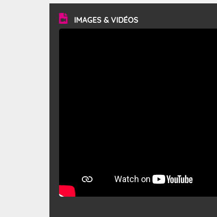
vitesse moyenne de 50 km/h et atteindre 80 à 100 km/h
en rafales, parfois davantage. Il parcourt la basse vallée
du Rhône et la Provence et envahit le littoral
IMAGES & VIDÉOS
méditerranéen à partir de la Camargue.