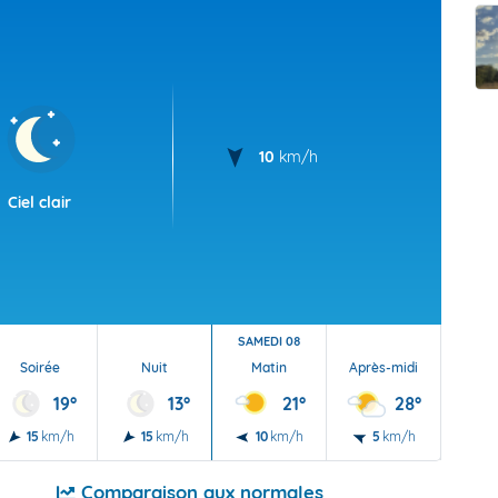
t Futuna
oid
10
km/h
Ciel clair
SAMEDI 08
Soirée
Nuit
Matin
Après-midi
Soi
19°
13°
21°
28°
15
km/h
15
km/h
10
km/h
5
km/h
10
Comparaison aux normales