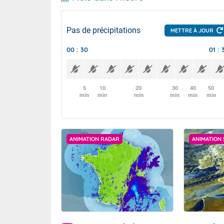
Pas de précipitations
METTRE À JOUR
00 : 30
01 : 
5
10
20
30
40
50
min
min
min
min
min
min
ANIMATION RADAR
ANIMATION 