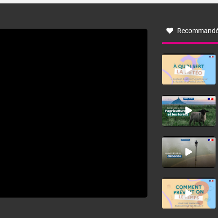
à nord-ouest, dans un secteur qui part du Roussillon à la
vallée de l’Aude et à l’ouest de l’Hérault. L’étymologie de
ce vent vient du latin trasmontanus, signifiant au-delà des
monts, en allusion aux régions montagneuses d’où
Recommandé
provient ce vent.