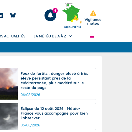
4
Vigilance
météo
Aujourd'hui
OS ACTUALITÉS
LA MÉTÉO DE A À Z
Articles
ngers
Feux de forêts : danger élevé à très
Phénomènes dangereux de J+2 à J+7
élevé persistant près de la
civile
Méditerranée, plus modéré sur le
Avertissement pluies intenses à l'échelle
reste du pays
des communes (Apic)
és
06/08/2026
Bulletins Marine
ateur de
Bulletins d'estimation du risque
Éclipse du 12 août 2026 : Météo-
d'avalanche
France vous accompagne pour bien
-pompier
l'observer
Météo des forêts
06/08/2026
Vigicrues