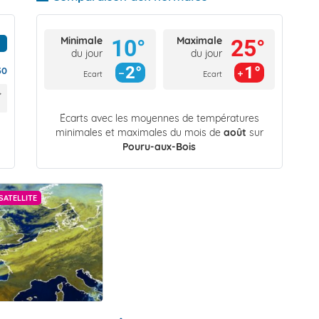
Minimale
Maximale
10°
25°
du jour
du jour
2°
1°
30
Ecart
Ecart
Écarts avec les moyennes de températures
minimales et maximales du mois de
août
sur
Pouru-aux-Bois
SATELLITE