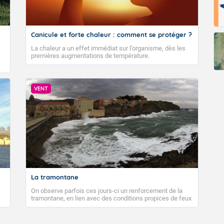
Canicule et forte chaleur : comment se protéger ?
La chaleur a un effet immédiat sur l’organisme, dès les
premières augmentations de température.
VENT
La tramontane
On observe parfois ces jours-ci un renforcement de la
tramontane, en lien avec des conditions propices de feux
de forêt. Mais qu'est-ce que la tramontane ? Quelles sont
ses caractéristiques ? La tramontane est un vent
turbulent soufflant de secteur nord-ouest à nord, ou ouest