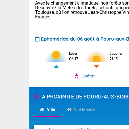
Avec le changement climatique, nos forêts sont
Découvrez la Météo des forêts, cet outil qui pe
Toulouse, où l'on retrouve Jean-Christophe Vi
France.
Ephéméride du 06 août à Pouru-aux-B
Lever
Coucher
Voici les tem
06:17
21:15
28 Lyon : 31 
: 27 Nancy : 
31 Lille : 26 
Gaétan
TENDANCE P
Demain : ven
Pour la sema
A PROXIMITÉ DE POURU-AUX-BOIS
Calme, enso
Cette semain
La journée s'
temps devrait 
Ville
Ville Monde
territoire. O
Tendance des
pyrénéennes, l
2026 :
alors que la 