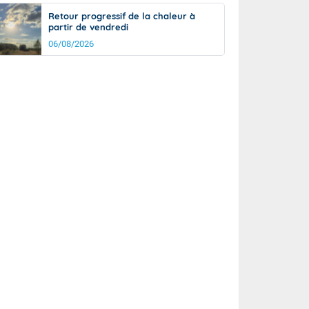
Retour progressif de la chaleur à
partir de vendredi
06/08/2026
rée
Nuit
21°
16°
km/h
5
km/h