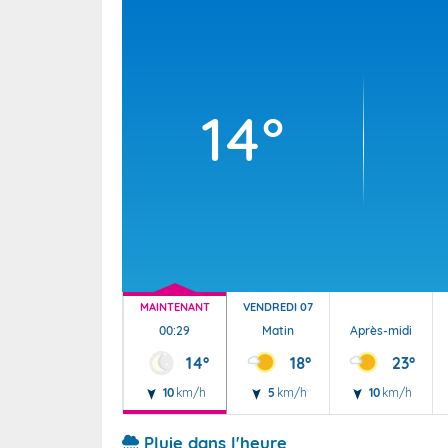
Wallis e
Grand fr
14°
MAINTENANT
VENDREDI 07
00:29
Matin
Après-midi
14°
18°
23°
10
km/h
5
km/h
10
km/h
Pluie dans l'heure