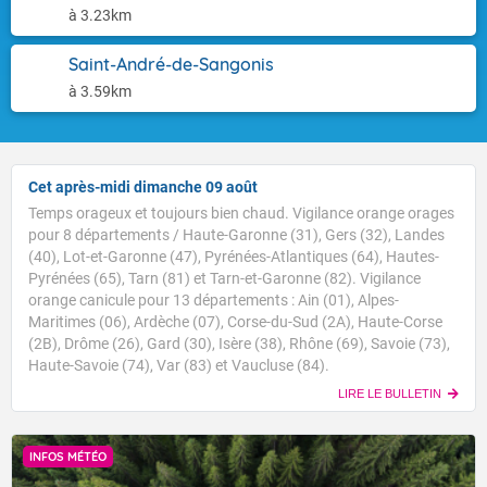
à 3.23km
Saint-André-de-Sangonis
à 3.59km
Cet après-midi dimanche 09 août
Temps orageux et toujours bien chaud. Vigilance orange orages
pour 8 départements / Haute-Garonne (31), Gers (32), Landes
(40), Lot-et-Garonne (47), Pyrénées-Atlantiques (64), Hautes-
Pyrénées (65), Tarn (81) et Tarn-et-Garonne (82). Vigilance
orange canicule pour 13 départements : Ain (01), Alpes-
Maritimes (06), Ardèche (07), Corse-du-Sud (2A), Haute-Corse
(2B), Drôme (26), Gard (30), Isère (38), Rhône (69), Savoie (73),
Haute-Savoie (74), Var (83) et Vaucluse (84).
LIRE LE BULLETIN
INFOS MÉTÉO