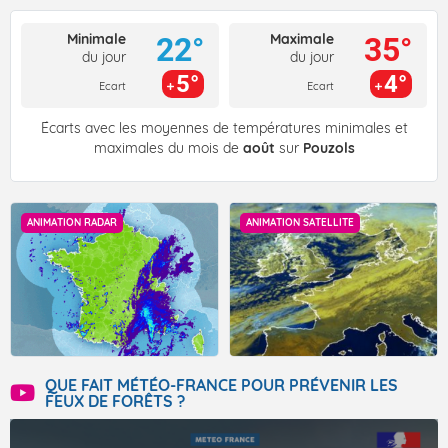
Minimale
Maximale
22°
35°
du jour
du jour
5°
4°
Ecart
Ecart
Écarts avec les moyennes de températures minimales et
maximales du mois de
août
sur
Pouzols
ANIMATION RADAR
ANIMATION SATELLITE
QUE FAIT MÉTÉO-FRANCE POUR PRÉVENIR LES
FEUX DE FORÊTS ?