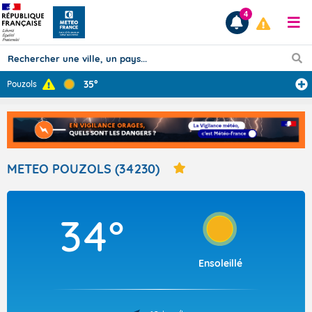
4
35°
Pouzols
Prévisions
TOUS LES RÉSULTATS
METEO POUZOLS (34230)
Articles
34°
Ensoleillé