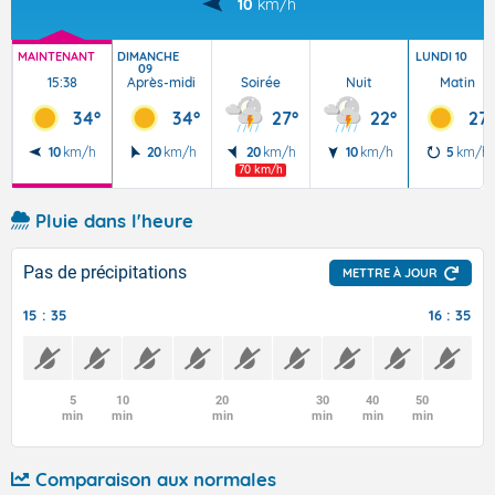
10
km/h
MAINTENANT
DIMANCHE
LUNDI 10
09
15:38
Après-midi
Soirée
Nuit
Matin
34°
34°
27°
22°
27°
10
km/h
20
km/h
20
km/h
10
km/h
5
km/h
70 km/h
Pluie dans l'heure
Pas de précipitations
METTRE À JOUR
15 : 35
16 : 35
5
10
20
30
40
50
min
min
min
min
min
min
Comparaison aux normales