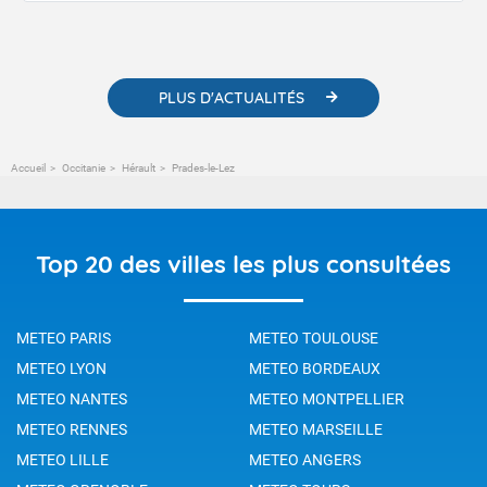
contenus pédagogiques concernant les phénomènes
météorologiques et des informations scientifiques sur le
changement climatique.
PLUS D'ACTUALITÉS
Accueil
Occitanie
Hérault
Prades-le-Lez
Top 20 des villes les plus consultées
METEO PARIS
METEO TOULOUSE
METEO LYON
METEO BORDEAUX
METEO NANTES
METEO MONTPELLIER
METEO RENNES
METEO MARSEILLE
METEO LILLE
METEO ANGERS