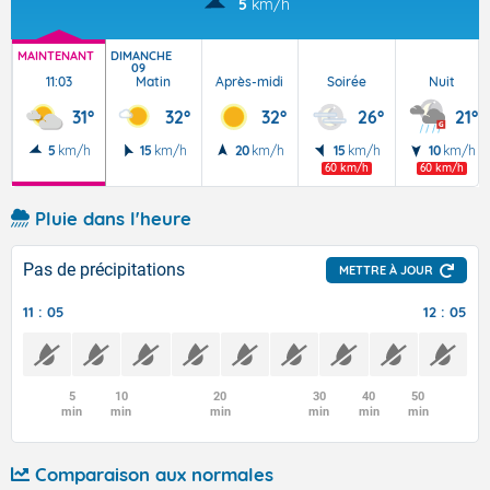
5
km/h
MAINTENANT
DIMANCHE
09
11:03
Matin
Après-midi
Soirée
Nuit
31°
32°
32°
26°
21°
5
km/h
15
km/h
20
km/h
15
km/h
10
km/h
60 km/h
60 km/h
Pluie dans l'heure
Pas de précipitations
METTRE À JOUR
11 : 05
12 : 05
5
10
20
30
40
50
min
min
min
min
min
min
Comparaison aux normales