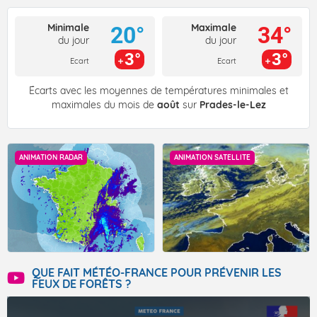
Minimale
Maximale
20°
34°
du jour
du jour
3°
3°
Ecart
Ecart
Écarts avec les moyennes de températures minimales et
maximales du mois de
août
sur
Prades-le-Lez
ANIMATION RADAR
ANIMATION SATELLITE
QUE FAIT MÉTÉO-FRANCE POUR PRÉVENIR LES
FEUX DE FORÊTS ?