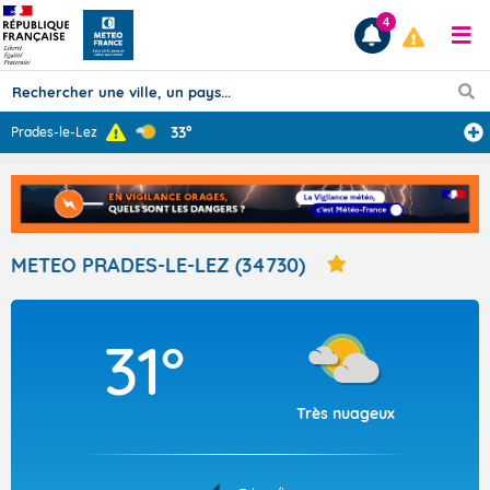
4
33°
Prades-le-Lez
Prévisions
TOUS LES RÉSULTATS
METEO PRADES-LE-LEZ (34730)
Articles
31°
Très nuageux