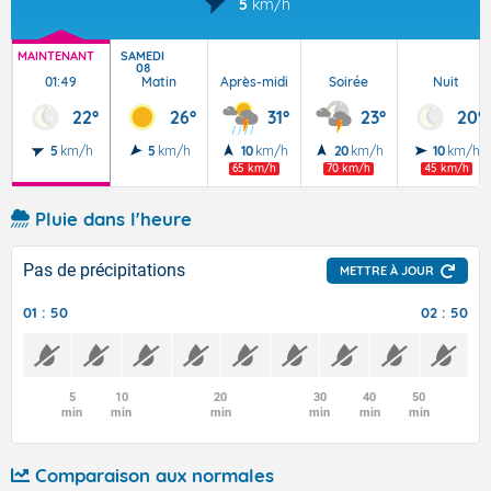
5
km/h
MAINTENANT
SAMEDI
08
01:49
Matin
Après-midi
Soirée
Nuit
22°
26°
31°
23°
20°
5
km/h
5
km/h
10
km/h
20
km/h
10
km/h
65 km/h
70 km/h
45 km/h
Pluie dans l'heure
Pas de précipitations
METTRE À JOUR
01 : 50
02 : 50
5
10
20
30
40
50
min
min
min
min
min
min
Comparaison aux normales