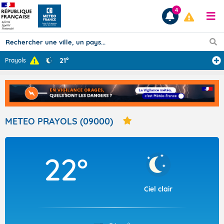
4
21°
Prayols
Prévisions
TOUS LES RÉSULTATS
METEO PRAYOLS (09000)
Articles
22°
Ciel clair