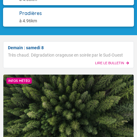
Pradières
à 4.96km
Demain : samedi 8
Très chaud. Dégradation orageuse en soirée par le Sud-Ouest
LIRE LE BULLETIN
INFOS MÉTÉO