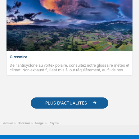
Glossaire
De l’anticyclone au vortex polaire, consultez notre glossaire météo et
climat. Non exhaustif, il est mis à jour régulièrement, au fil de nos
publications. Vous y trouverez également des liens utiles vers nos
contenus pédagogiques concernant les phénomènes
météorologiques et des informations scientifiques sur le
changement climatique.
PLUS D'ACTUALITÉS
Accueil
Occitanie
Ariège
Prayols