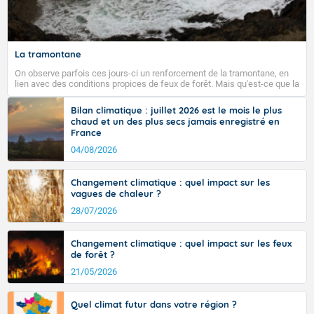
La tramontane
On observe parfois ces jours-ci un renforcement de la tramontane, en
lien avec des conditions propices de feux de forêt. Mais qu'est-ce que la
tramontane ? Quelles sont ses caractéristiques ? La tramontane est un
vent turbulent soufflant de secteur nord-ouest à nord, ou ouest à nord-
Bilan climatique : juillet 2026 est le mois le plus
ouest, dans un secteur qui part du Roussillon à la vallée de l’Aude et à
chaud et un des plus secs jamais enregistré en
l’ouest de l’Hérault. L’étymologie de ce vent vient du latin trasmontanus,
France
signifiant au-delà des monts, en allusion aux régions montagneuses
d’où provient ce vent.
04/08/2026
Changement climatique : quel impact sur les
vagues de chaleur ?
28/07/2026
Changement climatique : quel impact sur les feux
de forêt ?
21/05/2026
Quel climat futur dans votre région ?