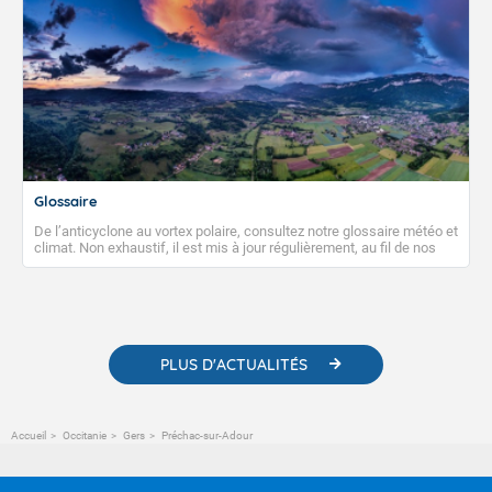
Glossaire
De l’anticyclone au vortex polaire, consultez notre glossaire météo et
climat. Non exhaustif, il est mis à jour régulièrement, au fil de nos
publications. Vous y trouverez également des liens utiles vers nos
contenus pédagogiques concernant les phénomènes
météorologiques et des informations scientifiques sur le
changement climatique.
PLUS D'ACTUALITÉS
Accueil
Occitanie
Gers
Préchac-sur-Adour