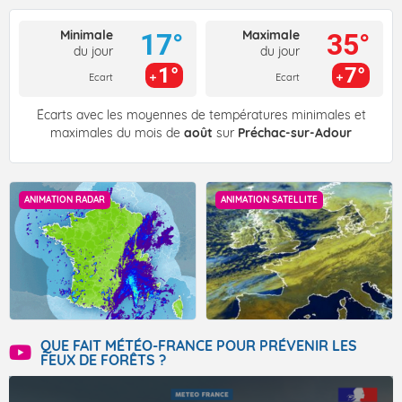
Minimale
Maximale
17°
35°
du jour
du jour
1°
7°
Ecart
Ecart
Écarts avec les moyennes de températures minimales et
maximales du mois de
août
sur
Préchac-sur-Adour
ANIMATION RADAR
ANIMATION SATELLITE
QUE FAIT MÉTÉO-FRANCE POUR PRÉVENIR LES
FEUX DE FORÊTS ?