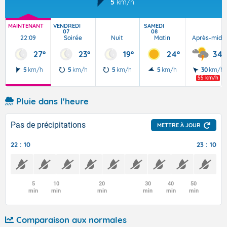
5
km/h
MAINTENANT
VENDREDI
SAMEDI
07
08
22:09
Soirée
Nuit
Matin
Après-midi
27°
23°
19°
24°
34°
5
km/h
5
km/h
5
km/h
5
km/h
30
km/h
55 km/h
Pluie dans l'heure
Pas de précipitations
METTRE À JOUR
22 : 10
23 : 10
5
10
20
30
40
50
min
min
min
min
min
min
Comparaison aux normales