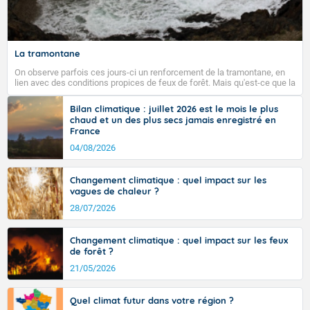
La tramontane
On observe parfois ces jours-ci un renforcement de la tramontane, en
lien avec des conditions propices de feux de forêt. Mais qu'est-ce que la
tramontane ? Quelles sont ses caractéristiques ? La tramontane est un
vent turbulent soufflant de secteur nord-ouest à nord, ou ouest à nord-
Bilan climatique : juillet 2026 est le mois le plus
ouest, dans un secteur qui part du Roussillon à la vallée de l’Aude et à
chaud et un des plus secs jamais enregistré en
l’ouest de l’Hérault. L’étymologie de ce vent vient du latin trasmontanus,
France
signifiant au-delà des monts, en allusion aux régions montagneuses
d’où provient ce vent.
04/08/2026
Changement climatique : quel impact sur les
vagues de chaleur ?
28/07/2026
Changement climatique : quel impact sur les feux
de forêt ?
21/05/2026
Quel climat futur dans votre région ?