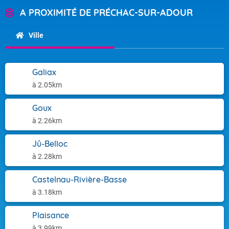
A PROXIMITÉ DE PRÉCHAC-SUR-ADOUR
Ville
Galiax
à 2.05km
Goux
à 2.26km
Jû-Belloc
à 2.28km
Castelnau-Rivière-Basse
à 3.18km
Plaisance
à 3.99km