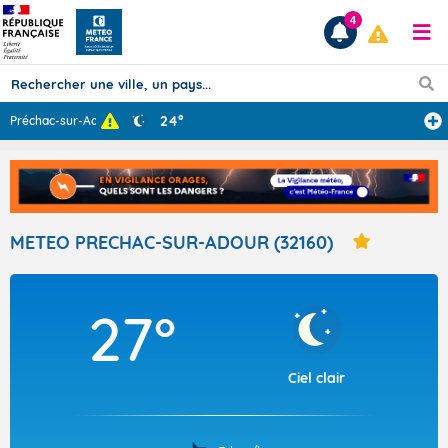
4
24°
Préchac-sur-Ado
...
Prévisions
TOUS LES RÉSULTATS
METEO PRECHAC-SUR-ADOUR (32160)
Articles
27°
Ciel clair