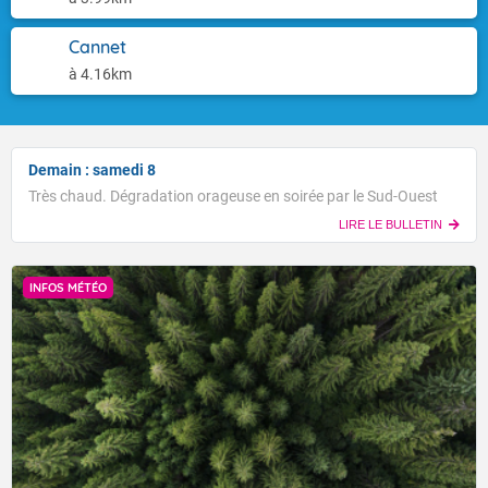
Cannet
à 4.16km
Demain : samedi 8
Très chaud. Dégradation orageuse en soirée par le Sud-Ouest
LIRE LE BULLETIN
INFOS MÉTÉO