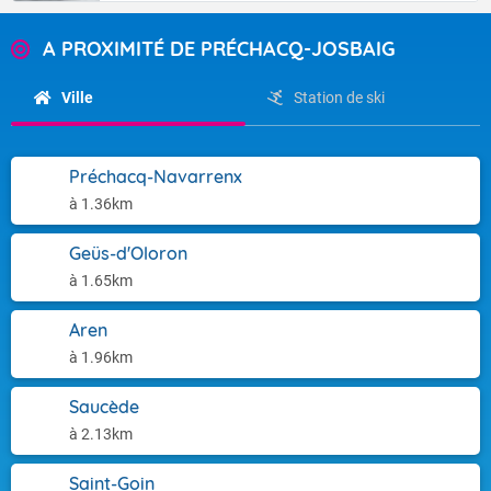
A PROXIMITÉ DE PRÉCHACQ-JOSBAIG
Ville
Station de ski
Préchacq-Navarrenx
à 1.36km
Geüs-d'Oloron
à 1.65km
Aren
à 1.96km
Saucède
à 2.13km
Saint-Goin