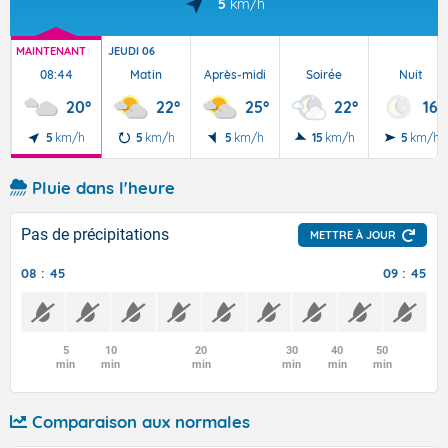
5
km/h
MAINTENANT
JEUDI 06
08:44
Matin
Après-midi
Soirée
Nuit
20°
22°
25°
22°
16°
5
km/h
5
km/h
5
km/h
15
km/h
5
km/h
Pluie dans l'heure
Pas de précipitations
METTRE À JOUR
08 : 45
09 : 45
5
10
20
30
40
50
min
min
min
min
min
min
Comparaison aux normales