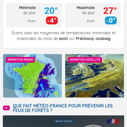
Minimale
Maximale
20°
27°
du jour
du jour
4°
0°
Ecart
Ecart
Écarts avec les moyennes de températures minimales et
maximales du mois de
août
sur
Préchacq-Josbaig
ANIMATION RADAR
ANIMATION SATELLITE
QUE FAIT MÉTÉO-FRANCE POUR PRÉVENIR LES
FEUX DE FORÊTS ?