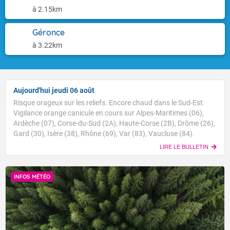
à 2.15km
Géronce
à 3.22km
Aujourd'hui jeudi 06 août
Risque orageux sur les reliefs. Encore chaud dans le Sud-Est.
Vigilance orange canicule en cours sur Alpes-Maritimes (06),
Ardèche (07), Corse-du-Sud (2A), Haute-Corse (2B), Drôme (26),
Gard (30), Isère (38), Rhône (69), Var (83), Vaucluse (84).
LIRE LE BULLETIN
INFOS MÉTÉO