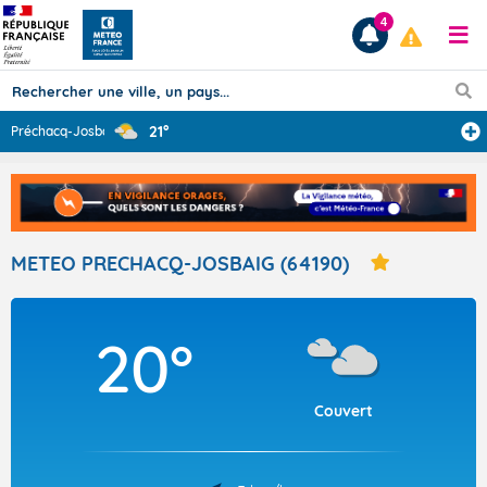
4
21°
Préchacq-Josbai
...
Prévisions
TOUS LES RÉSULTATS
METEO PRECHACQ-JOSBAIG (64190)
Articles
20°
Couvert