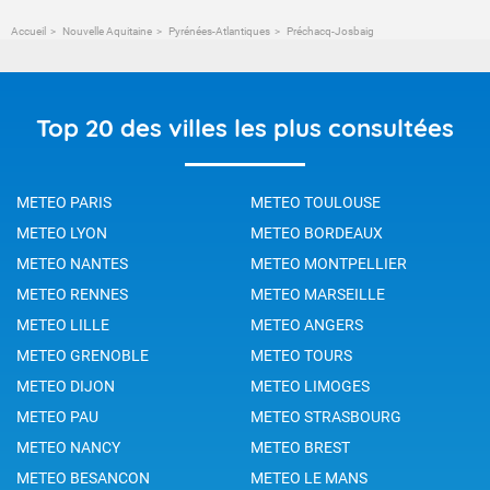
Accueil
Nouvelle Aquitaine
Pyrénées-Atlantiques
Préchacq-Josbaig
Top 20 des villes les plus consultées
METEO PARIS
METEO TOULOUSE
METEO LYON
METEO BORDEAUX
METEO NANTES
METEO MONTPELLIER
METEO RENNES
METEO MARSEILLE
METEO LILLE
METEO ANGERS
METEO GRENOBLE
METEO TOURS
METEO DIJON
METEO LIMOGES
METEO PAU
METEO STRASBOURG
METEO NANCY
METEO BREST
METEO BESANCON
METEO LE MANS