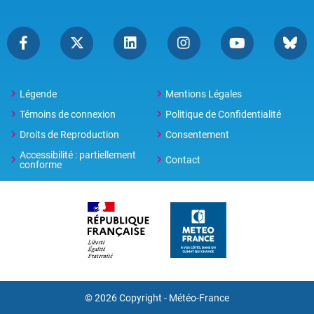
Légende
Mentions Légales
Témoins de connexion
Politique de Confidentialité
Droits de Reproduction
Consentement
Accessibilité : partiellement
Contact
conforme
© 2026 Copyright -
Météo-France