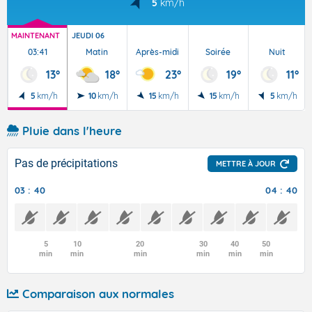
5
km/h
MAINTENANT
JEUDI 06
03:41
Matin
Après-midi
Soirée
Nuit
13°
18°
23°
19°
11°
5
km/h
10
km/h
15
km/h
15
km/h
5
km/h
Pluie dans l'heure
Pas de précipitations
METTRE À JOUR
03 : 40
04 : 40
5
10
20
30
40
50
min
min
min
min
min
min
Comparaison aux normales