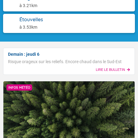
à 3.21km
Étouvelles
à 3.53km
Demain : jeudi 6
Risque orageux sur les reliefs. Encore chaud dans le Sud-Est
LIRE LE BULLETIN
INFOS MÉTÉO