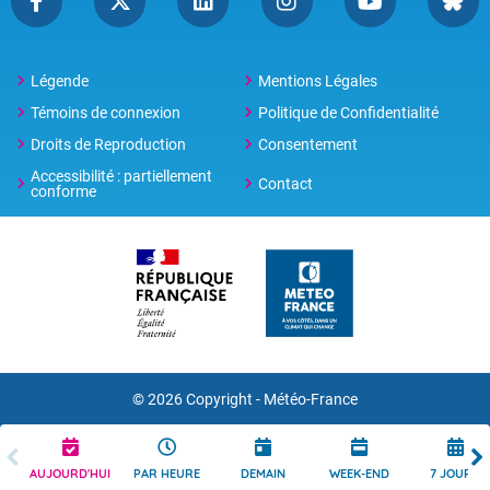
Légende
Mentions Légales
Témoins de connexion
Politique de Confidentialité
Droits de Reproduction
Consentement
Accessibilité : partiellement
Contact
conforme
© 2026 Copyright -
Météo-France
AUJOURD'HUI
PAR HEURE
DEMAIN
WEEK-END
7 JOURS