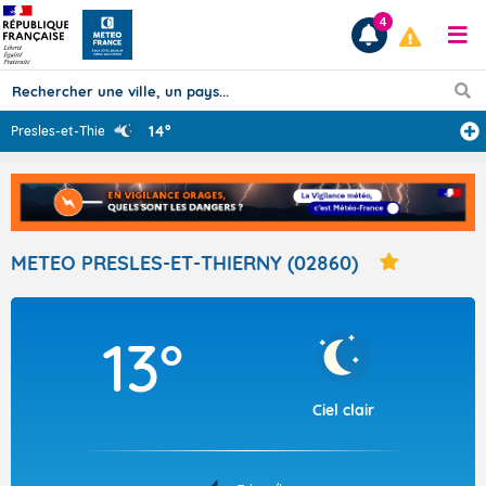
4
14°
Presles-et-Thie
...
Prévisions
TOUS LES RÉSULTATS
METEO PRESLES-ET-THIERNY (02860)
Articles
13°
Ciel clair