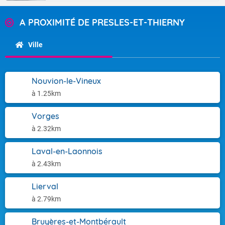
A PROXIMITÉ DE PRESLES-ET-THIERNY
Ville
Nouvion-le-Vineux
à 1.25km
Vorges
à 2.32km
Laval-en-Laonnois
à 2.43km
Lierval
à 2.79km
Bruyères-et-Montbérault