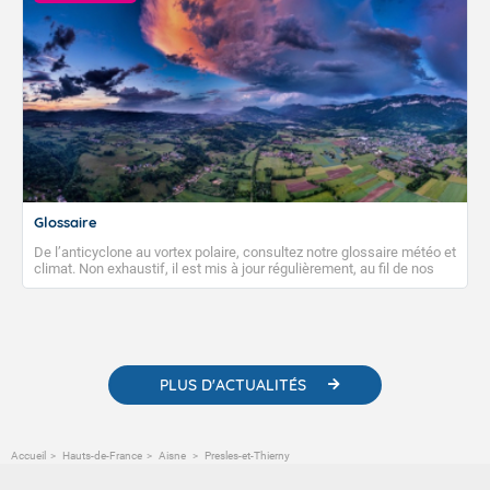
Glossaire
De l’anticyclone au vortex polaire, consultez notre glossaire météo et
climat. Non exhaustif, il est mis à jour régulièrement, au fil de nos
publications. Vous y trouverez également des liens utiles vers nos
contenus pédagogiques concernant les phénomènes
météorologiques et des informations scientifiques sur le
changement climatique.
PLUS D'ACTUALITÉS
Accueil
Hauts-de-France
Aisne
Presles-et-Thierny