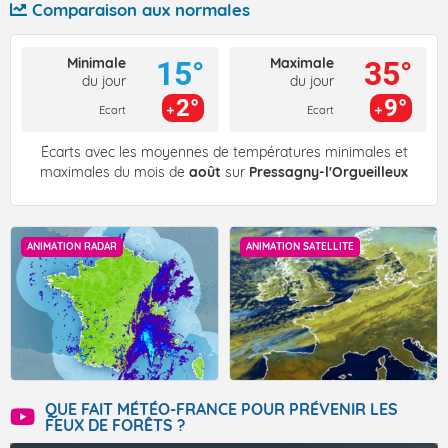
Comparaison aux normales
Minimale
Maximale
15°
35°
du jour
du jour
2°
9°
Ecart
Ecart
Écarts avec les moyennes de températures minimales et
maximales du mois de
août
sur
Pressagny-l'Orgueilleux
ANIMATION RADAR
ANIMATION SATELLITE
QUE FAIT MÉTÉO-FRANCE POUR PRÉVENIR LES
FEUX DE FORÊTS ?