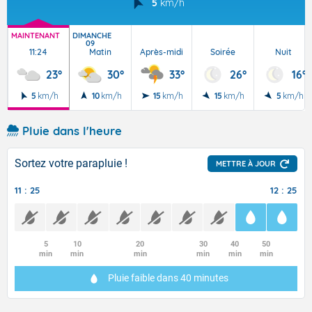
5
km/h
MAINTENANT
DIMANCHE
09
11:24
Matin
Après-midi
Soirée
Nuit
23°
30°
33°
26°
16°
5
km/h
10
km/h
15
km/h
15
km/h
5
km/h
Pluie dans l'heure
Sortez votre parapluie !
METTRE À JOUR
11 : 25
12 : 25
5
10
20
30
40
50
min
min
min
min
min
min
Pluie faible
dans 40 minutes