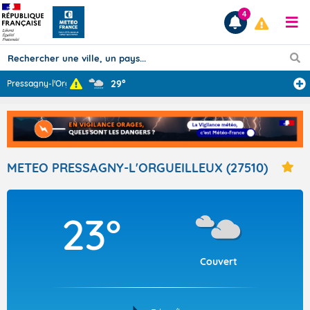
4
29°
Pressagny-l'Org
...
Prévisions
TOUS LES RÉSULTATS
METEO PRESSAGNY-L'ORGUEILLEUX (27510)
Articles
23°
Couvert