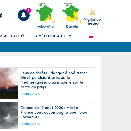
4
Vigilance
météo
Aujourd'hui
Demain
OS ACTUALITÉS
LA MÉTÉO DE A À Z
Articles
ngers
Feux de forêts : danger élevé à très
Phénomènes dangereux de J+2 à J+7
élevé persistant près de la
civile
Méditerranée, plus modéré sur le
Avertissement pluies intenses à l'échelle
reste du pays
des communes (Apic)
és
06/08/2026
Bulletins Marine
ateur de
Bulletins d'estimation du risque
Éclipse du 12 août 2026 : Météo-
d'avalanche
France vous accompagne pour bien
-pompier
l'observer
Météo des forêts
06/08/2026
Vigicrues