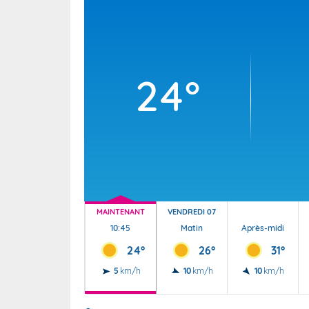
Wallis e
Grand fr
24°
MAINTENANT
VENDREDI 07
10:45
Matin
Après-midi
24°
26°
31°
5
km/h
10
km/h
10
km/h