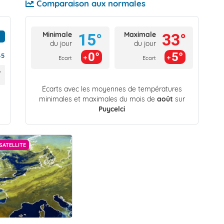
Comparaison aux normales
Minimale
Maximale
15°
33°
du jour
du jour
0°
5°
45
Ecart
Ecart
Écarts avec les moyennes de températures
minimales et maximales du mois de
août
sur
Puycelci
SATELLITE