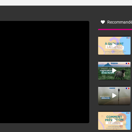
turbulent soufflant de secteur nord-ouest à nord, ou ouest
à nord-ouest, dans un secteur qui part du Roussillon à la
vallée de l’Aude et à l’ouest de l’Hérault. L’étymologie de
ce vent vient du latin trasmontanus, signifiant au-delà des
monts, en allusion aux régions montagneuses d’où
Recommandé
provient ce vent.