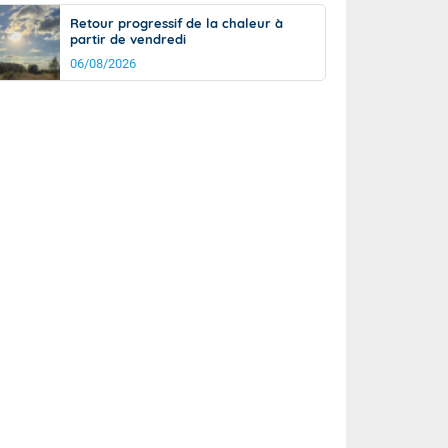
Retour progressif de la chaleur à
partir de vendredi
06/08/2026
rée
Nuit
28°
22°
km/h
5
km/h
km/h