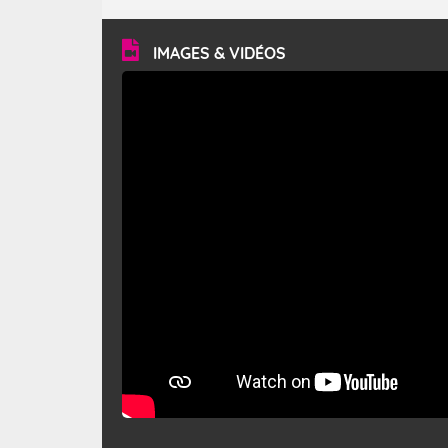
turbulent et généralement sec, pouvant souffler à une
vitesse moyenne de 50 km/h et atteindre 80 à 100 km/h
en rafales, parfois davantage. Il parcourt la basse vallée
du Rhône et la Provence et envahit le littoral
IMAGES & VIDÉOS
méditerranéen à partir de la Camargue.