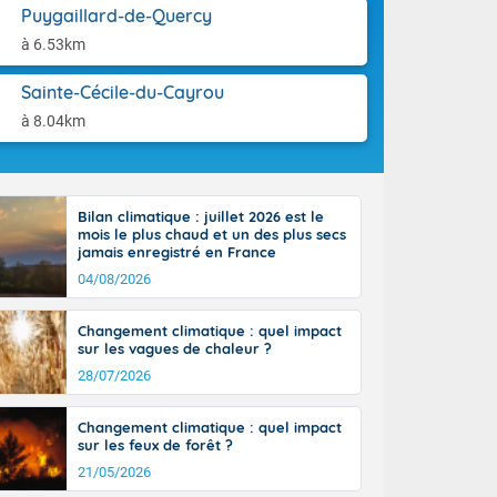
aison.
Puygaillard-de-Quercy
n peu moins
t 25 à 30
à 6.53km
0 à 35 degrés
rranéen.
Sainte-Cécile-du-Cayrou
à 8.04km
-France jusque
Bilan climatique : juillet 2026 est le
sur la Corse.
mois le plus chaud et un des plus secs
des Pyrénées,
jamais enregistré en France
. En marge de
04/08/2026
rection de la
di. En soirée,
Changement climatique : quel impact
 sur
sur les vagues de chaleur ?
e thermomètre
28/07/2026
squ'à 22 à 24,
culier, sur le
Changement climatique : quel impact
, hors côtes
sur les feux de forêt ?
nt 38 ou 39
21/05/2026