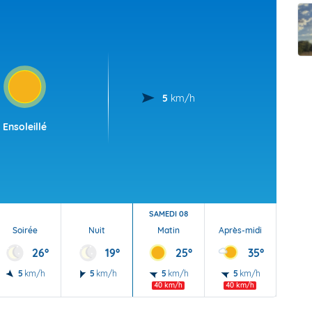
t Futuna
oid
5
km/h
Ensoleillé
SAMEDI 08
Soirée
Nuit
Matin
Après-midi
Soi
26°
19°
25°
35°
5
km/h
5
km/h
5
km/h
5
km/h
20
40 km/h
40 km/h
40 