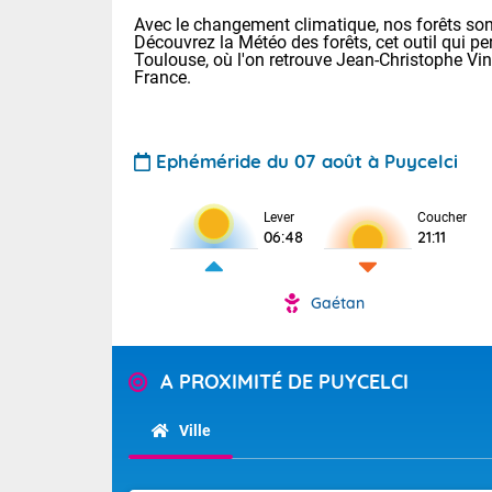
Avec le changement climatique, nos forêts sont
Découvrez la Météo des forêts, cet outil qui pe
Toulouse, où l'on retrouve Jean-Christophe Vi
France.
Ephéméride du 07 août à Puycelci
Voici les tem
Lever
Coucher
: 18/25 Paris
06:48
21:11
Clermont-Fd :
Limoges : 21/
Lille : 18/26
Gaétan
TENDANCE P
Cet après-mi
Pour la sema
Calme, enso
A PROXIMITÉ DE PUYCELCI
Cette semain
temps devrait 
La journée s'
Ville
territoire. Se
Tendance des
chaîne des Py
2026 :
mistral souff