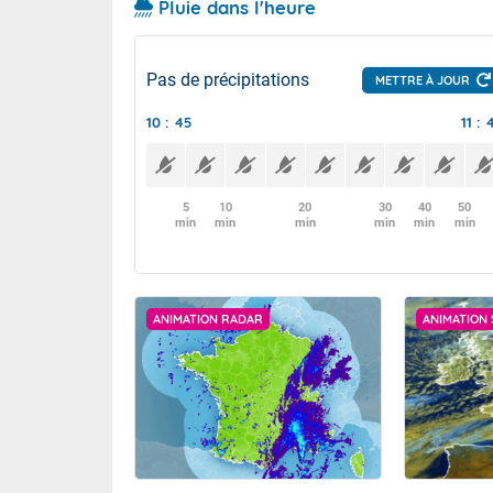
Pluie dans l'heure
Pas de précipitations
METTRE À JOUR
10 : 45
11 : 
5
10
20
30
40
50
min
min
min
min
min
min
ANIMATION RADAR
ANIMATION 