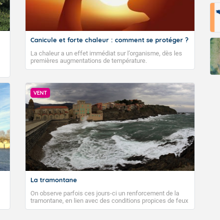
Fermer
Canicule et forte chaleur : comment se protéger ?
La chaleur a un effet immédiat sur l’organisme, dès les
premières augmentations de température.
VENT
La tramontane
On observe parfois ces jours-ci un renforcement de la
tramontane, en lien avec des conditions propices de feux
de forêt. Mais qu'est-ce que la tramontane ? Quelles sont
ses caractéristiques ? La tramontane est un vent