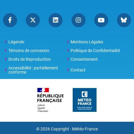
Légende
Mentions Légales
Témoins de connexion
Politique de Confidentialité
Droits de Reproduction
Consentement
Accessibilité : partiellement
Contact
conforme
© 2026 Copyright -
Météo-France