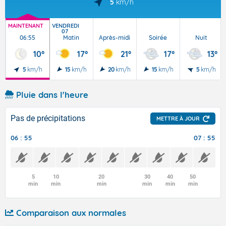
5
km/h
MAINTENANT
VENDREDI
07
06:55
Matin
Après-midi
Soirée
Nuit
10°
17°
21°
17°
13°
5
km/h
15
km/h
20
km/h
15
km/h
5
km/h
Pluie dans l'heure
Pas de précipitations
METTRE À JOUR
06 : 55
07 : 55
5
10
20
30
40
50
min
min
min
min
min
min
Comparaison aux normales