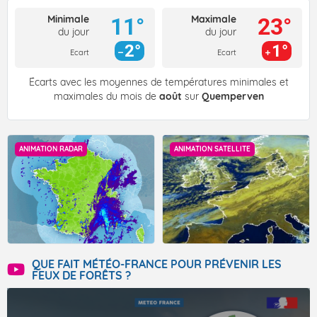
Minimale
Maximale
11°
23°
du jour
du jour
2°
1°
Ecart
Ecart
Écarts avec les moyennes de températures minimales et
maximales du mois de
août
sur
Quemperven
ANIMATION RADAR
ANIMATION SATELLITE
QUE FAIT MÉTÉO-FRANCE POUR PRÉVENIR LES
FEUX DE FORÊTS ?