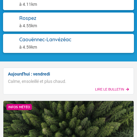
à 4.11km
Rospez
à 4.55km
Caouënnec-Lanvézéac
à 4.59km
Aujourd'hui : vendredi
Calme, ensoleillé et plus chaud.
LIRE LE BULLETIN
INFOS MÉTÉO