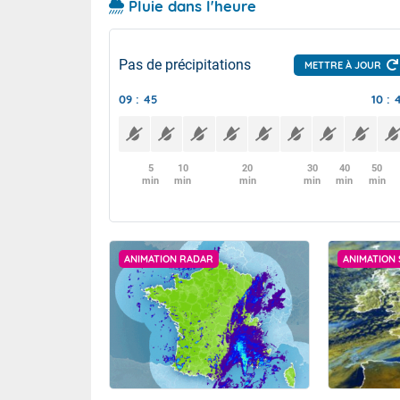
Pluie dans l'heure
Pas de précipitations
METTRE À JOUR
09 : 45
10 : 
5
10
20
30
40
50
min
min
min
min
min
min
ANIMATION RADAR
ANIMATION 