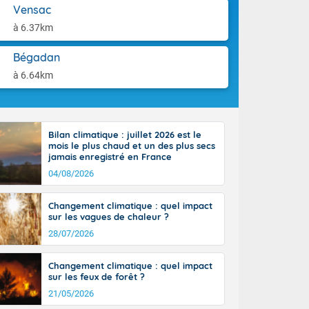
-France jusque
aison.
Vensac
ue sur la Corse
à 6.37km
 beauté le
chaine des
Bégadan
r moments. En
gagne en
à 6.64km
artie d'après-
de nuit
ces orages,
u jour, le
Bilan climatique : juillet 2026 est le
lus au sud,
mois le plus chaud et un des plus secs
en hausse, en
jamais enregistré en France
 quasi-
04/08/2026
pays et même
Changement climatique : quel impact
sur les vagues de chaleur ?
28/07/2026
Changement climatique : quel impact
sur les feux de forêt ?
21/05/2026