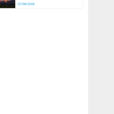
07/08/2026
rée
Nuit
22°
19°
km/h
5
km/h