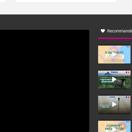
de forêt. Mais qu'est-ce que la tramontane ? Quelles sont
ses caractéristiques ? La tramontane est un vent
turbulent soufflant de secteur nord-ouest à nord, ou ouest
à nord-ouest, dans un secteur qui part du Roussillon à la
vallée de l’Aude et à l’ouest de l’Hérault. L’étymologie de
ce vent vient du latin trasmontanus, signifiant au-delà des
monts, en allusion aux régions montagneuses d’où
Recommandé
provient ce vent.