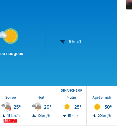
t Futuna
oid
5
km/h
Peu nuageux
DIMANCHE 09
Soirée
Nuit
Matin
Après-midi
Soi
25°
20°
25°
30°
15
km/h
10
km/h
15
km/h
20
km/h
20
50 km/h