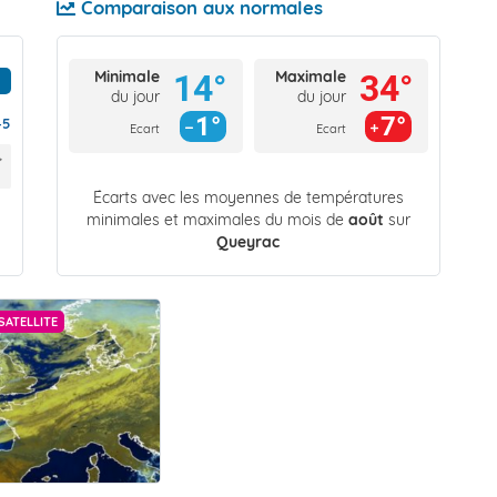
Comparaison aux normales
Minimale
Maximale
14°
34°
du jour
du jour
1°
7°
45
Ecart
Ecart
Écarts avec les moyennes de températures
minimales et maximales du mois de
août
sur
Queyrac
SATELLITE