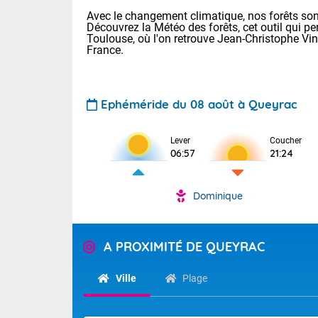
Avec le changement climatique, nos forêts sont
Découvrez la Météo des forêts, cet outil qui pe
Toulouse, où l'on retrouve Jean-Christophe Vi
France.
Ephéméride du 08 août à Queyrac
Voici les tem
Lever
Coucher
: 13/28 Paris
06:57
21:24
Clermont-Fd :
Limoges : 19/
Lille : 14/29
Dominique
TENDANCE P
Aujourd'hui 
Pour la sema
Très chaud
A PROXIMITÉ DE QUEYRAC
départemen
Au niveau du 
températures 
Maritimes 
Ville
Plage
(26), Gard 
Tendance des
(83), et Vau
2026 :