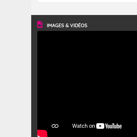
forêt. Mais qu'est-ce que le mistral ? Quelles sont ses
caractéristiques ? Le mistral est un vent régional,
turbulent et généralement sec, pouvant souffler à une
vitesse moyenne de 50 km/h et atteindre 80 à 100 km/h
en rafales, parfois davantage. Il parcourt la basse vallée
du Rhône et la Provence et envahit le littoral
IMAGES & VIDÉOS
méditerranéen à partir de la Camargue.