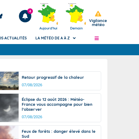
4
Vigilance
météo
Aujourd'hui
Demain
OS ACTUALITÉS
LA MÉTÉO DE A À Z
Articles
ngers
Retour progressif de la chaleur
Phénomènes dangereux de J+2 à J+7
07/08/2026
civile
Avertissement pluies intenses à l'échelle
des communes (Apic)
és
Éclipse du 12 août 2026 : Météo-
Bulletins Marine
France vous accompagne pour bien
l'observer
ateur de
Bulletins d'estimation du risque
d'avalanche
07/08/2026
-pompier
Météo des forêts
Feux de forêts : danger élevé dans le
Vigicrues
Sud