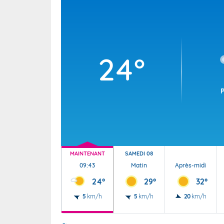
Wallis e
Grand fr
24°
MAINTENANT
SAMEDI 08
09:43
Matin
Après-midi
24°
29°
32°
5
km/h
5
km/h
20
km/h