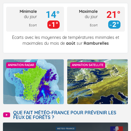
Minimale
Maximale
14°
21°
du jour
du jour
1°
2°
Ecart
Ecart
Écarts avec les moyennes de températures minimales et
maximales du mois de
août
sur
Ramburelles
ANIMATION RADAR
ANIMATION SATELLITE
QUE FAIT MÉTÉO-FRANCE POUR PRÉVENIR LES
FEUX DE FORÊTS ?