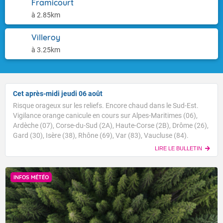
Framicourt
à 2.85km
Villeroy
à 3.25km
Cet après-midi jeudi 06 août
Risque orageux sur les reliefs. Encore chaud dans le Sud-Est.
Vigilance orange canicule en cours sur Alpes-Maritimes (06),
Ardèche (07), Corse-du-Sud (2A), Haute-Corse (2B), Drôme (26),
Gard (30), Isère (38), Rhône (69), Var (83), Vaucluse (84).
LIRE LE BULLETIN
INFOS MÉTÉO