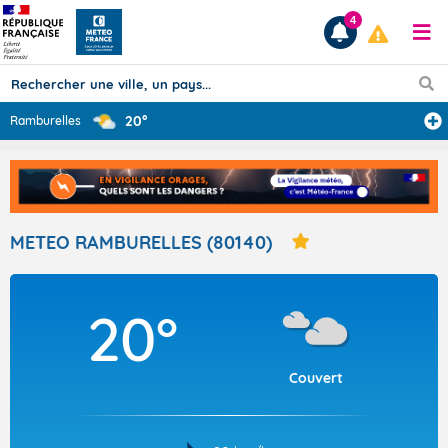
4
20°
Ramburelles
Prévisions
TOUS LES RÉSULTATS
METEO RAMBURELLES (80140)
Articles
20°
Couvert