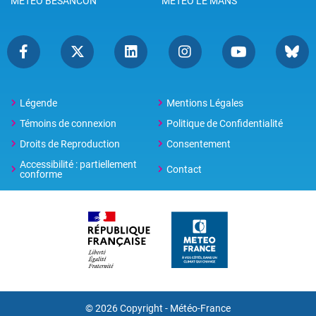
METEO BESANCON
METEO LE MANS
Légende
Mentions Légales
Témoins de connexion
Politique de Confidentialité
Droits de Reproduction
Consentement
Accessibilité : partiellement
Contact
conforme
© 2026 Copyright -
Météo-France