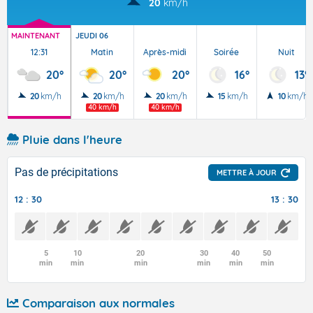
20
km/h
MAINTENANT
JEUDI 06
12:31
Matin
Après-midi
Soirée
Nuit
20°
20°
20°
16°
13°
20
km/h
20
km/h
20
km/h
15
km/h
10
km/h
40 km/h
40 km/h
Pluie dans l'heure
Pas de précipitations
METTRE À JOUR
12 : 30
13 : 30
5
10
20
30
40
50
min
min
min
min
min
min
Comparaison aux normales