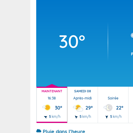
Wallis e
Grand fr
30°
MAINTENANT
SAMEDI 08
16:38
Après-midi
Soirée
30°
29°
22°
5
km/h
5
km/h
5
km/h
Pluie dans l'heure