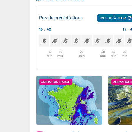
Pas de précipitations
METTRE À JOUR
16 : 40
17 : 
5
10
20
30
40
50
min
min
min
min
min
min
ANIMATION RADAR
ANIMATION 