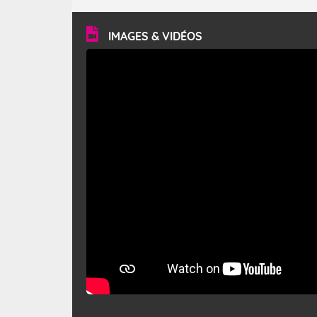
turbulent et généralement sec, pouvant souffler à une
vitesse moyenne de 50 km/h et atteindre 80 à 100 km/h
en rafales, parfois davantage. Il parcourt la basse vallée
du Rhône et la Provence et envahit le littoral
IMAGES & VIDÉOS
méditerranéen à partir de la Camargue.