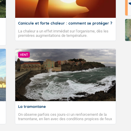
Canicule et forte chaleur : comment se protéger ?
La chaleur a un effet immédiat sur l’organisme, dès les
premières augmentations de température.
VENT
La tramontane
On observe parfois ces jours-ci un renforcement de la
tramontane, en lien avec des conditions propices de feux
de forêt. Mais qu'est-ce que la tramontane ? Quelles sont
ses caractéristiques ? La tramontane est un vent