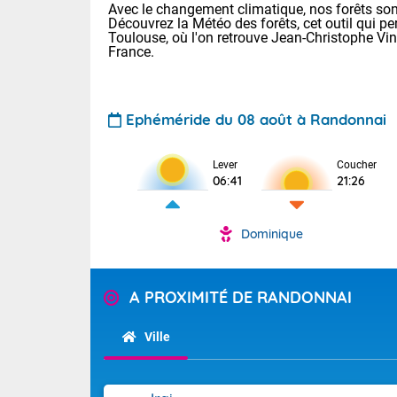
Avec le changement climatique, nos forêts sont
Découvrez la Météo des forêts, cet outil qui pe
Toulouse, où l'on retrouve Jean-Christophe Vi
France.
Ephéméride du 08 août à Randonnai
Voici les tem
Lever
Coucher
06:41
21:26
29/16 Paris :
Clermont-Fd :
Limoges : 33/
Dominique
Lille : 28/15
TENDANCE P
Demain dima
Pour la sema
A PROXIMITÉ DE RANDONNAI
Temps orag
département
Les températu
sensible, auc
(2A), Haute
Ville
Savoie (73)
Tendance des
septembre 20
Des résidus p