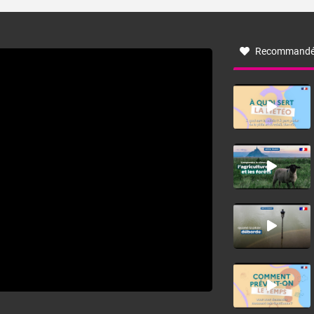
turbulent soufflant de secteur nord-ouest à nord, ou ouest
à nord-ouest, dans un secteur qui part du Roussillon à la
vallée de l’Aude et à l’ouest de l’Hérault. L’étymologie de
ce vent vient du latin trasmontanus, signifiant au-delà des
monts, en allusion aux régions montagneuses d’où
Recommandé
provient ce vent.