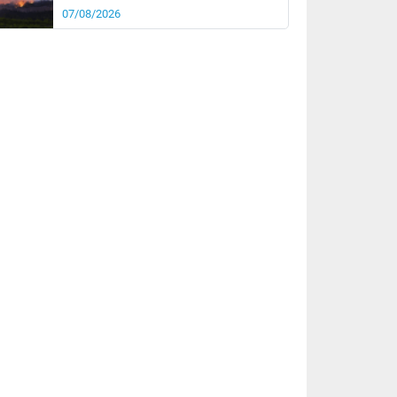
07/08/2026
it
16°
km/h