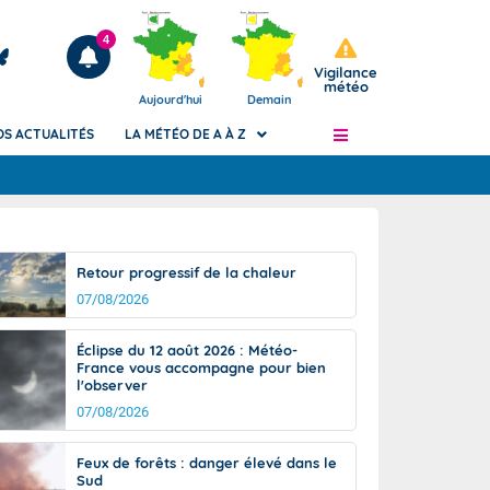
4
Vigilance
météo
Aujourd'hui
Demain
OS ACTUALITÉS
LA MÉTÉO DE A À Z
Articles
ngers
Retour progressif de la chaleur
Phénomènes dangereux de J+2 à J+7
07/08/2026
civile
Avertissement pluies intenses à l'échelle
des communes (Apic)
és
Éclipse du 12 août 2026 : Météo-
Bulletins Marine
France vous accompagne pour bien
l'observer
ateur de
Bulletins d'estimation du risque
d'avalanche
07/08/2026
-pompier
Météo des forêts
Feux de forêts : danger élevé dans le
Vigicrues
Sud