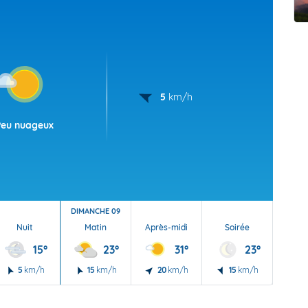
t Futuna
oid
5
km/h
Peu nuageux
DIMANCHE 09
Nuit
Matin
Après-midi
Soirée
Nu
15°
23°
31°
23°
5
km/h
15
km/h
20
km/h
15
km/h
10