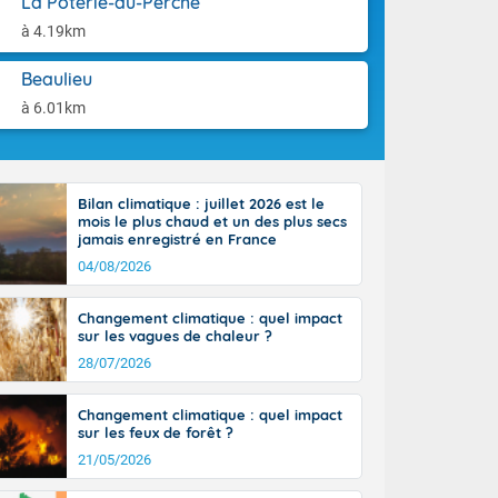
La Poterie-au-Perche
'Île-de-
aison.
isolés
à 4.19km
maritimes sont
ondées sont
Beaulieu
tinée, un peu
à 6.01km
ud du pays,
étroite
midi du Massif
de la
Bilan climatique : juillet 2026 est le
ciel est le
mois le plus chaud et un des plus secs
lle salve
jamais enregistré en France
nant de bons
04/08/2026
e vent,
r les deux
Changement climatique : quel impact
ine, entre 11
sur les vagues de chaleur ?
28 sur les
ns l'intérieur
28/07/2026
 en vallée de
Changement climatique : quel impact
sur les feux de forêt ?
21/05/2026