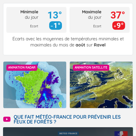
Minimale
Maximale
13°
37°
du jour
du jour
1°
9°
Ecart
Ecart
Écarts avec les moyennes de températures minimales et
maximales du mois de
août
sur
Ravel
ANIMATION RADAR
ANIMATION SATELLITE
QUE FAIT MÉTÉO-FRANCE POUR PRÉVENIR LES
FEUX DE FORÊTS ?