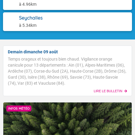
à 4.96km
Seychalles
à 5.34km
Demain dimanche 09 août
Temps orageux et toujours bien chaud. Vigilance orange
canicule pour 13 départements : Ain (01), Alpes-Maritimes (06),
Ardèche (07), Corse-du-Sud (2A), Haute-Corse (2B), Drôme (26),
Gard (30), Isère (38), Rhône (69), Savoie (73), Haute-Savoie
(74), Var (83) et Vaucluse (84).
LIRE LE BULLETIN
INFOS MÉTÉO