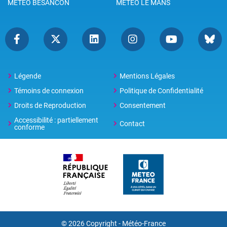
METEO BESANCON
METEO LE MANS
Légende
Mentions Légales
Témoins de connexion
Politique de Confidentialité
Droits de Reproduction
Consentement
Accessibilité : partiellement
Contact
conforme
© 2026 Copyright -
Météo-France