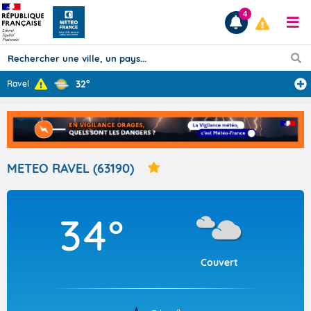
4
32°
Ravel
Prévisions
TOUS LES RÉSULTATS
METEO RAVEL (63190)
Articles
34°
Couvert