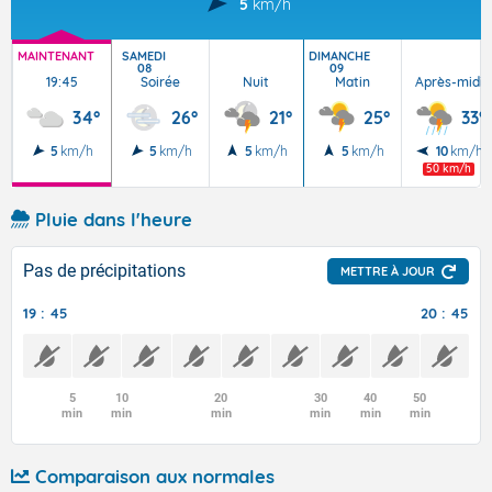
5
km/h
MAINTENANT
SAMEDI
DIMANCHE
08
09
19:45
Soirée
Nuit
Matin
Après-midi
34°
26°
21°
25°
33°
5
km/h
5
km/h
5
km/h
5
km/h
10
km/h
50 km/h
Pluie dans l'heure
Pas de précipitations
METTRE À JOUR
19 : 45
20 : 45
5
10
20
30
40
50
min
min
min
min
min
min
Comparaison aux normales