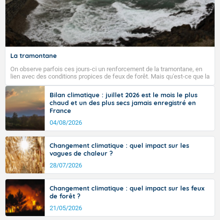
La tramontane
On observe parfois ces jours-ci un renforcement de la tramontane, en
lien avec des conditions propices de feux de forêt. Mais qu'est-ce que la
tramontane ? Quelles sont ses caractéristiques ? La tramontane est un
vent turbulent soufflant de secteur nord-ouest à nord, ou ouest à nord-
Bilan climatique : juillet 2026 est le mois le plus
ouest, dans un secteur qui part du Roussillon à la vallée de l’Aude et à
chaud et un des plus secs jamais enregistré en
l’ouest de l’Hérault. L’étymologie de ce vent vient du latin trasmontanus,
France
signifiant au-delà des monts, en allusion aux régions montagneuses
d’où provient ce vent.
04/08/2026
Changement climatique : quel impact sur les
vagues de chaleur ?
28/07/2026
Changement climatique : quel impact sur les feux
de forêt ?
21/05/2026