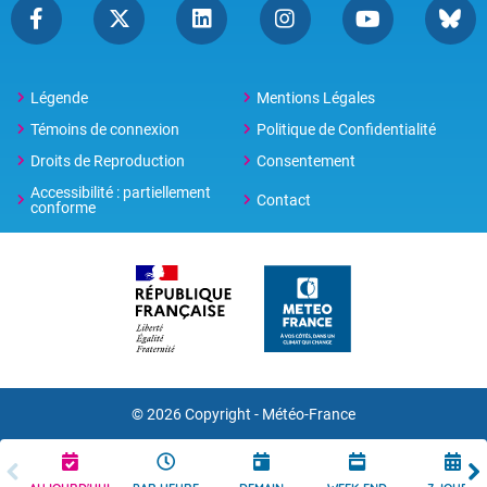
Légende
Mentions Légales
Témoins de connexion
Politique de Confidentialité
Droits de Reproduction
Consentement
Accessibilité : partiellement
Contact
conforme
© 2026 Copyright -
Météo-France