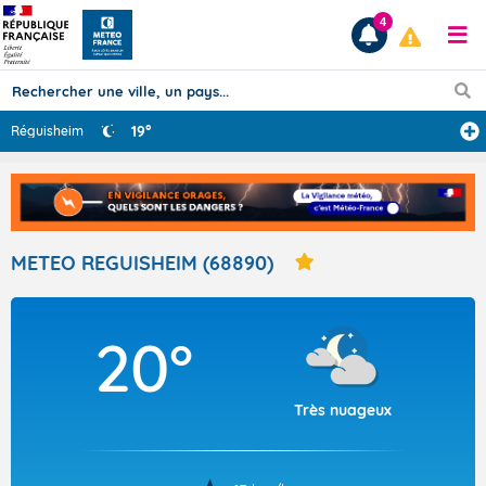
4
19°
Réguisheim
Prévisions
TOUS LES RÉSULTATS
METEO REGUISHEIM (68890)
Articles
20°
Très nuageux