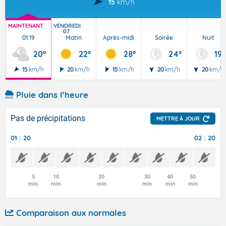
15
km/h
MAINTENANT
VENDREDI
07
01:19
Matin
Après-midi
Soirée
Nuit
20°
22°
28°
24°
19°
15
km/h
20
km/h
15
km/h
20
km/h
20
km/h
Pluie dans l'heure
Pas de précipitations
METTRE À JOUR
01 : 20
02 : 20
5
10
20
30
40
50
min
min
min
min
min
min
Comparaison aux normales