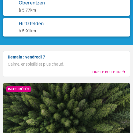
Oberentzen
à 5.77km
Hirtzfelden
à 5.91km
Demain : vendredi 7
Calme, ensoleillé et plus chaud.
LIRE LE BULLETIN
INFOS MÉTÉO