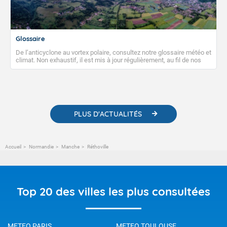
Glossaire
De l’anticyclone au vortex polaire, consultez notre glossaire météo et
climat. Non exhaustif, il est mis à jour régulièrement, au fil de nos
publications. Vous y trouverez également des liens utiles vers nos
contenus pédagogiques concernant les phénomènes
météorologiques et des informations scientifiques sur le
changement climatique.
PLUS D'ACTUALITÉS
Accueil
Normandie
Manche
Réthoville
Top 20 des villes les plus consultées
METEO PARIS
METEO TOULOUSE