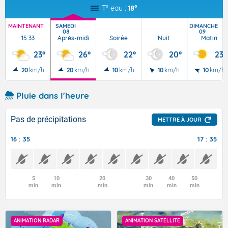
T° eau :
18°
MAINTENANT
SAMEDI
DIMANCHE
08
09
15:33
Après-midi
Soirée
Nuit
Matin
23°
26°
22°
20°
23°
20
km/h
20
km/h
10
km/h
10
km/h
10
km/h
Pluie dans l'heure
Pas de précipitations
METTRE À JOUR
16 : 35
17 : 35
5
10
20
30
40
50
min
min
min
min
min
min
ANIMATION RADAR
ANIMATION SATELLITE