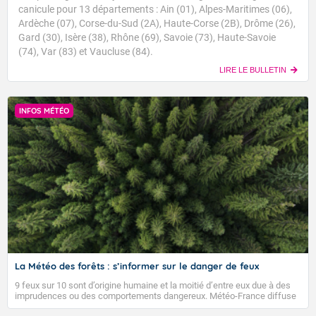
canicule pour 13 départements : Ain (01), Alpes-Maritimes (06),
Ardèche (07), Corse-du-Sud (2A), Haute-Corse (2B), Drôme (26),
Gard (30), Isère (38), Rhône (69), Savoie (73), Haute-Savoie
(74), Var (83) et Vaucluse (84).
LIRE LE BULLETIN
INFOS MÉTÉO
La Météo des forêts : s’informer sur le danger de feux
9 feux sur 10 sont d’origine humaine et la moitié d’entre eux due à des
imprudences ou des comportements dangereux. Météo-France diffuse
depuis 2023 la Météo des forêts afin d’informer quotidiennement le