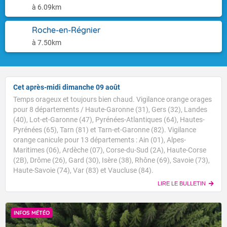
à 6.09km
Roche-en-Régnier
à 7.50km
Cet après-midi dimanche 09 août
Temps orageux et toujours bien chaud. Vigilance orange orages
pour 8 départements / Haute-Garonne (31), Gers (32), Landes
(40), Lot-et-Garonne (47), Pyrénées-Atlantiques (64), Hautes-
Pyrénées (65), Tarn (81) et Tarn-et-Garonne (82). Vigilance
orange canicule pour 13 départements : Ain (01), Alpes-
Maritimes (06), Ardèche (07), Corse-du-Sud (2A), Haute-Corse
(2B), Drôme (26), Gard (30), Isère (38), Rhône (69), Savoie (73),
Haute-Savoie (74), Var (83) et Vaucluse (84).
LIRE LE BULLETIN
INFOS MÉTÉO