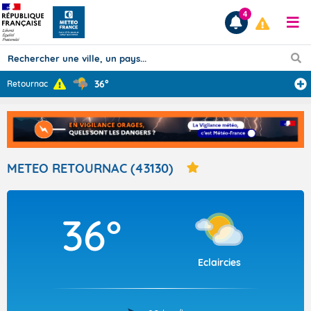
4
36°
Retournac
Prévisions
TOUS LES RÉSULTATS
METEO RETOURNAC (43130)
Articles
36°
Eclaircies