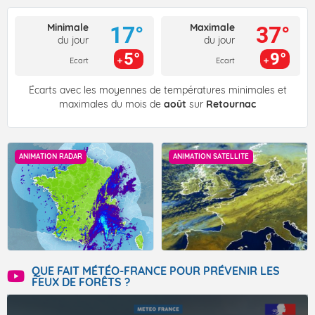
Minimale
Maximale
17°
37°
du jour
du jour
5°
9°
Ecart
Ecart
Écarts avec les moyennes de températures minimales et
maximales du mois de
août
sur
Retournac
ANIMATION RADAR
ANIMATION SATELLITE
QUE FAIT MÉTÉO-FRANCE POUR PRÉVENIR LES
FEUX DE FORÊTS ?