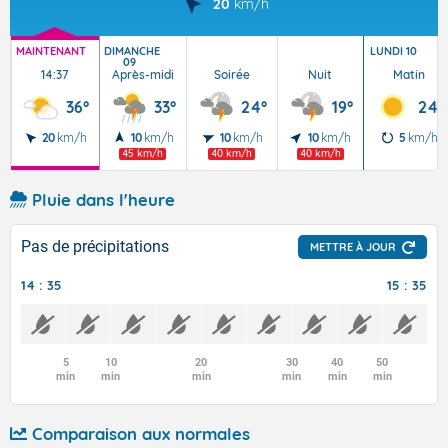
20
km/h
MAINTENANT
DIMANCHE
LUNDI 10
09
14:37
Après-midi
Soirée
Nuit
Matin
36°
33°
24°
19°
24°
20
km/h
10
km/h
10
km/h
10
km/h
5
km/h
45 km/h
40 km/h
40 km/h
Pluie dans l'heure
Pas de précipitations
METTRE À JOUR
14 : 35
15 : 35
5
10
20
30
40
50
min
min
min
min
min
min
Comparaison aux normales