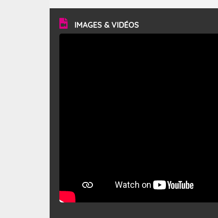
turbulent et généralement sec, pouvant souffler à une
vitesse moyenne de 50 km/h et atteindre 80 à 100 km/h
en rafales, parfois davantage. Il parcourt la basse vallée
du Rhône et la Provence et envahit le littoral
IMAGES & VIDÉOS
méditerranéen à partir de la Camargue.