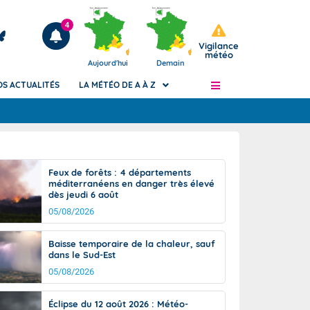
4
Vigilance
météo
Aujourd'hui
Demain
OS ACTUALITÉS
LA MÉTÉO DE A À Z
Articles
ngers
Feux de forêts : 4 départements
Phénomènes dangereux de J+2 à J+7
méditerranéens en danger très élevé
civile
dès jeudi 6 août
Avertissement pluies intenses à l'échelle
des communes (Apic)
05/08/2026
és
Bulletins Marine
Baisse temporaire de la chaleur, sauf
ateur de
Bulletins d'estimation du risque
dans le Sud-Est
d'avalanche
05/08/2026
-pompier
Météo des forêts
Vigicrues
Éclipse du 12 août 2026 : Météo-