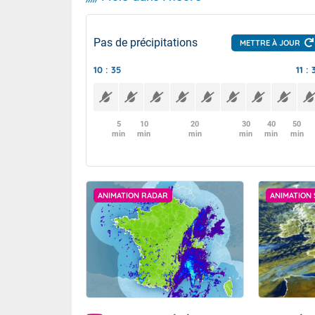
Pas de précipitations
METTRE À JOUR
10 : 35
11 : 
5
10
20
30
40
50
min
min
min
min
min
min
ANIMATION RADAR
ANIMATION 