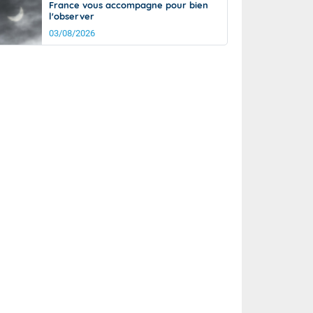
France vous accompagne pour bien
l'observer
03/08/2026
rée
Nuit
24°
18°
km/h
5
km/h