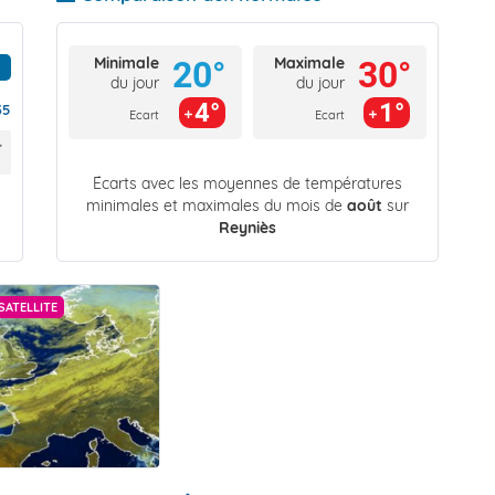
Minimale
Maximale
20°
30°
du jour
du jour
4°
1°
35
Ecart
Ecart
Écarts avec les moyennes de températures
minimales et maximales du mois de
août
sur
Reyniès
SATELLITE