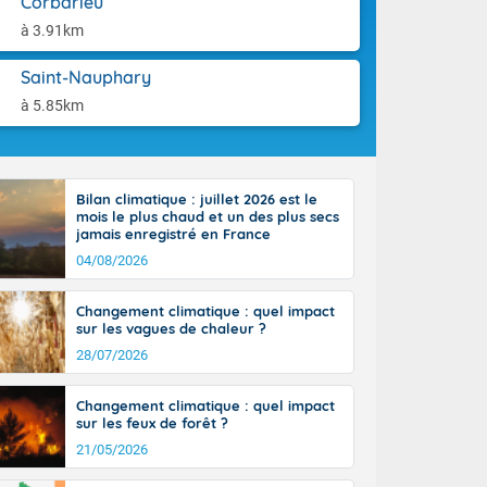
Corbarieu
tes
aison.
 possible sur
à 3.91km
e, avec des
bourgeonnent
Saint-Nauphary
rse sur le sud
à 5.85km
 sur la
d à nord-ouest
 entre 50 et
ur résiste sur
Bilan climatique : juillet 2026 est le
imales
mois le plus chaud et un des plus secs
Rhône-Alpes à
jamais enregistré en France
 terres et 20
04/08/2026
Changement climatique : quel impact
sur les vagues de chaleur ?
28/07/2026
ble du
Changement climatique : quel impact
es
sur les feux de forêt ?
u'à 50-60 km/h
21/05/2026
ilent les
ttoral l'après-