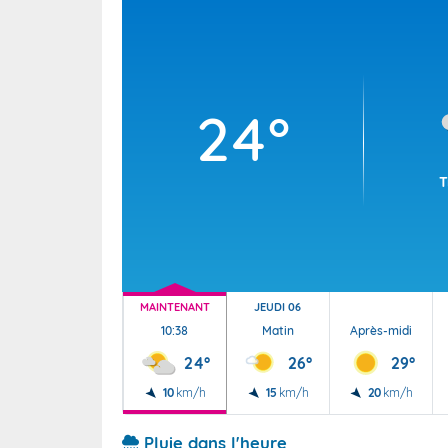
Wallis e
Grand fr
24°
T
MAINTENANT
JEUDI 06
10:38
Matin
Après-midi
24°
26°
29°
10
km/h
15
km/h
20
km/h
Pluie dans l'heure