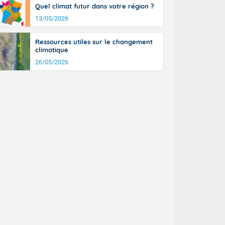
Quel climat futur dans votre région ?
n général, 14
r
13/05/2026
sse, il fait
ouvent 30 à 35
Ressources utiles sur le changement
climatique
26/05/2026