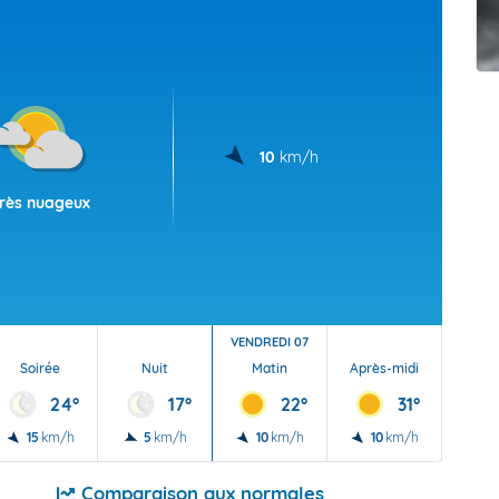
t Futuna
oid
10
km/h
rès nuageux
VENDREDI 07
Soirée
Nuit
Matin
Après-midi
Soi
24°
17°
22°
31°
15
km/h
5
km/h
10
km/h
10
km/h
10
Comparaison aux normales