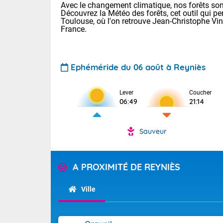
Avec le changement climatique, nos forêts sont
Découvrez la Météo des forêts, cet outil qui pe
Toulouse, où l'on retrouve Jean-Christophe Vi
France.
Ephéméride du 06 août à Reyniès
Voici les tem
Lever
Coucher
06:49
21:14
: 18/23 Paris
Clermont-Fd :
Limoges : 20/
Sauveur
Lille : 19/24
TENDANCE P
Cet après-mid
Pour la sema
A PROXIMITÉ DE REYNIÈS
Risque orag
orange cani
Cette semain
devrait rester
du-Sud (2A)
Ville
(69), Var (8
Tendance des
2026 :
Sur le Sud-Oue