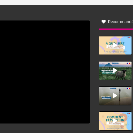
turbulent soufflant de secteur nord-ouest à nord, ou ouest
à nord-ouest, dans un secteur qui part du Roussillon à la
vallée de l’Aude et à l’ouest de l’Hérault. L’étymologie de
ce vent vient du latin trasmontanus, signifiant au-delà des
monts, en allusion aux régions montagneuses d’où
Recommandé
provient ce vent.