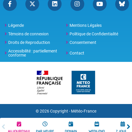
Légende
Mentions Légales
Témoins de connexion
Politique de Confidentialité
Droits de Reproduction
Consentement
Accessibilité : partiellement
Contact
conforme
© 2026 Copyright -
Météo-France
AUJOURD'HUI
PAR HEURE
DEMAIN
WEEK-END
7 JOURS