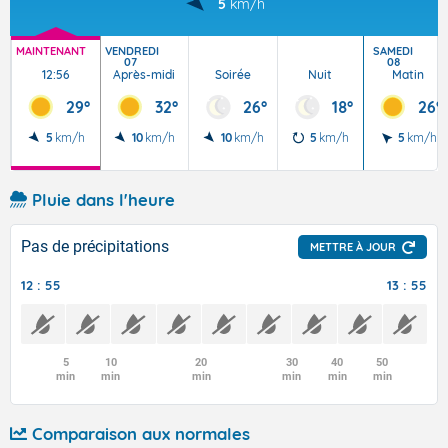
5
km/h
MAINTENANT
VENDREDI
SAMEDI
07
08
12:56
Après-midi
Soirée
Nuit
Matin
29°
32°
26°
18°
26°
5
km/h
10
km/h
10
km/h
5
km/h
5
km/h
Pluie dans l'heure
Pas de précipitations
METTRE À JOUR
12 : 55
13 : 55
5
10
20
30
40
50
min
min
min
min
min
min
Comparaison aux normales