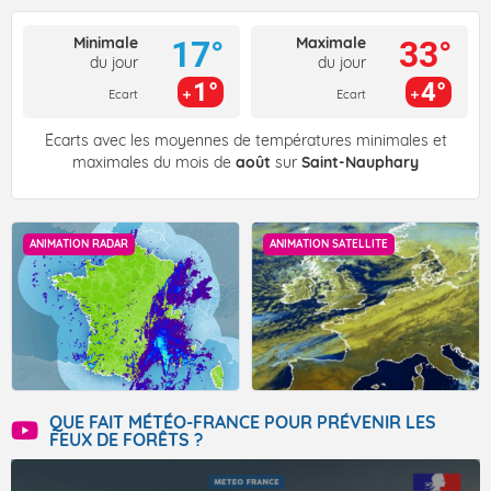
Minimale
Maximale
17°
33°
du jour
du jour
1°
4°
Ecart
Ecart
Écarts avec les moyennes de températures minimales et
maximales du mois de
août
sur
Saint-Nauphary
ANIMATION RADAR
ANIMATION SATELLITE
QUE FAIT MÉTÉO-FRANCE POUR PRÉVENIR LES
FEUX DE FORÊTS ?