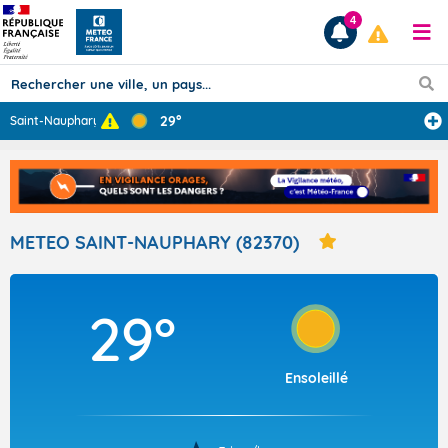
4
29°
Saint-Nauphary
Prévisions
TOUS LES RÉSULTATS
METEO SAINT-NAUPHARY (82370)
Articles
29°
Ensoleillé