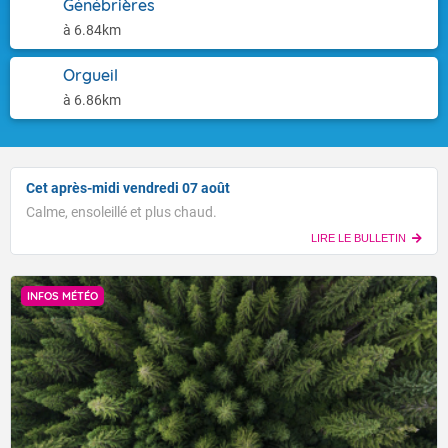
Génébrières
à 6.84km
Orgueil
à 6.86km
Cet après-midi vendredi 07 août
Calme, ensoleillé et plus chaud.
LIRE LE BULLETIN
INFOS MÉTÉO