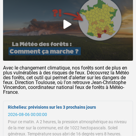
Avec le changement climatique, nos forêts sont de plus en
plus vulnérables à des risques de feux. Découvrez la Météo
des forêts, cet outil qui permet d'alerter sur les dangers de
feux. Direction Toulouse, où l'on retrouve Jean-Christophe
Vincendon, coordinateur national feux de forêts à Météo-
France.
Richelieu: prévisions sur les 3 prochains jours
2026-08-06 00:00:00
Pour ce matin.
A 2 heures, la pression atmosphérique au niveau
de la mer sur la commune, est de 1022 hectopascals.
Soleil
généreux.
Température sous abri de 16 degrés vers 8 heures.