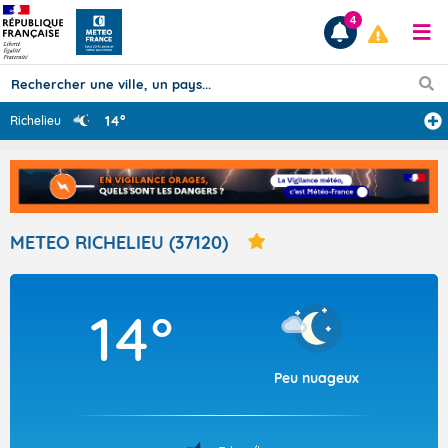
4
14°
Richelieu
Prévisions
TOUS LES RÉSULTATS
METEO RICHELIEU (37120)
Articles
14°
Peu nuageux