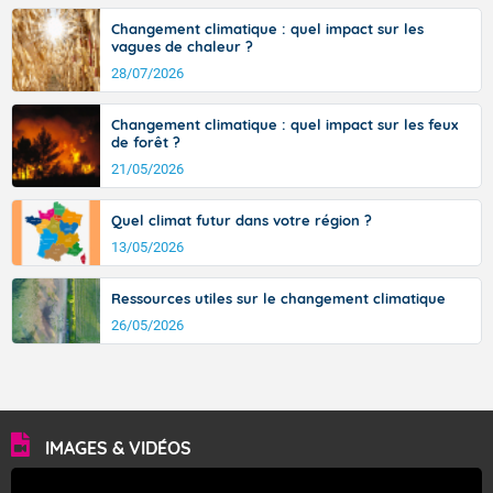
Températures minimales : 15 degrés.
Changement climatique : quel impact sur les
vagues de chaleur ?
Petit vent d'Est généralement faible.
28/07/2026
Pour samedi après-midi.
Changement climatique : quel impact sur les feux
Soleil et ciel bleu prédominent.
de forêt ?
21/05/2026
Températures maximales : 33 degrés. Ces
températures sont au-dessus des valeurs normalement
observées.
Quel climat futur dans votre région ?
13/05/2026
Vent faible.
Pour dimanche matin.
Ressources utiles sur le changement climatique
26/05/2026
Soleil généreux.
Températures minimales : 17 degrés.
Vent faible de direction variable.
IMAGES & VIDÉOS
Pour dimanche après-midi.
Beau temps ensoleillé.