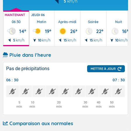
5
km/h
MAINTENANT
JEUDI 06
06:30
Matin
Après-midi
Soirée
Nuit
14°
19°
26°
22°
16°
5
km/h
10
km/h
15
km/h
15
km/h
10
km/h
Pluie dans l'heure
Pas de précipitations
METTRE À JOUR
06 : 30
07 : 30
5
10
20
30
40
50
min
min
min
min
min
min
Comparaison aux normales