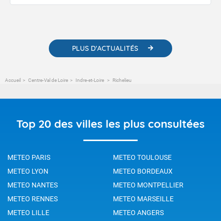
publications. Vous y trouverez également des liens utiles vers nos
contenus pédagogiques concernant les phénomènes
météorologiques et des informations scientifiques sur le
changement climatique.
PLUS D'ACTUALITÉS
Accueil
Centre-Val de Loire
Indre-et-Loire
Richelieu
Top 20 des villes les plus consultées
METEO PARIS
METEO TOULOUSE
METEO LYON
METEO BORDEAUX
METEO NANTES
METEO MONTPELLIER
METEO RENNES
METEO MARSEILLE
METEO LILLE
METEO ANGERS