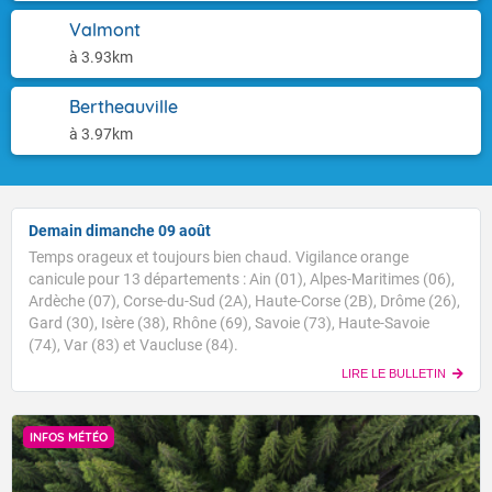
Valmont
à 3.93km
Bertheauville
à 3.97km
Demain dimanche 09 août
Temps orageux et toujours bien chaud. Vigilance orange
canicule pour 13 départements : Ain (01), Alpes-Maritimes (06),
Ardèche (07), Corse-du-Sud (2A), Haute-Corse (2B), Drôme (26),
Gard (30), Isère (38), Rhône (69), Savoie (73), Haute-Savoie
(74), Var (83) et Vaucluse (84).
LIRE LE BULLETIN
INFOS MÉTÉO