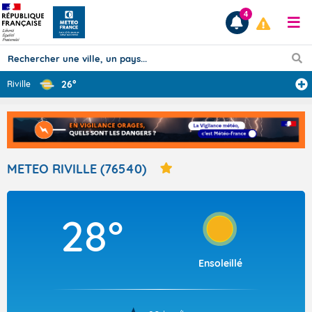
4
26°
Riville
Prévisions
TOUS LES RÉSULTATS
METEO RIVILLE (76540)
Articles
28°
Ensoleillé