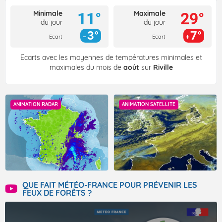
Minimale
Maximale
11°
29°
du jour
du jour
3°
7°
Ecart
Ecart
Écarts avec les moyennes de températures minimales et
maximales du mois de
août
sur
Riville
ANIMATION RADAR
ANIMATION SATELLITE
QUE FAIT MÉTÉO-FRANCE POUR PRÉVENIR LES
FEUX DE FORÊTS ?