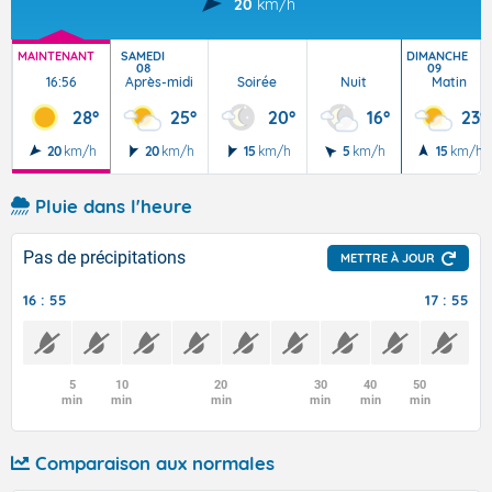
20
km/h
MAINTENANT
SAMEDI
DIMANCHE
08
09
16:56
Après-midi
Soirée
Nuit
Matin
28°
25°
20°
16°
23°
20
km/h
20
km/h
15
km/h
5
km/h
15
km/h
Pluie dans l'heure
Pas de précipitations
METTRE À JOUR
16 : 55
17 : 55
5
10
20
30
40
50
min
min
min
min
min
min
Comparaison aux normales