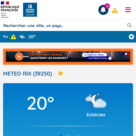
4
20°
Rix
Prévisions
TOUS LES RÉSULTATS
METEO RIX (39250)
Articles
20°
Eclaircies