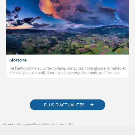
Glossaire
De l’anticyclone au vortex polaire, consultez notre glossaire météo et
climat. Non exhaustif, il est mis à jour régulièrement, au fil de nos
publications. Vous y trouverez également des liens utiles vers nos
contenus pédagogiques concernant les phénomènes
météorologiques et des informations scientifiques sur le
changement climatique.
PLUS D'ACTUALITÉS
Accueil
Bourgogne-Franche-Comté
Jura
Rix