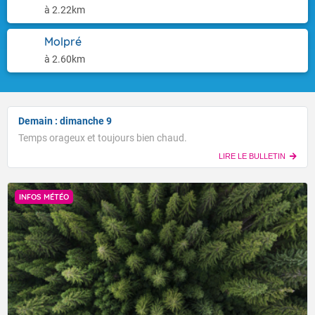
à 2.22km
Molpré
à 2.60km
Demain : dimanche 9
Temps orageux et toujours bien chaud.
LIRE LE BULLETIN
INFOS MÉTÉO