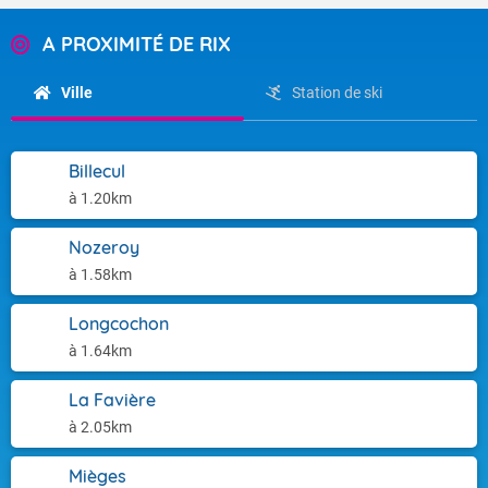
A PROXIMITÉ DE RIX
Ville
Station de ski
Billecul
à 1.20km
Nozeroy
à 1.58km
Longcochon
à 1.64km
La Favière
à 2.05km
Mièges