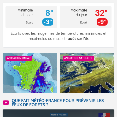
Minimale
Maximale
8°
32°
du jour
du jour
3°
9°
Ecart
Ecart
Écarts avec les moyennes de températures minimales et
maximales du mois de
août
sur
Rix
ANIMATION RADAR
ANIMATION SATELLITE
QUE FAIT MÉTÉO-FRANCE POUR PRÉVENIR LES
FEUX DE FORÊTS ?