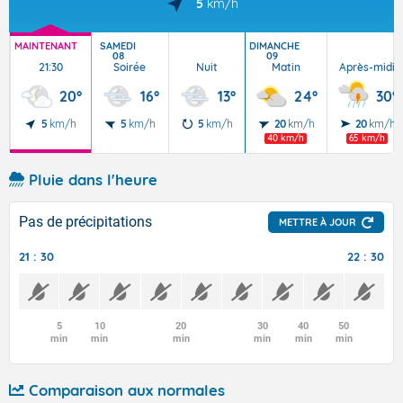
5
km/h
MAINTENANT
SAMEDI
DIMANCHE
08
09
21:30
Soirée
Nuit
Matin
Après-midi
20°
16°
13°
24°
30°
5
km/h
5
km/h
5
km/h
20
km/h
20
km/h
40 km/h
65 km/h
Pluie dans l'heure
Pas de précipitations
METTRE À JOUR
21 : 30
22 : 30
5
10
20
30
40
50
min
min
min
min
min
min
Comparaison aux normales