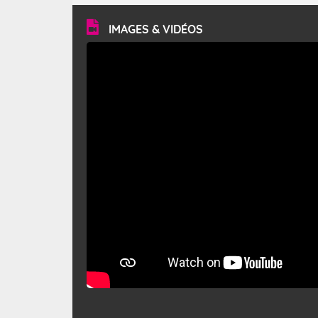
vitesse moyenne de 50 km/h et atteindre 80 à 100 km/h
en rafales, parfois davantage. Il parcourt la basse vallée
du Rhône et la Provence et envahit le littoral
IMAGES & VIDÉOS
méditerranéen à partir de la Camargue.