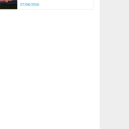
07/08/2026
rée
Nuit
25°
19°
km/h
5
km/h