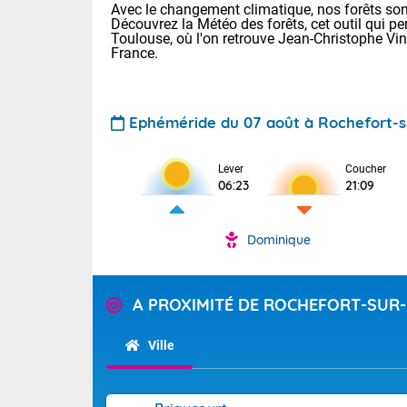
Avec le changement climatique, nos forêts sont
Découvrez la Météo des forêts, cet outil qui pe
Toulouse, où l'on retrouve Jean-Christophe Vi
France.
Ephéméride du 07 août à Rochefort-s
Lever
Coucher
Voici les tem
06:23
21:09
31 Lyon : 35 
: 32 Nancy : 
32 Lille : 28 
Dominique
TENDANCE P
Demain : sam
Pour la sema
A PROXIMITÉ DE ROCHEFORT-SUR
Très chaud
Au niveau du 
En matinée, le
températures 
Ville
Le soleil domi
Tendance des
donnent quel
2026 :
sur les Pyrén