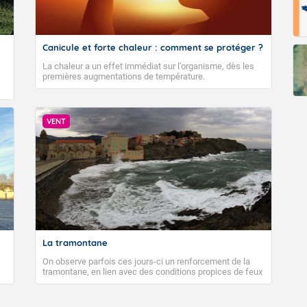
Canicule et forte chaleur : comment se protéger ?
La chaleur a un effet immédiat sur l’organisme, dès les
premières augmentations de température.
VENT
La tramontane
On observe parfois ces jours-ci un renforcement de la
tramontane, en lien avec des conditions propices de feux
de forêt. Mais qu'est-ce que la tramontane ? Quelles sont
ses caractéristiques ? La tramontane est un vent
turbulent soufflant de secteur nord-ouest à nord, ou ouest