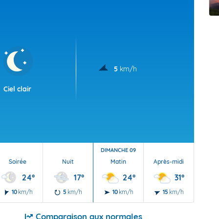
t Futuna
oid
5
km/h
Ciel clair
DIMANCHE 09
Soirée
Nuit
Matin
Après-midi
Soi
24°
17°
24°
31°
10
km/h
5
km/h
10
km/h
15
km/h
10
Comparaison aux normales