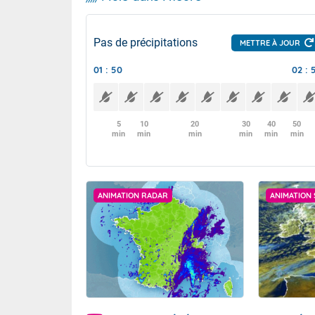
Pas de précipitations
METTRE À JOUR
01 : 50
02 : 
5
10
20
30
40
50
min
min
min
min
min
min
ANIMATION RADAR
ANIMATION 