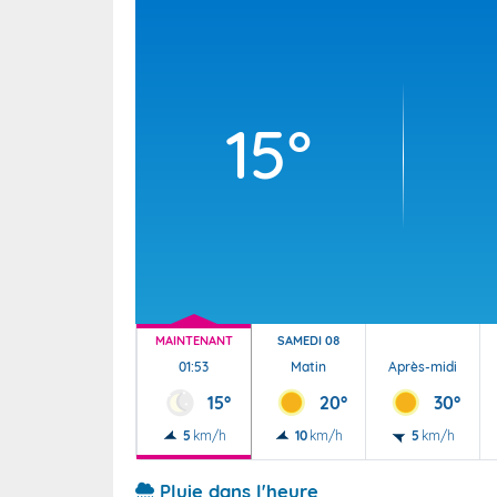
Wallis e
Grand fr
15°
MAINTENANT
SAMEDI 08
01:53
Matin
Après-midi
15°
20°
30°
5
km/h
10
km/h
5
km/h
Pluie dans l'heure