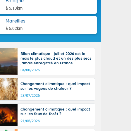
Bologne
orages
aison.
ne, le Poitou-
à 5.13km
 de 8 à 13
re 26 sur le
Mareilles
 nouveau
à 6.02km
 dans le sud-
Bilan climatique : juillet 2026 est le
mois le plus chaud et un des plus secs
jamais enregistré en France
04/08/2026
Changement climatique : quel impact
sur les vagues de chaleur ?
28/07/2026
Changement climatique : quel impact
sur les feux de forêt ?
21/05/2026