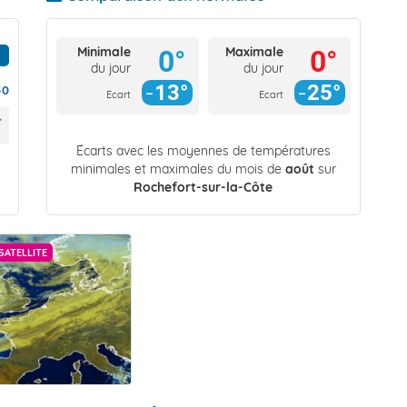
Minimale
Maximale
0°
0°
du jour
du jour
13°
25°
50
Ecart
Ecart
Écarts avec les moyennes de températures
minimales et maximales du mois de
août
sur
Rochefort-sur-la-Côte
SATELLITE