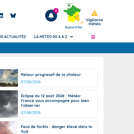
4
Vigilance
météo
Aujourd'hui
OS ACTUALITÉS
LA MÉTÉO DE A À Z
Articles
ngers
Retour progressif de la chaleur
Phénomènes dangereux de J+2 à J+7
07/08/2026
civile
Avertissement pluies intenses à l'échelle
des communes (Apic)
és
Éclipse du 12 août 2026 : Météo-
Bulletins Marine
France vous accompagne pour bien
l'observer
ateur de
Bulletins d'estimation du risque
d'avalanche
07/08/2026
-pompier
Météo des forêts
Feux de forêts : danger élevé dans le
Vigicrues
Sud