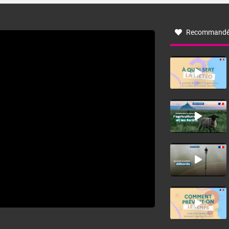
à nord-ouest, dans un secteur qui part du Roussillon à la
vallée de l’Aude et à l’ouest de l’Hérault. L’étymologie de
ce vent vient du latin trasmontanus, signifiant au-delà des
monts, en allusion aux régions montagneuses d’où
Recommandé
provient ce vent.