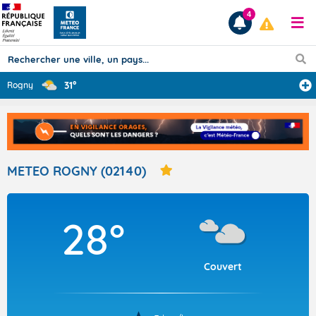
4
31°
Rogny
Prévisions
TOUS LES RÉSULTATS
METEO ROGNY (02140)
Articles
28°
Couvert