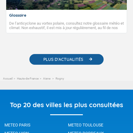
Glossaire
De l’anticyclone au vortex polaire, consultez notre glossaire météo et
climat. Non exhaustif, il est mis à jour régulièrement, au fil de nos
publications. Vous y trouverez également des liens utiles vers nos
contenus pédagogiques concernant les phénomènes
météorologiques et des informations scientifiques sur le
changement climatique.
PLUS D'ACTUALITÉS
Accueil
Hauts-de-France
Aisne
Rogny
Top 20 des villes les plus consultées
METEO PARIS
METEO TOULOUSE