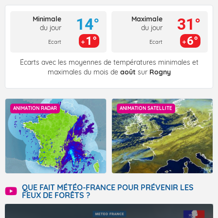
Minimale
Maximale
14°
31°
du jour
du jour
1°
6°
Ecart
Ecart
Écarts avec les moyennes de températures minimales et
maximales du mois de
août
sur
Rogny
ANIMATION RADAR
ANIMATION SATELLITE
QUE FAIT MÉTÉO-FRANCE POUR PRÉVENIR LES
FEUX DE FORÊTS ?