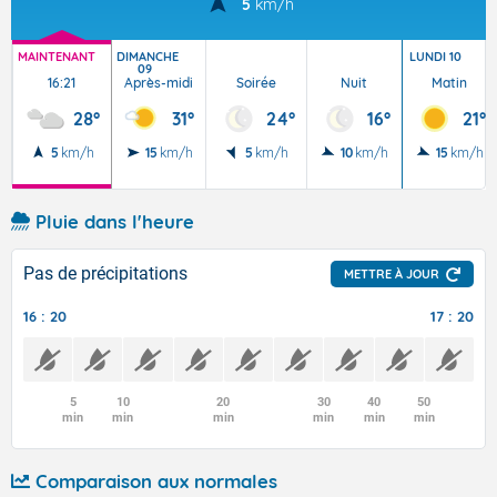
5
km/h
MAINTENANT
DIMANCHE
LUNDI 10
09
16:21
Après-midi
Soirée
Nuit
Matin
28°
31°
24°
16°
21°
5
km/h
15
km/h
5
km/h
10
km/h
15
km/h
Pluie dans l'heure
Pas de précipitations
METTRE À JOUR
16 : 20
17 : 20
5
10
20
30
40
50
min
min
min
min
min
min
Comparaison aux normales