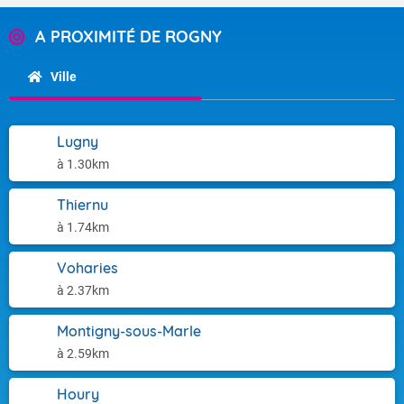
A PROXIMITÉ DE ROGNY
Ville
Lugny
à 1.30km
Thiernu
à 1.74km
Voharies
à 2.37km
Montigny-sous-Marle
à 2.59km
Houry