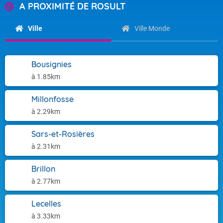
A PROXIMITÉ DE ROSULT
Ville
Ville Monde
Bousignies
à 1.85km
Millonfosse
à 2.29km
Sars-et-Rosières
à 2.31km
Brillon
à 2.77km
Lecelles
à 3.33km