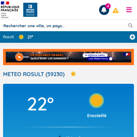
4
21°
Rosult
Prévisions
TOUS LES RÉSULTATS
METEO ROSULT (59230)
Articles
22°
Ensoleillé