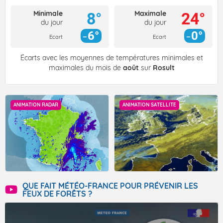
Minimale
Maximale
8°
24°
du jour
du jour
6°
0°
Ecart
Ecart
Écarts avec les moyennes de températures minimales et
maximales du mois de
août
sur
Rosult
ANIMATION RADAR
ANIMATION SATELLITE
QUE FAIT MÉTÉO-FRANCE POUR PRÉVENIR LES
FEUX DE FORÊTS ?