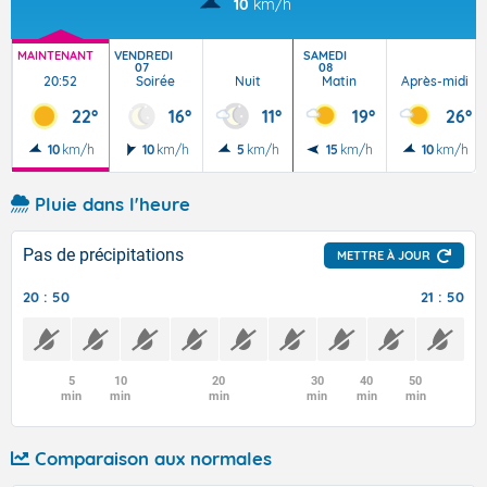
10
km/h
MAINTENANT
VENDREDI
SAMEDI
07
08
20:52
Soirée
Nuit
Matin
Après-midi
22°
16°
11°
19°
26°
10
km/h
10
km/h
5
km/h
15
km/h
10
km/h
Pluie dans l'heure
Pas de précipitations
METTRE À JOUR
20 : 50
21 : 50
5
10
20
30
40
50
min
min
min
min
min
min
Comparaison aux normales