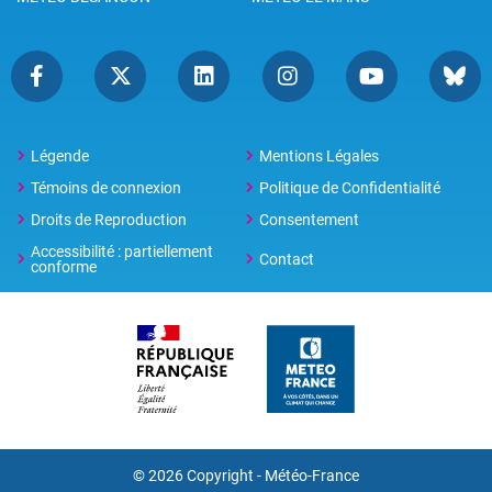
Légende
Mentions Légales
Témoins de connexion
Politique de Confidentialité
Droits de Reproduction
Consentement
Accessibilité : partiellement
Contact
conforme
© 2026 Copyright -
Météo-France