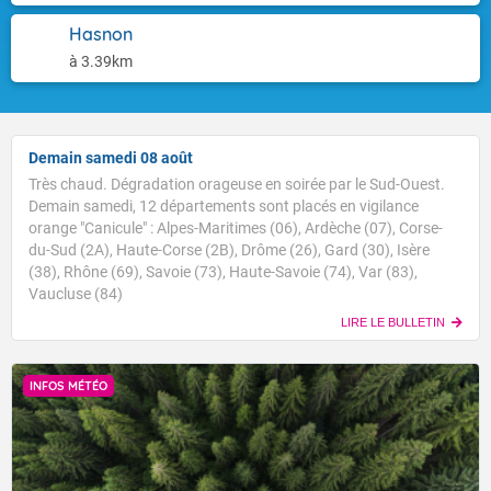
Hasnon
à 3.39km
Demain samedi 08 août
Très chaud. Dégradation orageuse en soirée par le Sud-Ouest.
Demain samedi, 12 départements sont placés en vigilance
orange "Canicule" : Alpes-Maritimes (06), Ardèche (07), Corse-
du-Sud (2A), Haute-Corse (2B), Drôme (26), Gard (30), Isère
(38), Rhône (69), Savoie (73), Haute-Savoie (74), Var (83),
Vaucluse (84)
LIRE LE BULLETIN
INFOS MÉTÉO