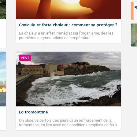
Canicule et forte chaleur : comment se protéger ?
La chaleur a un effet immédiat sur l’organisme, dès les
premières augmentations de température.
VENT
La tramontane
On observe parfois ces jours-ci un renforcement de la
tramontane, en lien avec des conditions propices de feux
de forêt. Mais qu'est-ce que la tramontane ? Quelles sont
ses caractéristiques ? La tramontane est un vent