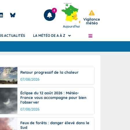
4
Vigilance
météo
Aujourd'hui
OS ACTUALITÉS
LA MÉTÉO DE A À Z
Articles
ngers
Retour progressif de la chaleur
Phénomènes dangereux de J+2 à J+7
07/08/2026
civile
Avertissement pluies intenses à l'échelle
des communes (Apic)
és
Éclipse du 12 août 2026 : Météo-
Bulletins Marine
France vous accompagne pour bien
l'observer
ateur de
Bulletins d'estimation du risque
d'avalanche
07/08/2026
-pompier
Météo des forêts
Feux de forêts : danger élevé dans le
Vigicrues
Sud