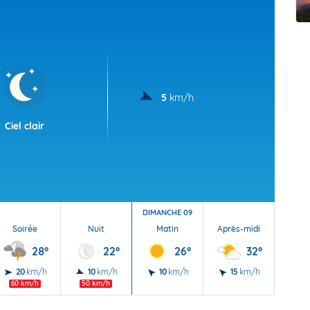
t Futuna
oid
5
km/h
Ciel clair
DIMANCHE 09
Soirée
Nuit
Matin
Après-midi
Soi
28°
22°
26°
32°
20
km/h
10
km/h
10
km/h
15
km/h
10
60 km/h
50 km/h