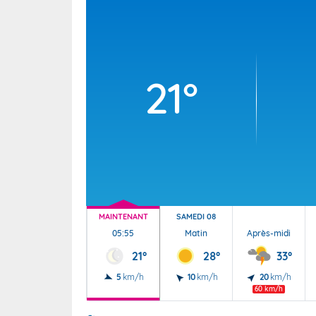
Wallis e
Grand fr
21°
MAINTENANT
SAMEDI 08
05:55
Matin
Après-midi
21°
28°
33°
5
km/h
10
km/h
20
km/h
60 km/h