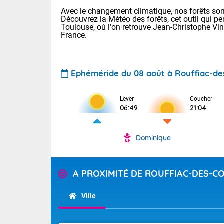
Avec le changement climatique, nos forêts sont
Découvrez la Météo des forêts, cet outil qui pe
Toulouse, où l'on retrouve Jean-Christophe Vi
France.
Ephéméride du 08 août à Rouffiac-de
Voici les tem
Lever
Coucher
31 Lyon : 35 
06:49
21:04
: 32 Nancy : 
31 Lille : 28 
Dominique
Aujourd'hui 
TENDANCE P
Très chaud
Pour la sema
A PROXIMITÉ DE ROUFFIAC-DES-C
En matinée, le
Au niveau du 
températures 
aux Hauts-de-F
Ville
Corse. L'aprè
Tendance des
Pyrénées, la
2026 :
Les orages py