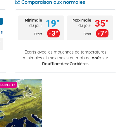
Comparaison aux normales
Minimale
Maximale
19°
35°
du jour
du jour
3°
7°
55
Ecart
Ecart
Écarts avec les moyennes de températures
minimales et maximales du mois de
août
sur
Rouffiac-des-Corbières
SATELLITE