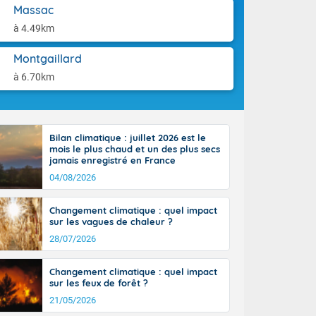
aison.
Massac
r l'Occitanie
e puis
à 4.49km
région Midi-
tié nord du
Montgaillard
rranéen. Les
à 6.70km
-totalité du
et même
Bilan climatique : juillet 2026 est le
mois le plus chaud et un des plus secs
jamais enregistré en France
04/08/2026
Changement climatique : quel impact
sur les vagues de chaleur ?
28/07/2026
Changement climatique : quel impact
sur les feux de forêt ?
21/05/2026