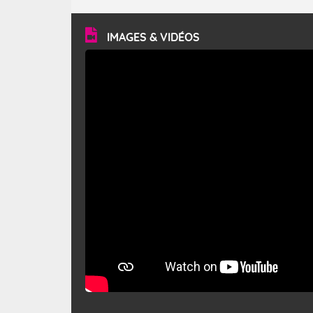
turbulent et généralement sec, pouvant souffler à une
vitesse moyenne de 50 km/h et atteindre 80 à 100 km/h
en rafales, parfois davantage. Il parcourt la basse vallée
du Rhône et la Provence et envahit le littoral
IMAGES & VIDÉOS
méditerranéen à partir de la Camargue.