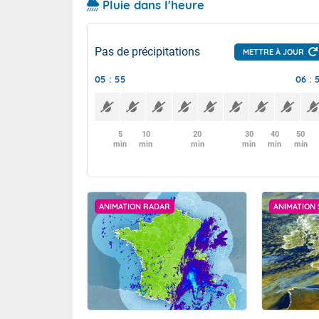
Pluie dans l'heure
Pas de précipitations
METTRE À JOUR
05 : 55
06 : 
5
10
20
30
40
50
min
min
min
min
min
min
ANIMATION RADAR
ANIMATION 