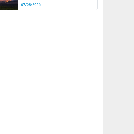
07/08/2026
rée
Nuit
26°
23°
km/h
5
km/h