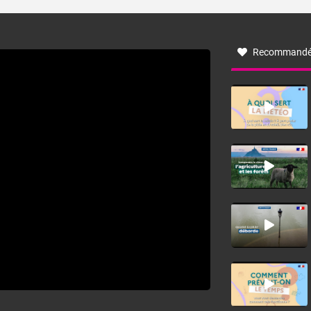
turbulent soufflant de secteur nord-ouest à nord, ou ouest
à nord-ouest, dans un secteur qui part du Roussillon à la
vallée de l’Aude et à l’ouest de l’Hérault. L’étymologie de
ce vent vient du latin trasmontanus, signifiant au-delà des
monts, en allusion aux régions montagneuses d’où
Recommandé
provient ce vent.