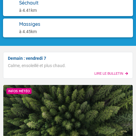
Séchault
à 4.41km
Massiges
à 4.45km
Demain : vendredi 7
Calme, ensoleillé et plus chaud.
LIRE LE BULLETIN
INFOS MÉTÉO