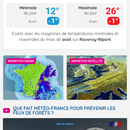
Minimale
Maximale
12°
26°
du jour
du jour
1°
1°
Ecart
Ecart
Écarts avec les moyennes de températures minimales et
maximales du mois de
août
sur
Rouvroy-Ripont
ANIMATION RADAR
ANIMATION SATELLITE
QUE FAIT MÉTÉO-FRANCE POUR PRÉVENIR LES
FEUX DE FORÊTS ?