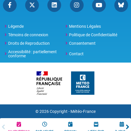
Légende
Mentions Légales
Témoins de connexion
Politique de Confidentialité
Droits de Reproduction
Consentement
Accessibilité : partiellement
Contact
conforme
© 2026 Copyright -
Météo-France