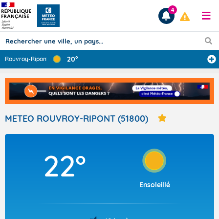
4
20°
Rouvroy-Ripont
Prévisions
TOUS LES RÉSULTATS
METEO ROUVROY-RIPONT (51800)
Articles
22°
Ensoleillé