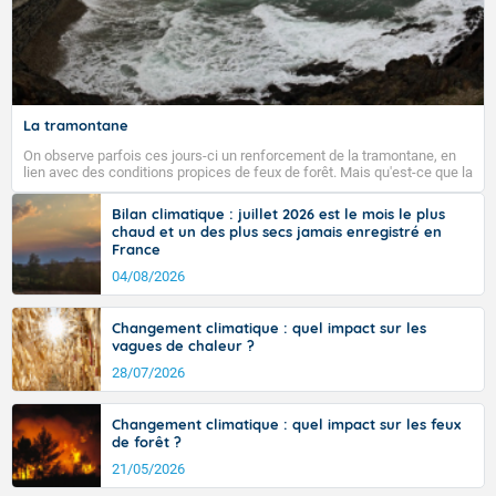
La tramontane
On observe parfois ces jours-ci un renforcement de la tramontane, en
lien avec des conditions propices de feux de forêt. Mais qu'est-ce que la
tramontane ? Quelles sont ses caractéristiques ? La tramontane est un
vent turbulent soufflant de secteur nord-ouest à nord, ou ouest à nord-
Bilan climatique : juillet 2026 est le mois le plus
ouest, dans un secteur qui part du Roussillon à la vallée de l’Aude et à
chaud et un des plus secs jamais enregistré en
l’ouest de l’Hérault. L’étymologie de ce vent vient du latin trasmontanus,
France
signifiant au-delà des monts, en allusion aux régions montagneuses
d’où provient ce vent.
04/08/2026
Changement climatique : quel impact sur les
vagues de chaleur ?
28/07/2026
Changement climatique : quel impact sur les feux
de forêt ?
21/05/2026