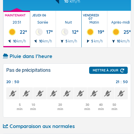
10
km/h
MAINTENANT
JEUDI 06
VENDREDI
07
20:51
Soirée
Nuit
Matin
Après-midi
22°
17°
12°
19°
25°
10
km/h
10
km/h
5
km/h
5
km/h
10
km/h
Pluie dans l'heure
Pas de précipitations
METTRE À JOUR
20 : 50
21 : 50
5
10
20
30
40
50
min
min
min
min
min
min
Comparaison aux normales