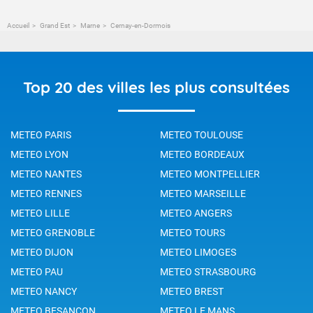
Accueil
Grand Est
Marne
Cernay-en-Dormois
Top 20 des villes les plus consultées
METEO PARIS
METEO TOULOUSE
METEO LYON
METEO BORDEAUX
METEO NANTES
METEO MONTPELLIER
METEO RENNES
METEO MARSEILLE
METEO LILLE
METEO ANGERS
METEO GRENOBLE
METEO TOURS
METEO DIJON
METEO LIMOGES
METEO PAU
METEO STRASBOURG
METEO NANCY
METEO BREST
METEO BESANCON
METEO LE MANS