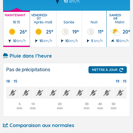
10
km/h
MAINTENANT
VENDREDI
SAMEDI
07
08
18:15
Après-midi
Soirée
Nuit
Matin
26°
25°
19°
11°
20°
10
km/h
10
km/h
10
km/h
5
km/h
10
km/h
Pluie dans l'heure
Pas de précipitations
METTRE À JOUR
18 : 15
19 : 15
5
10
20
30
40
50
min
min
min
min
min
min
Comparaison aux normales