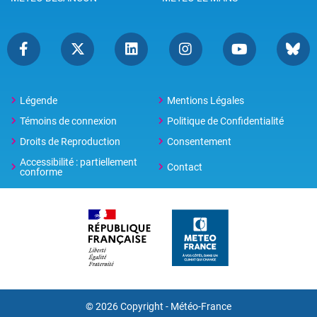
Légende
Mentions Légales
Témoins de connexion
Politique de Confidentialité
Droits de Reproduction
Consentement
Accessibilité : partiellement
Contact
conforme
© 2026 Copyright -
Météo-France