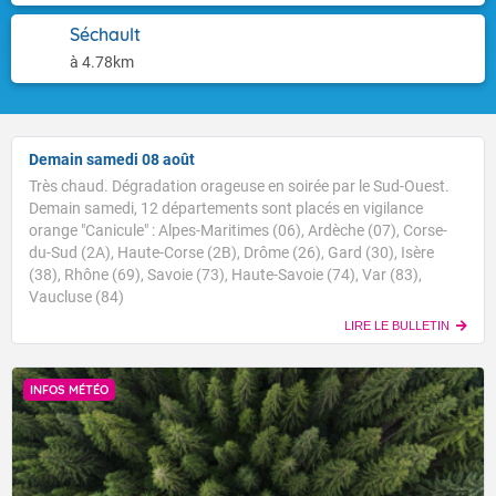
Séchault
à 4.78km
Demain samedi 08 août
Très chaud. Dégradation orageuse en soirée par le Sud-Ouest.
Demain samedi, 12 départements sont placés en vigilance
orange "Canicule" : Alpes-Maritimes (06), Ardèche (07), Corse-
du-Sud (2A), Haute-Corse (2B), Drôme (26), Gard (30), Isère
(38), Rhône (69), Savoie (73), Haute-Savoie (74), Var (83),
Vaucluse (84)
LIRE LE BULLETIN
INFOS MÉTÉO