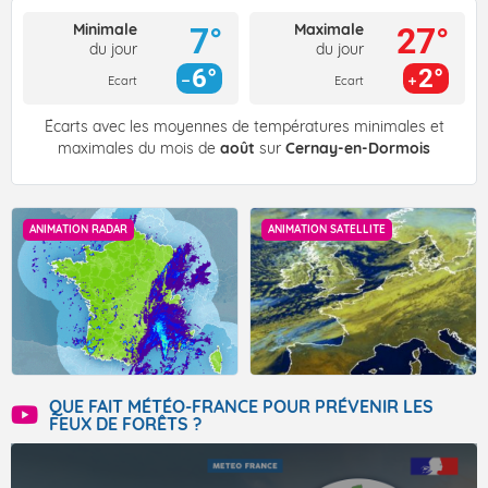
Minimale
Maximale
7°
27°
du jour
du jour
6°
2°
Ecart
Ecart
Écarts avec les moyennes de températures minimales et
maximales du mois de
août
sur
Cernay-en-Dormois
ANIMATION RADAR
ANIMATION SATELLITE
QUE FAIT MÉTÉO-FRANCE POUR PRÉVENIR LES
FEUX DE FORÊTS ?