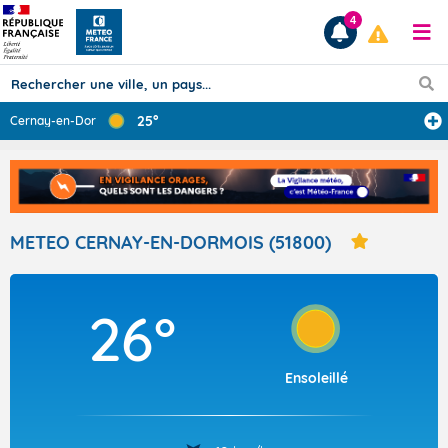
4
25°
Cernay-en-Dormo
...
Prévisions
TOUS LES RÉSULTATS
METEO CERNAY-EN-DORMOIS (51800)
Articles
26°
Ensoleillé