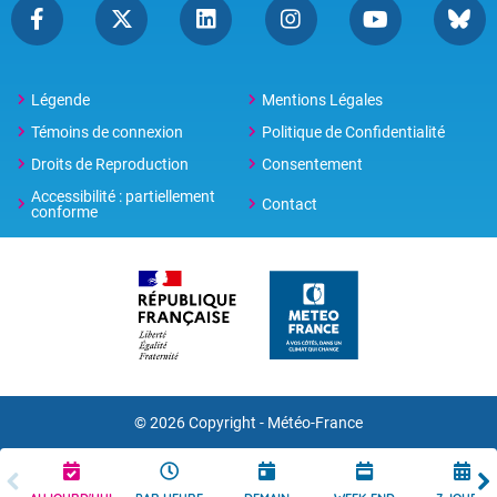
Légende
Mentions Légales
Témoins de connexion
Politique de Confidentialité
Droits de Reproduction
Consentement
Accessibilité : partiellement
Contact
conforme
© 2026 Copyright -
Météo-France