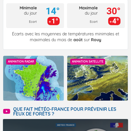
Minimale
Maximale
14°
30°
du jour
du jour
1°
4°
Ecart
Ecart
Écarts avec les moyennes de températures minimales et
maximales du mois de
août
sur
Rouy
ANIMATION RADAR
ANIMATION SATELLITE
QUE FAIT MÉTÉO-FRANCE POUR PRÉVENIR LES
FEUX DE FORÊTS ?