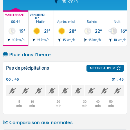
10
km/h
MAINTENANT
VENDREDI
07
00:44
Matin
Après-midi
Soirée
Nuit
19°
21°
28°
22°
16°
10
km/h
15
km/h
15
km/h
15
km/h
10
km/h
Pluie dans l'heure
Pas de précipitations
METTRE À JOUR
00 : 45
01 : 45
5
10
20
30
40
50
min
min
min
min
min
min
Comparaison aux normales