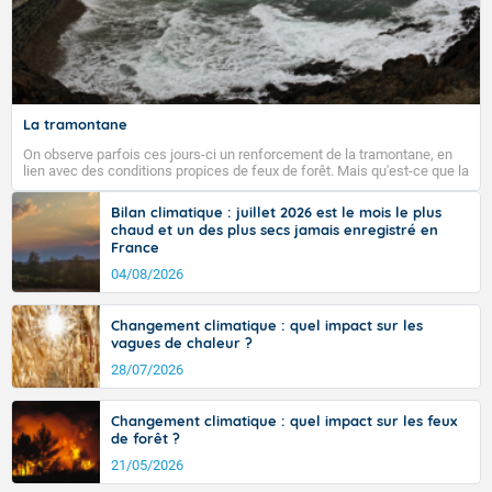
La tramontane
On observe parfois ces jours-ci un renforcement de la tramontane, en
lien avec des conditions propices de feux de forêt. Mais qu'est-ce que la
tramontane ? Quelles sont ses caractéristiques ? La tramontane est un
vent turbulent soufflant de secteur nord-ouest à nord, ou ouest à nord-
Bilan climatique : juillet 2026 est le mois le plus
ouest, dans un secteur qui part du Roussillon à la vallée de l’Aude et à
chaud et un des plus secs jamais enregistré en
l’ouest de l’Hérault. L’étymologie de ce vent vient du latin trasmontanus,
France
signifiant au-delà des monts, en allusion aux régions montagneuses
d’où provient ce vent.
04/08/2026
Changement climatique : quel impact sur les
vagues de chaleur ?
28/07/2026
Changement climatique : quel impact sur les feux
de forêt ?
21/05/2026