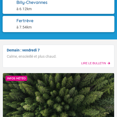
Billy-Chevannes
à 6.12km
Fertrève
à 7.54km
Demain : vendredi 7
Calme, ensoleillé et plus chaud.
LIRE LE BULLETIN
INFOS MÉTÉO