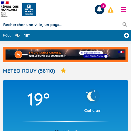
4
18°
Rouy
Prévisions
TOUS LES RÉSULTATS
METEO ROUY (58110)
Articles
19°
Ciel clair