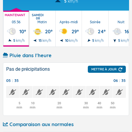
5
km/h
MAINTENANT
SAMEDI
08
05:36
Matin
Après-midi
Soirée
Nuit
10°
20°
29°
24°
16°
5
km/h
15
km/h
10
km/h
5
km/h
5
km/h
Pluie dans l'heure
Pas de précipitations
METTRE À JOUR
05 : 35
06 : 35
5
10
20
30
40
50
min
min
min
min
min
min
Comparaison aux normales