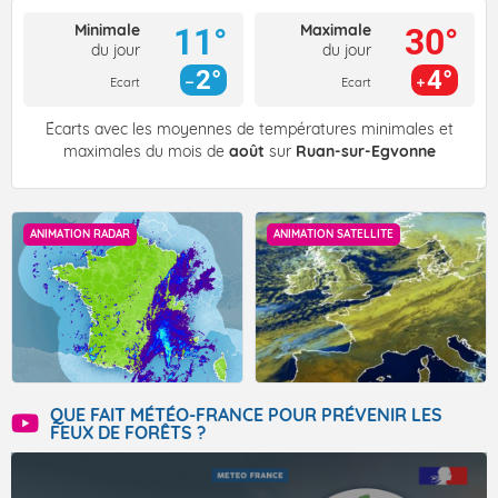
Minimale
Maximale
11°
30°
du jour
du jour
2°
4°
Ecart
Ecart
Écarts avec les moyennes de températures minimales et
maximales du mois de
août
sur
Ruan-sur-Egvonne
ANIMATION RADAR
ANIMATION SATELLITE
QUE FAIT MÉTÉO-FRANCE POUR PRÉVENIR LES
FEUX DE FORÊTS ?