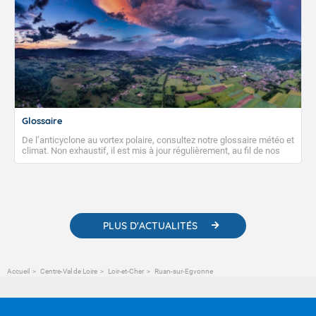
Glossaire
De l’anticyclone au vortex polaire, consultez notre glossaire météo et
climat. Non exhaustif, il est mis à jour régulièrement, au fil de nos
publications. Vous y trouverez également des liens utiles vers nos
contenus pédagogiques concernant les phénomènes
météorologiques et des informations scientifiques sur le
changement climatique.
PLUS D'ACTUALITÉS
Accueil
Centre-Val de Loire
Loir-et-Cher
Ruan-sur-Egvonne