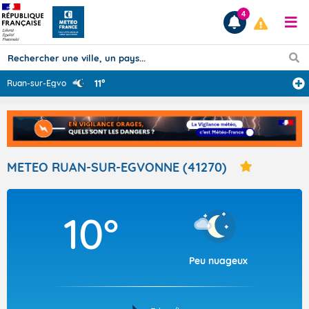
4
11°
Ruan-sur-Egvonn
...
Prévisions
TOUS LES RÉSULTATS
METEO RUAN-SUR-EGVONNE (41270)
Articles
10°
Peu nuageux