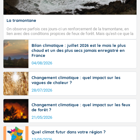
Fermer
La tramontane
On observe parfois ces jours-ci un renforcement de la tramontane, en
lien avec des conditions propices de feux de forêt. Mais qu'est-ce que la
tramontane ? Quelles sont ses caractéristiques ? La tramontane est un
vent turbulent soufflant de secteur nord-ouest à nord, ou ouest à nord-
Bilan climatique : juillet 2026 est le mois le plus
ouest, dans un secteur qui part du Roussillon à la vallée de l’Aude et à
chaud et un des plus secs jamais enregistré en
l’ouest de l’Hérault. L’étymologie de ce vent vient du latin trasmontanus,
France
signifiant au-delà des monts, en allusion aux régions montagneuses
d’où provient ce vent.
04/08/2026
Changement climatique : quel impact sur les
vagues de chaleur ?
28/07/2026
Changement climatique : quel impact sur les feux
de forêt ?
21/05/2026
Quel climat futur dans votre région ?
13/05/2026