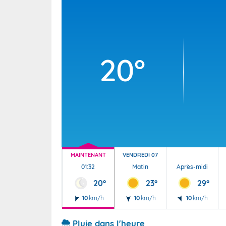
Wallis e
Grand fr
20°
MAINTENANT
VENDREDI 07
01:32
Matin
Après-midi
20°
23°
29°
10
km/h
10
km/h
10
km/h
Pluie dans l'heure