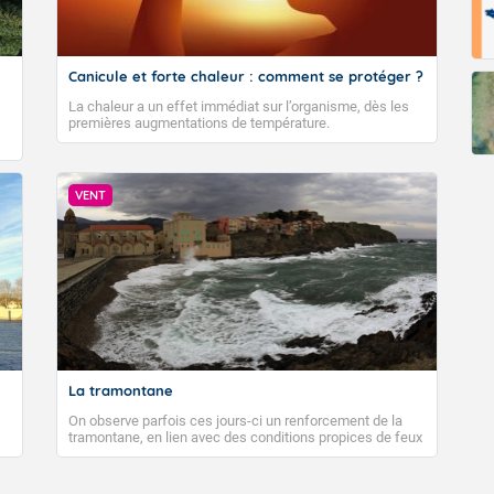
Canicule et forte chaleur : comment se protéger ?
La chaleur a un effet immédiat sur l’organisme, dès les
premières augmentations de température.
VENT
La tramontane
On observe parfois ces jours-ci un renforcement de la
tramontane, en lien avec des conditions propices de feux
de forêt. Mais qu'est-ce que la tramontane ? Quelles sont
ses caractéristiques ? La tramontane est un vent
turbulent soufflant de secteur nord-ouest à nord, ou ouest