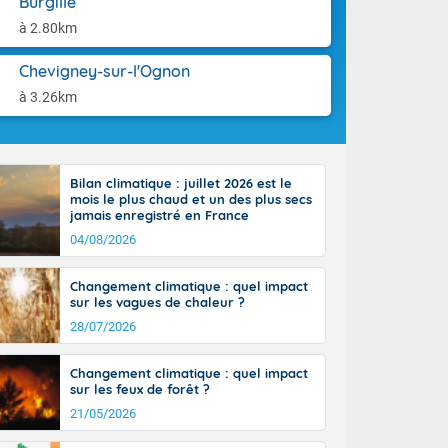
Burgille
ttoral l'après-
aison.
n général, 14
à 2.80km
r
sse, il fait
Chevigney-sur-l'Ognon
ouvent 30 à 35
à 3.26km
Bilan climatique : juillet 2026 est le
mois le plus chaud et un des plus secs
jamais enregistré en France
04/08/2026
Changement climatique : quel impact
sur les vagues de chaleur ?
28/07/2026
Changement climatique : quel impact
sur les feux de forêt ?
21/05/2026