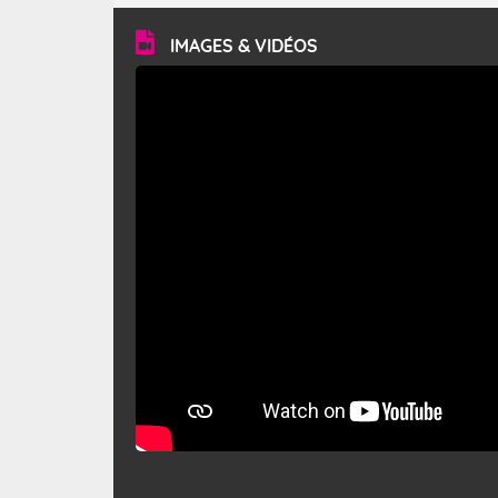
vitesse moyenne de 50 km/h et atteindre 80 à 100 km/h
en rafales, parfois davantage. Il parcourt la basse vallée
du Rhône et la Provence et envahit le littoral
IMAGES & VIDÉOS
méditerranéen à partir de la Camargue.