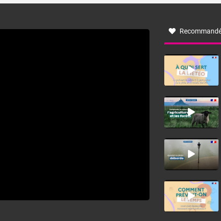
à nord-ouest, dans un secteur qui part du Roussillon à la
vallée de l’Aude et à l’ouest de l’Hérault. L’étymologie de
ce vent vient du latin trasmontanus, signifiant au-delà des
monts, en allusion aux régions montagneuses d’où
Recommandé
provient ce vent.