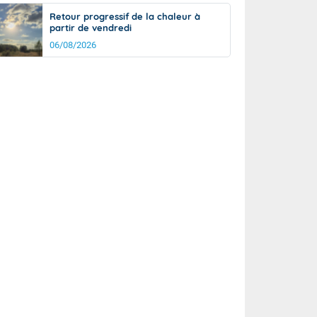
Retour progressif de la chaleur à
partir de vendredi
06/08/2026
rée
Nuit
25°
18°
km/h
5
km/h