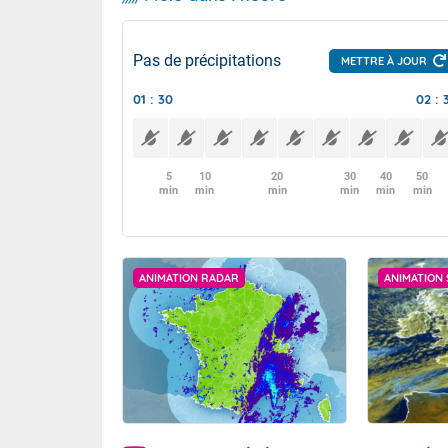
Pas de précipitations
METTRE À JOUR
01 : 30
02 : 
5
10
20
30
40
50
min
min
min
min
min
min
ANIMATION RADAR
ANIMATION 