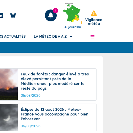
4
Vigilance
météo
Aujourd'hui
OS ACTUALITÉS
LA MÉTÉO DE A À Z
Articles
ngers
Feux de forêts : danger élevé à très
Phénomènes dangereux de J+2 à J+7
élevé persistant près de la
civile
Méditerranée, plus modéré sur le
Avertissement pluies intenses à l'échelle
reste du pays
des communes (Apic)
és
06/08/2026
Bulletins Marine
ateur de
Bulletins d'estimation du risque
Éclipse du 12 août 2026 : Météo-
d'avalanche
France vous accompagne pour bien
-pompier
l'observer
Météo des forêts
06/08/2026
Vigicrues