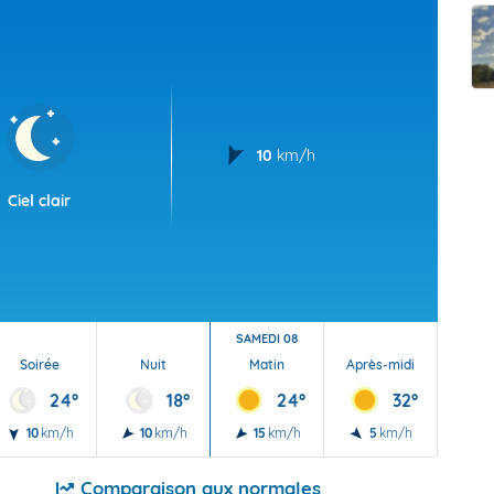
t Futuna
oid
10
km/h
Ciel clair
SAMEDI 08
Soirée
Nuit
Matin
Après-midi
Soi
24°
18°
24°
32°
10
km/h
10
km/h
15
km/h
5
km/h
5
Comparaison aux normales