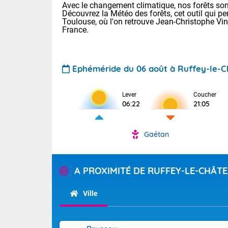
Avec le changement climatique, nos forêts sont
Découvrez la Météo des forêts, cet outil qui pe
Toulouse, où l'on retrouve Jean-Christophe Vi
France.
Ephéméride du 06 août à Ruffey-le-
Lever
Coucher
Voici les tem
06:22
21:05
28 Lyon : 31 
: 27 Nancy : 
31 Lille : 26 
Gaétan
TENDANCE P
Demain : ven
Pour la sema
A PROXIMITÉ DE RUFFEY-LE-CHÂT
Calme, enso
Cette semain
La journée s'
temps devrait 
Ville
territoire. O
Tendance des
pyrénéennes, l
2026 :
alors que la 