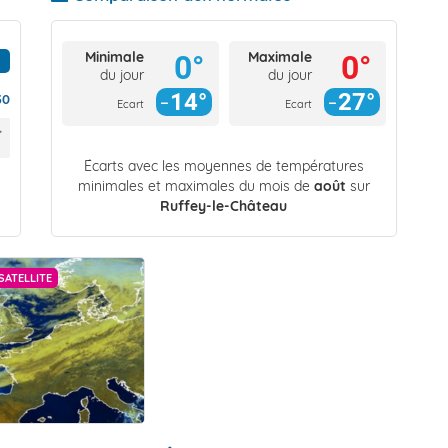
Minimale
Maximale
0°
0°
du jour
du jour
14°
27°
30
Ecart
Ecart
Écarts avec les moyennes de températures
minimales et maximales du mois de
août
sur
Ruffey-le-Château
SATELLITE