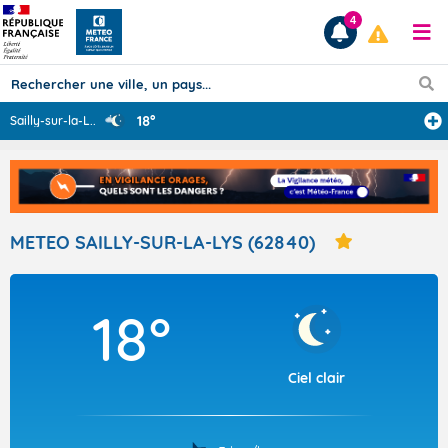
4
18°
Sailly-sur-la-L
...
Prévisions
TOUS LES RÉSULTATS
METEO SAILLY-SUR-LA-LYS (62840)
Articles
18°
Ciel clair