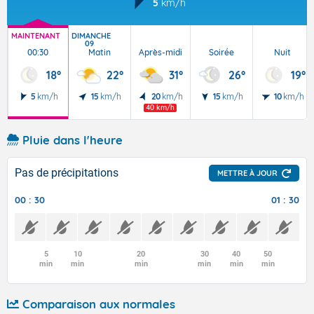
5
km/h
MAINTENANT
DIMANCHE
09
00:30
Matin
Après-midi
Soirée
Nuit
18°
22°
31°
26°
19°
5
km/h
15
km/h
20
km/h
15
km/h
10
km/h
40 km/h
Pluie dans l'heure
Pas de précipitations
METTRE À JOUR
00 : 30
01 : 30
5
10
20
30
40
50
min
min
min
min
min
min
Comparaison aux normales