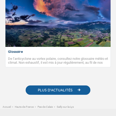
Glossaire
De l’anticyclone au vortex polaire, consultez notre glossaire météo et
climat. Non exhaustif, il est mis à jour régulièrement, au fil de nos
publications. Vous y trouverez également des liens utiles vers nos
contenus pédagogiques concernant les phénomènes
météorologiques et des informations scientifiques sur le
changement climatique.
PLUS D'ACTUALITÉS
Accueil
Hauts-de-France
Pas-de-Calais
Sailly-sur-la-Lys