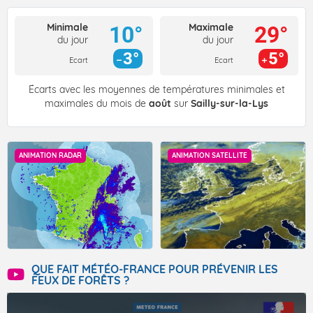
Minimale
Maximale
10°
29°
du jour
du jour
3°
5°
Ecart
Ecart
Écarts avec les moyennes de températures minimales et
maximales du mois de
août
sur
Sailly-sur-la-Lys
ANIMATION RADAR
ANIMATION SATELLITE
QUE FAIT MÉTÉO-FRANCE POUR PRÉVENIR LES
FEUX DE FORÊTS ?