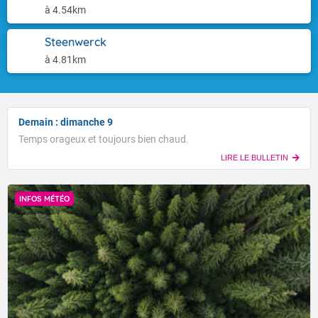
à 4.54km
Steenwerck
à 4.81km
Demain : dimanche 9
Temps orageux et toujours bien chaud.
LIRE LE BULLETIN
INFOS MÉTÉO