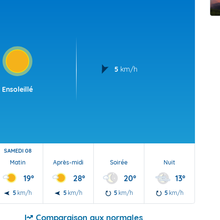
t Futuna
oid
5
km/h
Ensoleillé
SAMEDI 08
Matin
Après-midi
Soirée
Nuit
19°
28°
20°
13°
5
km/h
5
km/h
5
km/h
5
km/h
Comparaison aux normales