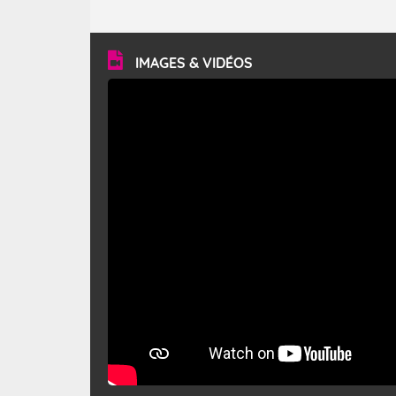
caractéristiques ? Le mistral est un vent régional,
turbulent et généralement sec, pouvant souffler à une
vitesse moyenne de 50 km/h et atteindre 80 à 100 km/h
en rafales, parfois davantage. Il parcourt la basse vallée
du Rhône et la Provence et envahit le littoral
IMAGES & VIDÉOS
méditerranéen à partir de la Camargue.