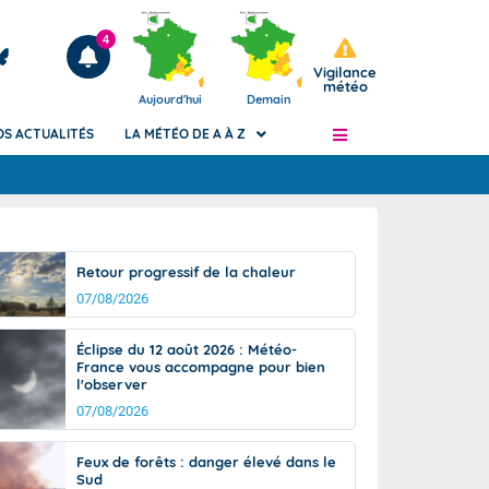
4
Vigilance
météo
Aujourd'hui
Demain
OS ACTUALITÉS
LA MÉTÉO DE A À Z
Articles
ngers
Retour progressif de la chaleur
Phénomènes dangereux de J+2 à J+7
07/08/2026
civile
Avertissement pluies intenses à l'échelle
des communes (Apic)
és
Éclipse du 12 août 2026 : Météo-
Bulletins Marine
France vous accompagne pour bien
l'observer
ateur de
Bulletins d'estimation du risque
d'avalanche
07/08/2026
-pompier
Météo des forêts
Feux de forêts : danger élevé dans le
Vigicrues
Sud