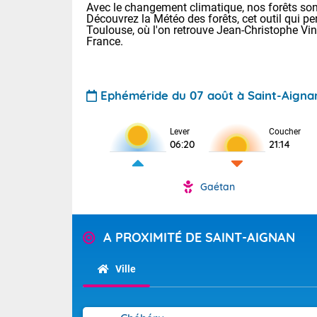
Avec le changement climatique, nos forêts sont
Découvrez la Météo des forêts, cet outil qui pe
Toulouse, où l'on retrouve Jean-Christophe Vi
France.
Ephéméride du 07 août à Saint-Aigna
Voici les tem
Lever
Coucher
06:20
21:14
22/14 Paris :
Clermont-Fd :
Limoges : 29/
Gaétan
Lille : 25/15
TENDANCE P
Demain same
Pour la sema
A PROXIMITÉ DE SAINT-AIGNAN
Très chaud
samedi, 12
Au niveau du 
températures 
Alpes-Marit
Ville
Drôme (26),
Tendance des
(74), Var (8
2026 :