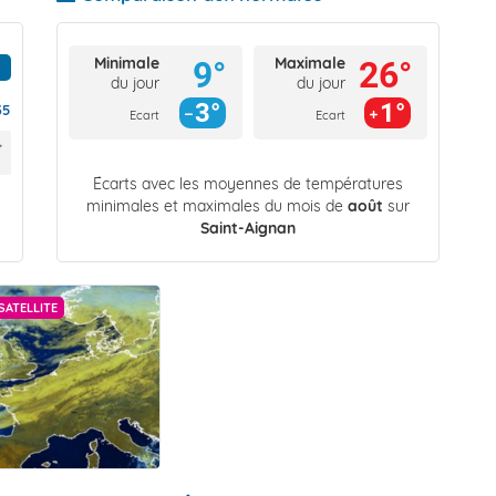
Minimale
Maximale
9°
26°
du jour
du jour
3°
1°
35
Ecart
Ecart
Écarts avec les moyennes de températures
minimales et maximales du mois de
août
sur
Saint-Aignan
SATELLITE