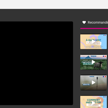
ses caractéristiques ? La tramontane est un vent
turbulent soufflant de secteur nord-ouest à nord, ou ouest
à nord-ouest, dans un secteur qui part du Roussillon à la
vallée de l’Aude et à l’ouest de l’Hérault. L’étymologie de
ce vent vient du latin trasmontanus, signifiant au-delà des
monts, en allusion aux régions montagneuses d’où
Recommandé
provient ce vent.