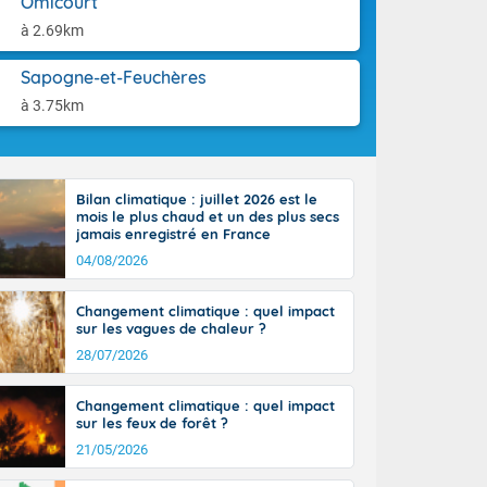
Omicourt
-France jusque
aison.
sur la Corse.
à 2.69km
des Pyrénées,
. En marge de
Sapogne-et-Feuchères
rection de la
à 3.75km
di. En soirée,
 sur
e thermomètre
squ'à 22 à 24,
Bilan climatique : juillet 2026 est le
culier, sur le
mois le plus chaud et un des plus secs
, hors côtes
jamais enregistré en France
nt 38 ou 39
04/08/2026
Changement climatique : quel impact
sur les vagues de chaleur ?
28/07/2026
Changement climatique : quel impact
sur les feux de forêt ?
21/05/2026