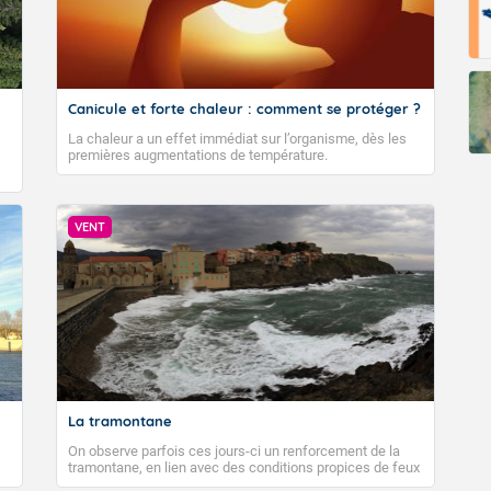
Canicule et forte chaleur : comment se protéger ?
La chaleur a un effet immédiat sur l’organisme, dès les
premières augmentations de température.
VENT
La tramontane
On observe parfois ces jours-ci un renforcement de la
tramontane, en lien avec des conditions propices de feux
de forêt. Mais qu'est-ce que la tramontane ? Quelles sont