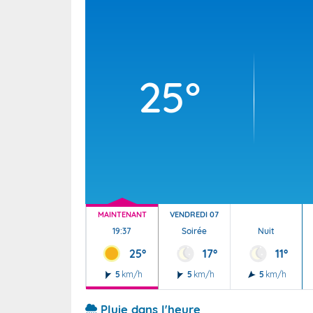
Wallis e
Grand fr
25°
MAINTENANT
VENDREDI 07
19:37
Soirée
Nuit
25°
17°
11°
5
km/h
5
km/h
5
km/h
Pluie dans l'heure