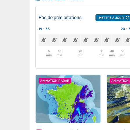
Pas de précipitations
METTRE À JOUR
19 : 35
20 : 
5
10
20
30
40
50
min
min
min
min
min
min
ANIMATION RADAR
ANIMATION 