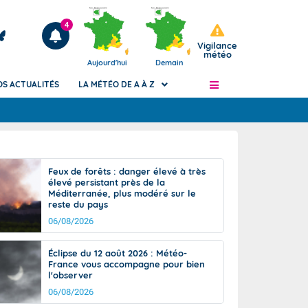
4
Vigilance
météo
Aujourd'hui
Demain
OS ACTUALITÉS
LA MÉTÉO DE A À Z
Articles
ngers
Feux de forêts : danger élevé à très
Phénomènes dangereux de J+2 à J+7
élevé persistant près de la
civile
Méditerranée, plus modéré sur le
Avertissement pluies intenses à l'échelle
reste du pays
des communes (Apic)
és
06/08/2026
Bulletins Marine
ateur de
Bulletins d'estimation du risque
Éclipse du 12 août 2026 : Météo-
d'avalanche
France vous accompagne pour bien
-pompier
l'observer
Météo des forêts
06/08/2026
Vigicrues