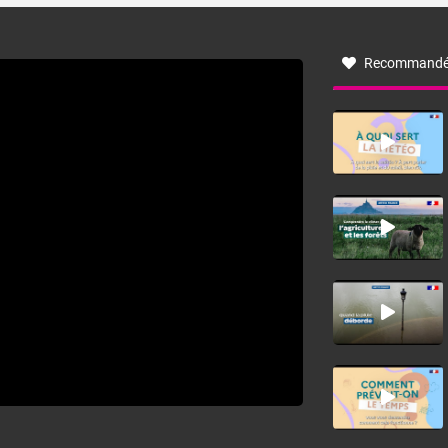
à nord-ouest, dans un secteur qui part du Roussillon à la
vallée de l’Aude et à l’ouest de l’Hérault. L’étymologie de
ce vent vient du latin trasmontanus, signifiant au-delà des
monts, en allusion aux régions montagneuses d’où
Recommandé
provient ce vent.