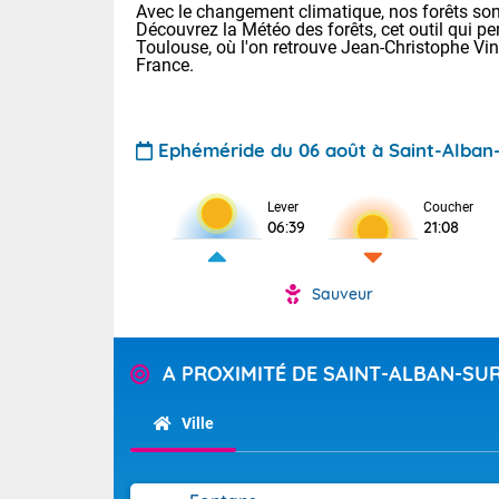
Avec le changement climatique, nos forêts sont
Découvrez la Météo des forêts, cet outil qui pe
Toulouse, où l'on retrouve Jean-Christophe Vi
France.
Ephéméride du 06 août à Saint-Alban
Lever
Coucher
Voici les tem
06:39
21:08
28 Lyon : 31 
: 27 Nancy : 
31 Lille : 26 
Sauveur
TENDANCE P
Demain : ven
Pour la sema
A PROXIMITÉ DE SAINT-ALBAN-SU
Calme, enso
Cette semain
La journée s'
temps devrait 
Ville
territoire. O
Tendance des
pyrénéennes, l
2026 :
alors que la 