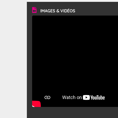
vitesse moyenne de 50 km/h et atteindre 80 à 100 km/h
en rafales, parfois davantage. Il parcourt la basse vallée
du Rhône et la Provence et envahit le littoral
IMAGES & VIDÉOS
méditerranéen à partir de la Camargue.