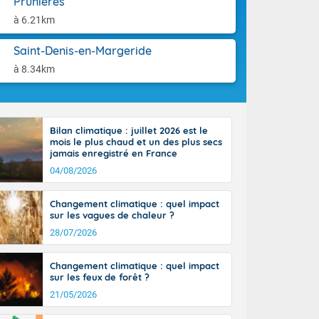
Prunières
ttoral l'après-
aison.
n général, 14
à 6.21km
r
sse, il fait
Saint-Denis-en-Margeride
ouvent 30 à 35
à 8.34km
Bilan climatique : juillet 2026 est le
mois le plus chaud et un des plus secs
jamais enregistré en France
04/08/2026
Changement climatique : quel impact
sur les vagues de chaleur ?
28/07/2026
Changement climatique : quel impact
sur les feux de forêt ?
21/05/2026