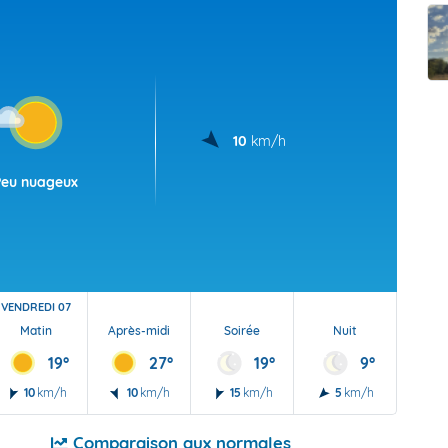
t Futuna
oid
10
km/h
Peu nuageux
VENDREDI 07
Matin
Après-midi
Soirée
Nuit
19°
27°
19°
9°
10
km/h
10
km/h
15
km/h
5
km/h
Comparaison aux normales