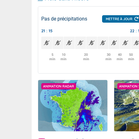
Pas de précipitations
METTRE À JOUR
21 : 15
22 : 
5
10
20
30
40
50
min
min
min
min
min
min
ANIMATION RADAR
ANIMATION 