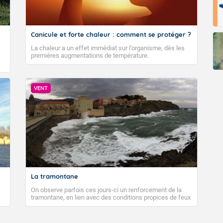
Canicule et forte chaleur : comment se protéger ?
La chaleur a un effet immédiat sur l’organisme, dès les
premières augmentations de température.
VENT
La tramontane
On observe parfois ces jours-ci un renforcement de la
tramontane, en lien avec des conditions propices de feux
de forêt. Mais qu'est-ce que la tramontane ? Quelles sont
ses caractéristiques ? La tramontane est un vent
turbulent soufflant de secteur nord-ouest à nord, ou ouest