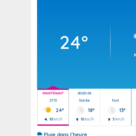
Wallis e
Grand fr
24°
MAINTENANT
JEUDI 06
21:13
Soirée
Nuit
24°
18°
13°
10
km/h
10
km/h
5
km/h
Pluie dans l'heure