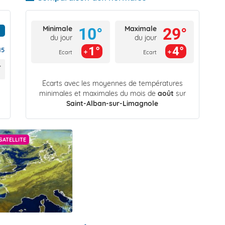
Minimale
Maximale
10°
29°
du jour
du jour
1°
4°
15
Ecart
Ecart
Écarts avec les moyennes de températures
minimales et maximales du mois de
août
sur
Saint-Alban-sur-Limagnole
SATELLITE