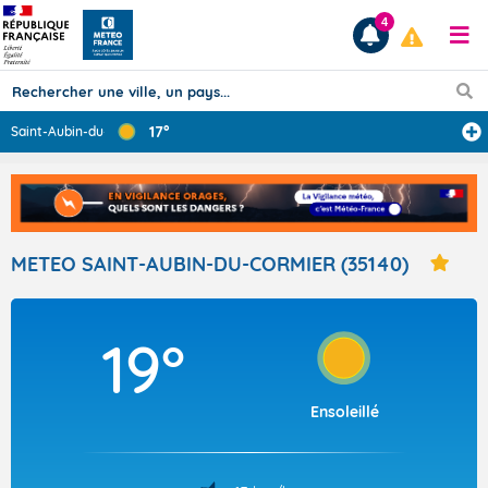
4
17°
Saint-Aubin-du-
...
Prévisions
TOUS LES RÉSULTATS
METEO SAINT-AUBIN-DU-CORMIER (35140)
Articles
19°
Ensoleillé