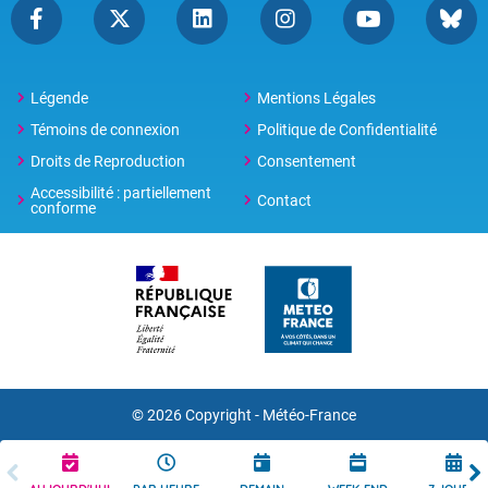
Légende
Mentions Légales
Témoins de connexion
Politique de Confidentialité
Droits de Reproduction
Consentement
Accessibilité : partiellement
Contact
conforme
© 2026 Copyright -
Météo-France