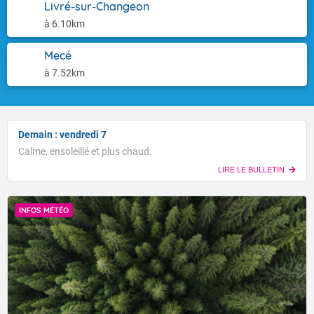
Livré-sur-Changeon
à 6.10km
Mecé
à 7.52km
Demain : vendredi 7
Calme, ensoleillé et plus chaud.
LIRE LE BULLETIN
INFOS MÉTÉO