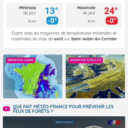
Minimale
Maximale
13°
24°
du jour
du jour
0°
0°
Ecart
Ecart
Écarts avec les moyennes de températures minimales et
maximales du mois de
août
sur
Saint-Aubin-du-Cormier
ANIMATION RADAR
ANIMATION SATELLITE
QUE FAIT MÉTÉO-FRANCE POUR PRÉVENIR LES
FEUX DE FORÊTS ?