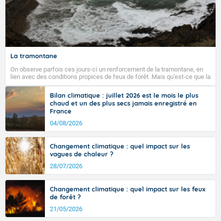
La tramontane
On observe parfois ces jours-ci un renforcement de la tramontane, en
lien avec des conditions propices de feux de forêt. Mais qu'est-ce que la
tramontane ? Quelles sont ses caractéristiques ? La tramontane est un
vent turbulent soufflant de secteur nord-ouest à nord, ou ouest à nord-
Bilan climatique : juillet 2026 est le mois le plus
ouest, dans un secteur qui part du Roussillon à la vallée de l’Aude et à
chaud et un des plus secs jamais enregistré en
l’ouest de l’Hérault. L’étymologie de ce vent vient du latin trasmontanus,
France
signifiant au-delà des monts, en allusion aux régions montagneuses
d’où provient ce vent.
04/08/2026
Changement climatique : quel impact sur les
vagues de chaleur ?
28/07/2026
Changement climatique : quel impact sur les feux
de forêt ?
21/05/2026