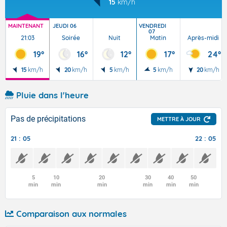
15
km/h
MAINTENANT
JEUDI 06
VENDREDI
07
21:03
Soirée
Nuit
Matin
Après-midi
19°
16°
12°
17°
24°
15
km/h
20
km/h
5
km/h
5
km/h
20
km/h
Pluie dans l'heure
Pas de précipitations
METTRE À JOUR
21 : 05
22 : 05
5
10
20
30
40
50
min
min
min
min
min
min
Comparaison aux normales