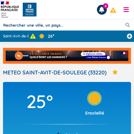
4
26°
Saint-Avit-de-S
...
Prévisions
TOUS LES RÉSULTATS
METEO SAINT-AVIT-DE-SOULEGE (33220)
Articles
25°
Ensoleillé