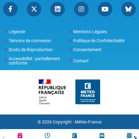
Légende
Mentions Légales
Témoins de connexion
Politique de Confidentialité
Droits de Reproduction
Consentement
Accessibilité : partiellement
Contact
conforme
© 2026 Copyright -
Météo-France