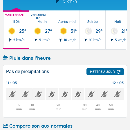
5
km/h
MAINTENANT
VENDREDI
07
11:06
Matin
Après-midi
Soirée
Nuit
25°
27°
31°
29°
21°
5
km/h
5
km/h
10
km/h
10
km/h
5
km/h
Pluie dans l'heure
Pas de précipitations
METTRE À JOUR
11 : 05
12 : 05
5
10
20
30
40
50
min
min
min
min
min
min
Comparaison aux normales