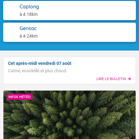
Caplong
à 4.18km
Gensac
à 4.24km
Cet après-midi vendredi 07 août
Calme, ensoleillé et plus chaud.
LIRE LE BULLETIN
INFOS MÉTÉO