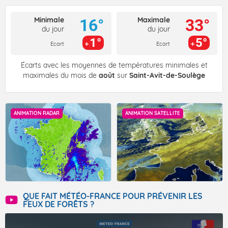
Minimale
Maximale
16°
33°
du jour
du jour
1°
5°
Ecart
Ecart
Écarts avec les moyennes de températures minimales et
maximales du mois de
août
sur
Saint-Avit-de-Soulège
ANIMATION RADAR
ANIMATION SATELLITE
QUE FAIT MÉTÉO-FRANCE POUR PRÉVENIR LES
FEUX DE FORÊTS ?