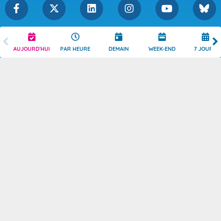
Légende
Mentions Légales
AUJOURD'HUI
PAR HEURE
DEMAIN
WEEK-END
7 JOURS
Témoins de connexion
Politique de Confidentialité
Droits de Reproduction
Consentement
Accessibilité : partiellement
Contact
conforme
© 2026 Copyright -
Météo-France