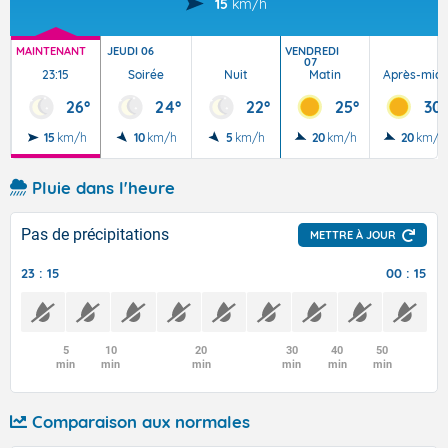
15
km/h
MAINTENANT
JEUDI 06
VENDREDI
07
23:15
Soirée
Nuit
Matin
Après-midi
26°
24°
22°
25°
30°
15
km/h
10
km/h
5
km/h
20
km/h
20
km/h
Pluie dans l'heure
Pas de précipitations
METTRE À JOUR
23 : 15
00 : 15
5
10
20
30
40
50
min
min
min
min
min
min
Comparaison aux normales