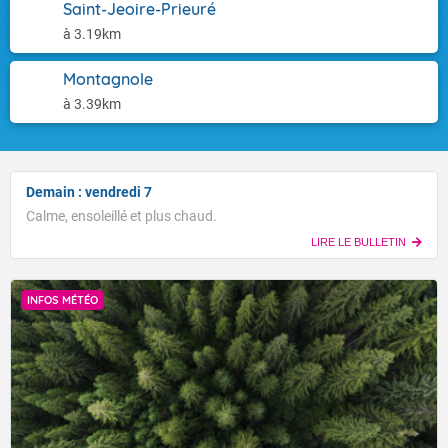
Saint-Jeoire-Prieuré
à 3.19km
Montagnole
à 3.39km
Demain : vendredi 7
Calme, ensoleillé et plus chaud.
LIRE LE BULLETIN
INFOS MÉTÉO