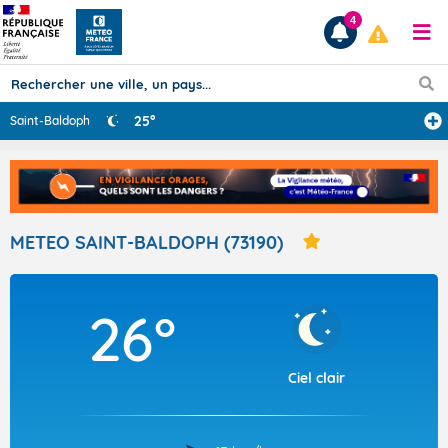
4
25°
Saint-Baldoph
Prévisions
TOUS LES RÉSULTATS
METEO SAINT-BALDOPH (73190)
Articles
26°
Ciel clair