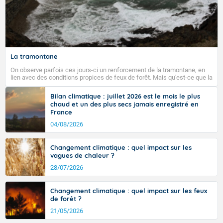
La tramontane
On observe parfois ces jours-ci un renforcement de la tramontane, en
lien avec des conditions propices de feux de forêt. Mais qu'est-ce que la
tramontane ? Quelles sont ses caractéristiques ? La tramontane est un
vent turbulent soufflant de secteur nord-ouest à nord, ou ouest à nord-
Bilan climatique : juillet 2026 est le mois le plus
ouest, dans un secteur qui part du Roussillon à la vallée de l’Aude et à
chaud et un des plus secs jamais enregistré en
l’ouest de l’Hérault. L’étymologie de ce vent vient du latin trasmontanus,
France
signifiant au-delà des monts, en allusion aux régions montagneuses
d’où provient ce vent.
04/08/2026
Changement climatique : quel impact sur les
vagues de chaleur ?
28/07/2026
Changement climatique : quel impact sur les feux
de forêt ?
21/05/2026