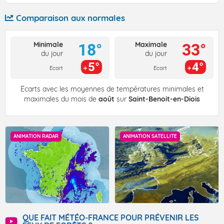
Comparaison aux normales
Minimale
Maximale
18°
33°
du jour
du jour
5°
4°
Ecart
Ecart
Écarts avec les moyennes de températures minimales et
maximales du mois de
août
sur
Saint-Benoit-en-Diois
ANIMATION RADAR
ANIMATION SATELLITE
QUE FAIT MÉTÉO-FRANCE POUR PRÉVENIR LES