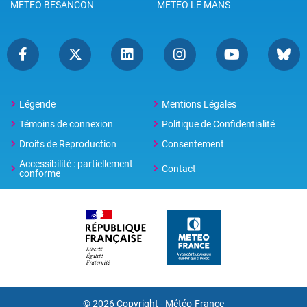
METEO BESANCON
METEO LE MANS
Légende
Mentions Légales
Témoins de connexion
Politique de Confidentialité
Droits de Reproduction
Consentement
Accessibilité : partiellement
Contact
conforme
© 2026 Copyright -
Météo-France