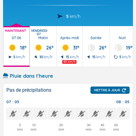
5
km/h
MAINTENANT
VENDREDI
07
07:06
Matin
Après-midi
Soirée
Nuit
18°
26°
31°
26°
19°
5
km/h
10
km/h
15
km/h
15
km/h
5
km/h
40 km/h
Pluie dans l'heure
Pas de précipitations
METTRE À JOUR
07 : 05
08 : 05
5
10
20
30
40
50
min
min
min
min
min
min