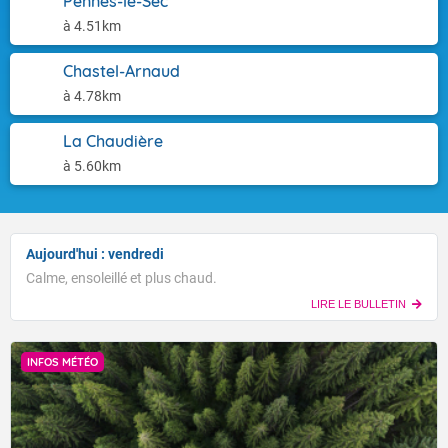
Pennes-le-Sec
à 4.51km
Chastel-Arnaud
à 4.78km
La Chaudière
à 5.60km
Aujourd'hui : vendredi
Calme, ensoleillé et plus chaud.
LIRE LE BULLETIN
INFOS MÉTÉO