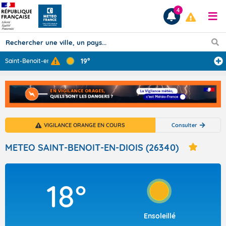
4
19°
Saint-Benoit-en
...
Prévisions
TOUS LES RÉSULTATS
VIGILANCE ORANGE EN COURS
Consulter
Articles
METEO SAINT-BENOIT-EN-DIOIS (26340)
18°
Ensoleillé