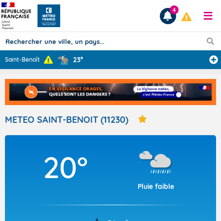
4
23°
Saint-Benoît
Prévisions
TOUS LES RÉSULTATS
METEO SAINT-BENOIT (11230)
Articles
20°
Pluie faible