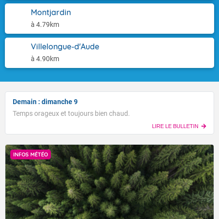
Montjardin
à 4.79km
Villelongue-d'Aude
à 4.90km
Demain : dimanche 9
Temps orageux et toujours bien chaud.
LIRE LE BULLETIN
INFOS MÉTÉO