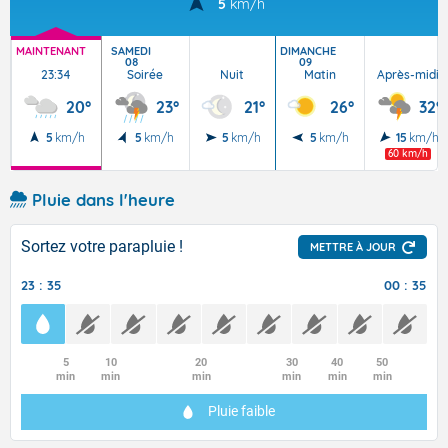
5
km/h
MAINTENANT
SAMEDI
DIMANCHE
08
09
23:34
Soirée
Nuit
Matin
Après-midi
20°
23°
21°
26°
32°
5
km/h
5
km/h
5
km/h
5
km/h
15
km/h
60 km/h
Pluie dans l'heure
Sortez votre parapluie !
METTRE À JOUR
23 : 35
00 : 35
5
10
20
30
40
50
min
min
min
min
min
min
Pluie faible