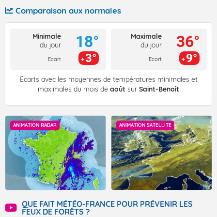
Comparaison aux normales
Minimale
Maximale
18°
36°
du jour
du jour
3°
9°
Ecart
Ecart
Écarts avec les moyennes de températures minimales et
maximales du mois de
août
sur
Saint-Benoît
ANIMATION RADAR
ANIMATION SATELLITE
QUE FAIT MÉTÉO-FRANCE POUR PRÉVENIR LES
FEUX DE FORÊTS ?