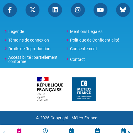
Légende
Mentions Légales
Témoins de connexion
Politique de Confidentialité
Droits de Reproduction
Consentement
Accessibilité : partiellement
Contact
conforme
© 2026 Copyright -
Météo-France