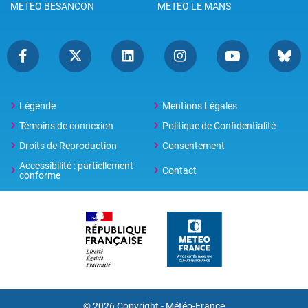
METEO BESANCON
METEO LE MANS
Légende
Mentions Légales
Témoins de connexion
Politique de Confidentialité
Droits de Reproduction
Consentement
Accessibilité : partiellement
Contact
conforme
© 2026 Copyright -
Météo-France