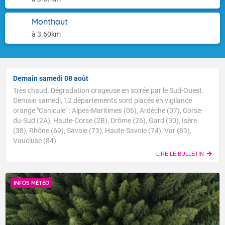
Monthaut
à 3.60km
Demain samedi 08 août
Très chaud. Dégradation orageuse en soirée par le Sud-Ouest.
Demain samedi, 12 départements sont placés en vigilance
orange "Canicule" : Alpes-Maritimes (06), Ardèche (07), Corse-
du-Sud (2A), Haute-Corse (2B), Drôme (26), Gard (30), Isère
(38), Rhône (69), Savoie (73), Haute-Savoie (74), Var (83),
Vaucluse (84)
LIRE LE BULLETIN
INFOS MÉTÉO