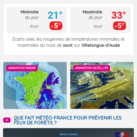
Minimale
Maximale
21°
33°
du jour
du jour
5°
5°
Ecart
Ecart
Écarts avec les moyennes de températures minimales et
maximales du mois de
août
sur
Villelongue-d'Aude
ANIMATION RADAR
ANIMATION SATELLITE
QUE FAIT MÉTÉO-FRANCE POUR PRÉVENIR LES
FEUX DE FORÊTS ?