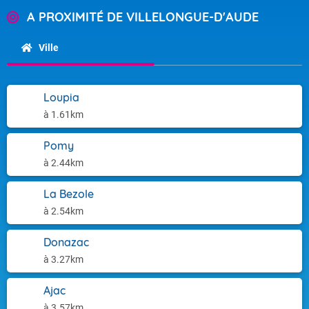
A PROXIMITÉ DE VILLELONGUE-D'AUDE
Ville
Loupia
à 1.61km
Pomy
à 2.44km
La Bezole
à 2.54km
Donazac
à 3.27km
Ajac
à 3.57km