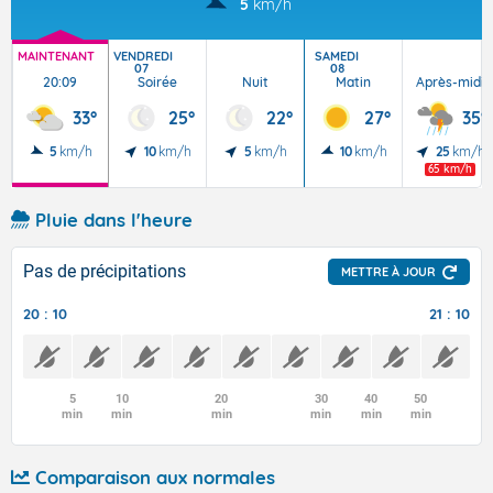
5
km/h
MAINTENANT
VENDREDI
SAMEDI
07
08
20:09
Soirée
Nuit
Matin
Après-midi
33°
25°
22°
27°
35°
5
km/h
10
km/h
5
km/h
10
km/h
25
km/h
65 km/h
Pluie dans l'heure
Pas de précipitations
METTRE À JOUR
20 : 10
21 : 10
5
10
20
30
40
50
min
min
min
min
min
min
Comparaison aux normales