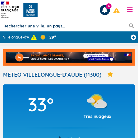
4
29°
Villelongue-d'A
...
Prévisions
TOUS LES RÉSULTATS
METEO VILLELONGUE-D'AUDE (11300)
Articles
33°
Très nuageux