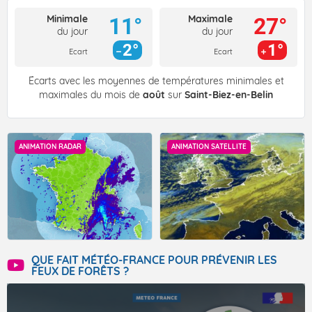
Minimale
Maximale
11°
27°
du jour
du jour
2°
1°
Ecart
Ecart
Écarts avec les moyennes de températures minimales et
maximales du mois de
août
sur
Saint-Biez-en-Belin
ANIMATION RADAR
ANIMATION SATELLITE
QUE FAIT MÉTÉO-FRANCE POUR PRÉVENIR LES
FEUX DE FORÊTS ?