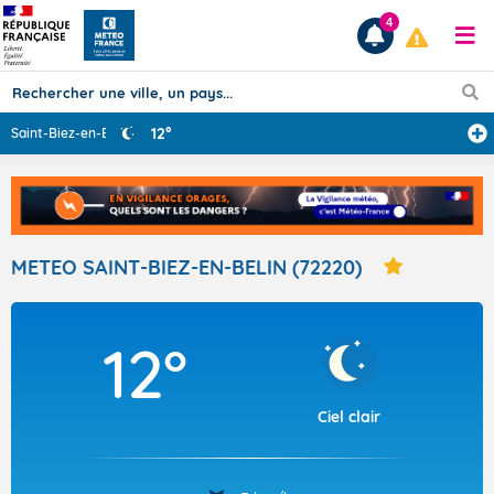
4
12°
Saint-Biez-en-B
...
Prévisions
TOUS LES RÉSULTATS
METEO SAINT-BIEZ-EN-BELIN (72220)
Articles
12°
Ciel clair