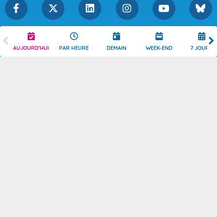
Légende
Mentions Légales
AUJOURD'HUI
PAR HEURE
DEMAIN
WEEK-END
7 JOURS
Témoins de connexion
Politique de Confidentialité
Droits de Reproduction
Consentement
Accessibilité : partiellement
Contact
conforme
© 2026 Copyright -
Météo-France