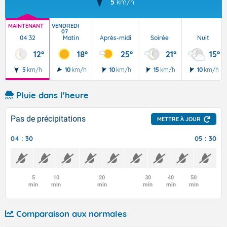
5
km/h
MAINTENANT
VENDREDI
07
04:32
Matin
Après-midi
Soirée
Nuit
12°
18°
25°
21°
15°
5
km/h
10
km/h
10
km/h
15
km/h
10
km/h
Pluie dans l'heure
Pas de précipitations
METTRE À JOUR
04 : 30
05 : 30
5
10
20
30
40
50
min
min
min
min
min
min
Comparaison aux normales