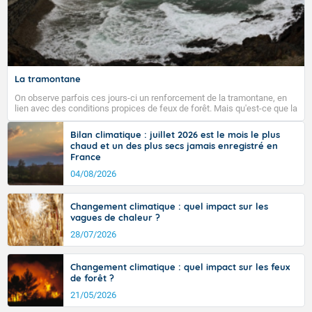
La tramontane
On observe parfois ces jours-ci un renforcement de la tramontane, en
lien avec des conditions propices de feux de forêt. Mais qu'est-ce que la
tramontane ? Quelles sont ses caractéristiques ? La tramontane est un
vent turbulent soufflant de secteur nord-ouest à nord, ou ouest à nord-
Bilan climatique : juillet 2026 est le mois le plus
ouest, dans un secteur qui part du Roussillon à la vallée de l’Aude et à
chaud et un des plus secs jamais enregistré en
l’ouest de l’Hérault. L’étymologie de ce vent vient du latin trasmontanus,
France
signifiant au-delà des monts, en allusion aux régions montagneuses
d’où provient ce vent.
04/08/2026
Changement climatique : quel impact sur les
vagues de chaleur ?
28/07/2026
Changement climatique : quel impact sur les feux
de forêt ?
21/05/2026