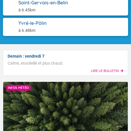
Saint-Gervais-en-Belin
à 6.45km
Yvré-le-Pôlin
à 6.48km
Demain : vendredi 7
Calme, ensoleillé et plus chaud.
LIRE LE BULLETIN
INFOS MÉTÉO