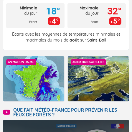
Minimale
Maximale
18°
32°
du jour
du jour
4°
5°
Ecart
Ecart
Écarts avec les moyennes de températures minimales et
maximales du mois de
août
sur
Saint-Boil
ANIMATION RADAR
ANIMATION SATELLITE
QUE FAIT MÉTÉO-FRANCE POUR PRÉVENIR LES
FEUX DE FORÊTS ?