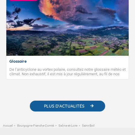
Glossaire
De l’anticyclone au vortex polaire, consultez notre glossaire météo et
climat. Non exhaustif, il est mis à jour régulièrement, au fil de nos
publications. Vous y trouverez également des liens utiles vers nos
contenus pédagogiques concernant les phénomènes
météorologiques et des informations scientifiques sur le
changement climatique.
PLUS D'ACTUALITÉS
Accueil
Bourgogne-Franche-Comté
Saône-et-Loire
Saint-Boil