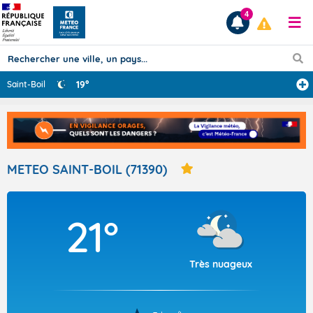
4
19°
Saint-Boil
Prévisions
TOUS LES RÉSULTATS
METEO SAINT-BOIL (71390)
Articles
21°
Très nuageux