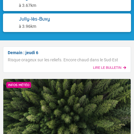
à 3.67km
Jully-lès-Buxy
à 3.96km
Demain : jeudi 6
Risque orageux sur les reliefs. Encore chaud dans le Sud-Est
LIRE LE BULLETIN
INFOS MÉTÉO