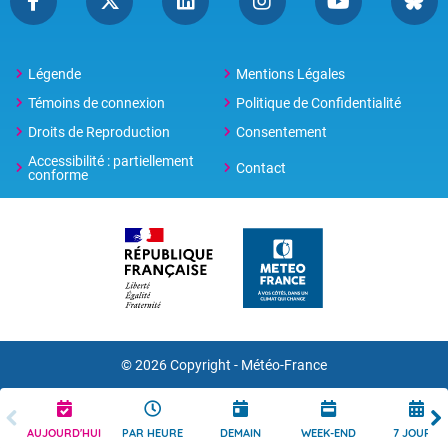
Légende
Mentions Légales
Témoins de connexion
Politique de Confidentialité
Droits de Reproduction
Consentement
Accessibilité : partiellement
Contact
conforme
© 2026 Copyright -
Météo-France
AUJOURD'HUI
PAR HEURE
DEMAIN
WEEK-END
7 JOURS