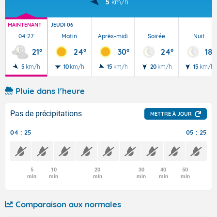
5
km/h
MAINTENANT
JEUDI 06
04:27
Matin
Après-midi
Soirée
Nuit
21°
24°
30°
24°
18°
5
km/h
10
km/h
15
km/h
20
km/h
15
km/h
Pluie dans l'heure
Pas de précipitations
METTRE À JOUR
04 : 25
05 : 25
5
10
20
30
40
50
min
min
min
min
min
min
Comparaison aux normales