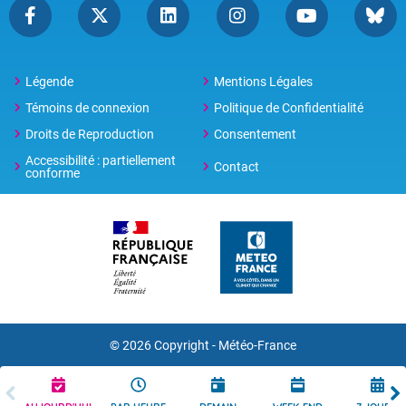
Légende
Mentions Légales
Témoins de connexion
Politique de Confidentialité
Droits de Reproduction
Consentement
Accessibilité : partiellement
Contact
conforme
© 2026 Copyright -
Météo-France