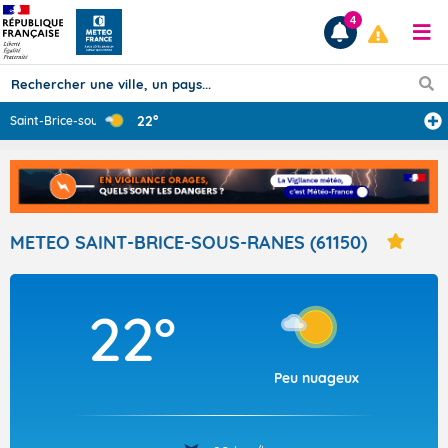
4
22°
Saint-Brice-sou
...
Prévisions
TOUS LES RÉSULTATS
METEO SAINT-BRICE-SOUS-RANES (61150)
Articles
22°
Peu nuageux