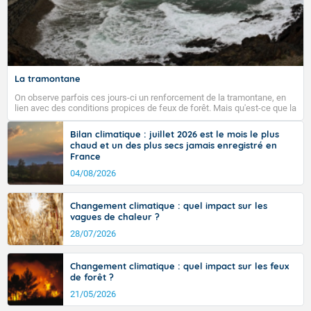
La tramontane
On observe parfois ces jours-ci un renforcement de la tramontane, en
lien avec des conditions propices de feux de forêt. Mais qu'est-ce que la
tramontane ? Quelles sont ses caractéristiques ? La tramontane est un
vent turbulent soufflant de secteur nord-ouest à nord, ou ouest à nord-
Bilan climatique : juillet 2026 est le mois le plus
ouest, dans un secteur qui part du Roussillon à la vallée de l’Aude et à
chaud et un des plus secs jamais enregistré en
l’ouest de l’Hérault. L’étymologie de ce vent vient du latin trasmontanus,
France
signifiant au-delà des monts, en allusion aux régions montagneuses
d’où provient ce vent.
04/08/2026
Changement climatique : quel impact sur les
vagues de chaleur ?
28/07/2026
Changement climatique : quel impact sur les feux
de forêt ?
21/05/2026