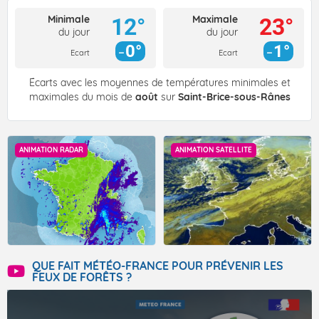
Minimale
Maximale
12°
23°
du jour
du jour
0°
1°
Ecart
Ecart
Écarts avec les moyennes de températures minimales et
maximales du mois de
août
sur
Saint-Brice-sous-Rânes
ANIMATION RADAR
ANIMATION SATELLITE
QUE FAIT MÉTÉO-FRANCE POUR PRÉVENIR LES
FEUX DE FORÊTS ?