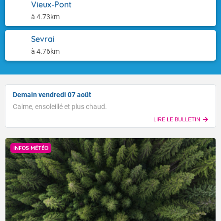
Vieux-Pont
à 4.73km
Sevrai
à 4.76km
Demain vendredi 07 août
Calme, ensoleillé et plus chaud.
LIRE LE BULLETIN
INFOS MÉTÉO