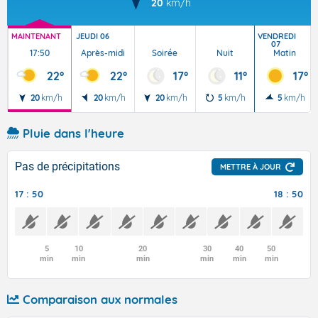
20
km/h
MAINTENANT
JEUDI 06
VENDREDI
07
17:50
Après-midi
Soirée
Nuit
Matin
22°
22°
17°
11°
17°
20
km/h
20
km/h
20
km/h
5
km/h
5
km/h
Pluie dans l'heure
Pas de précipitations
METTRE À JOUR
17 : 50
18 : 50
5
10
20
30
40
50
min
min
min
min
min
min
Comparaison aux normales