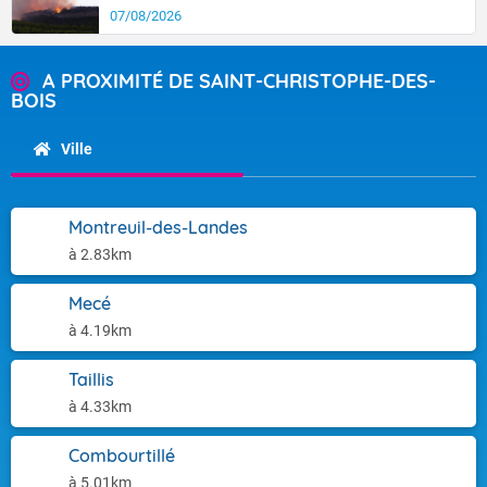
07/08/2026
A PROXIMITÉ DE SAINT-CHRISTOPHE-DES-
BOIS
Ville
Montreuil-des-Landes
à 2.83km
Mecé
à 4.19km
Taillis
à 4.33km
Combourtillé
à 5.01km