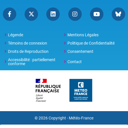
Légende
Mentions Légales
Témoins de connexion
Politique de Confidentialité
Droits de Reproduction
Consentement
Accessibilité : partiellement
Contact
conforme
© 2026 Copyright -
Météo-France