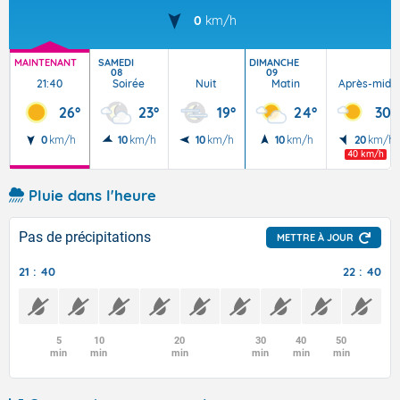
0
km/h
MAINTENANT
SAMEDI
DIMANCHE
08
09
21:40
Soirée
Nuit
Matin
Après-midi
26°
23°
19°
24°
30°
0
km/h
10
km/h
10
km/h
10
km/h
20
km/h
40 km/h
Pluie dans l'heure
Pas de précipitations
METTRE À JOUR
21 : 40
22 : 40
5
10
20
30
40
50
min
min
min
min
min
min