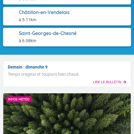
Châtillon-en-Vendelais
à 5.11km
Saint-Georges-de-Chesné
à 6.08km
Demain : dimanche 9
Temps orageux et toujours bien chaud.
LIRE LE BULLETIN
INFOS MÉTÉO