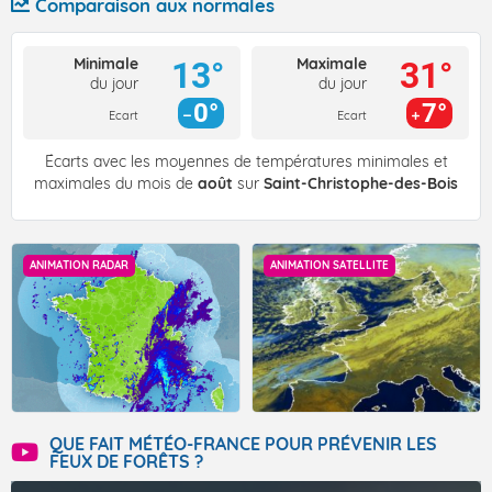
Comparaison aux normales
Minimale
Maximale
13°
31°
du jour
du jour
0°
7°
Ecart
Ecart
Écarts avec les moyennes de températures minimales et
maximales du mois de
août
sur
Saint-Christophe-des-Bois
ANIMATION RADAR
ANIMATION SATELLITE
QUE FAIT MÉTÉO-FRANCE POUR PRÉVENIR LES
FEUX DE FORÊTS ?