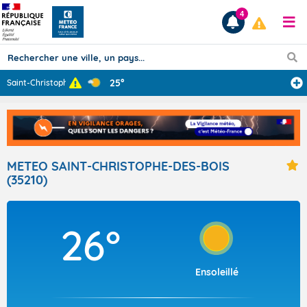
4
25°
Saint-Christoph
...
Prévisions
TOUS LES RÉSULTATS
METEO SAINT-CHRISTOPHE-DES-BOIS
(35210)
Articles
26°
Ensoleillé