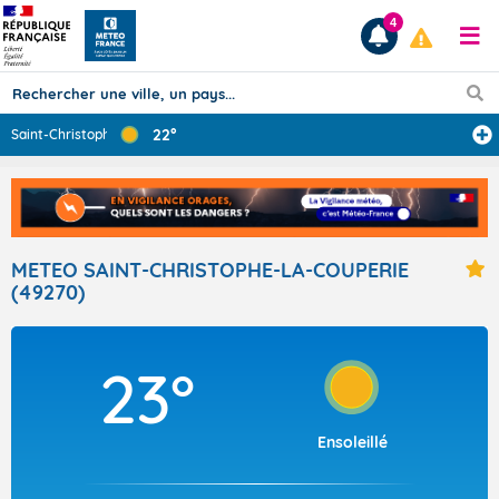
4
22°
Saint-Christoph
...
Prévisions
TOUS LES RÉSULTATS
METEO SAINT-CHRISTOPHE-LA-COUPERIE
(49270)
Articles
23°
Ensoleillé