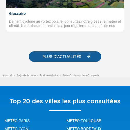
Glossaire
De l’anticyclone au vortex polaire, consultez notre glossaire météo et
climat. Non exhaustif, il est mis à jour régulièrement, au fil de nos
publications. Vous y trouverez également des liens utiles vers nos
contenus pédagogiques concernant les phénomènes
météorologiques et des informations scientifiques sur le
changement climatique.
PLUS D'ACTUALITÉS
Accueil
Pays de la Loire
Maine-et-Loire
Saint-Christophe-la-Couperie
Top 20 des villes les plus consultées
METEO PARIS
METEO TOULOUSE
METEO LYON
METEO BORDEAUX