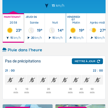
15
km/h
MAINTENANT
JEUDI 06
VENDREDI
07
20:58
Soirée
Nuit
Matin
Après-midi
23°
19°
14°
19°
27°
15
km/h
20
km/h
15
km/h
15
km/h
10
km/h
Pluie dans l'heure
Pas de précipitations
METTRE À JOUR
21 : 00
22 : 00
5
10
20
30
40
50
min
min
min
min
min
min