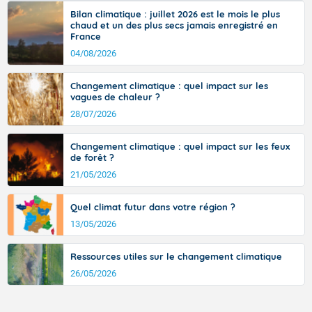
vent turbulent soufflant de secteur nord-ouest à nord, ou ouest à nord-
Bilan climatique : juillet 2026 est le mois le plus
ouest, dans un secteur qui part du Roussillon à la vallée de l’Aude et à
chaud et un des plus secs jamais enregistré en
l’ouest de l’Hérault. L’étymologie de ce vent vient du latin trasmontanus,
France
signifiant au-delà des monts, en allusion aux régions montagneuses
d’où provient ce vent.
04/08/2026
Changement climatique : quel impact sur les
vagues de chaleur ?
28/07/2026
Changement climatique : quel impact sur les feux
de forêt ?
21/05/2026
Quel climat futur dans votre région ?
13/05/2026
Ressources utiles sur le changement climatique
26/05/2026