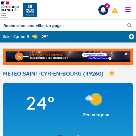
4
25°
Saint-Cyr-en-Bo
...
Prévisions
TOUS LES RÉSULTATS
METEO SAINT-CYR-EN-BOURG (49260)
Articles
24°
Peu nuageux