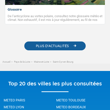
Glossaire
De l’anticyclone au vortex polaire, consultez notre glossaire météo et
climat. Non exhaustif, il est mis à jour régulièrement, au fil de nos
publications. Vous y trouverez également des liens utiles vers nos
contenus pédagogiques concernant les phénomènes
météorologiques et des informations scientifiques sur le
changement climatique.
PLUS D'ACTUALITÉS
Accueil
Pays de la Loire
Maine-et-Loire
Saint-Cyr-en-Bourg
Top 20 des villes les plus consultées
METEO PARIS
METEO TOULOUSE
METEO LYON
METEO BORDEAUX