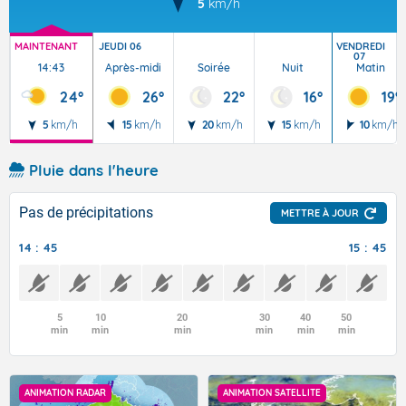
5
km/h
MAINTENANT
JEUDI 06
VENDREDI
07
14:43
Après-midi
Soirée
Nuit
Matin
24°
26°
22°
16°
19°
5
km/h
15
km/h
20
km/h
15
km/h
10
km/h
Pluie dans l'heure
Pas de précipitations
METTRE À JOUR
14 : 45
15 : 45
5
10
20
30
40
50
min
min
min
min
min
min
ANIMATION RADAR
ANIMATION SATELLITE